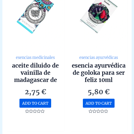
esencias medicinales
esencias ayurvédicas
aceite diluido de
esencia ayurvédica
vainilla de
de goloka para ser
madagascar de
feliz 10ml
goloka 10ml
2,75
€
5,80
€
ADD TO CART
ADD TO CART
Rated
Rated
0
0
out
out
of
of
5
5