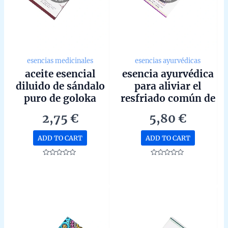
esencias medicinales
esencias ayurvédicas
aceite esencial
esencia ayurvédica
diluido de sándalo
para aliviar el
puro de goloka
resfriado común de
10ml
goloka con
2,75
€
5,80
€
propiedades
medicinales de
ADD TO CART
ADD TO CART
10ml
Rated
Rated
0
0
out
out
of
of
5
5