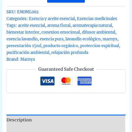
esencial
orgánico
SKU:
ENOML002
de
Categories:
Esencia y aceite esencial
,
Esencias medicinales
Lavandín
Tags:
aceite esencial
,
aroma floral
,
aromaterapia natural
,
ecológica
bienestar interior
,
conexion emocional
,
difusor ambiental
,
de
esencia lavandín
,
esencia pura
,
lavandín ecológico
,
marnys
,
Marnys
presentación 15ml
,
producto orgánico
,
proteccion espiritual
,
15ml
purificación ambiental
,
relajación profunda
quantity
Brand:
Marnys
Guaranteed Safe Checkout
Description
Additional information