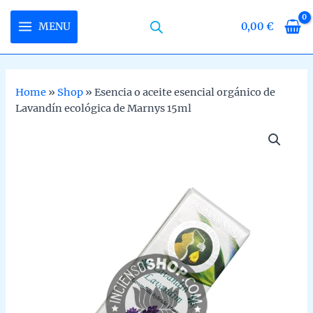
Skip
to
MENU
0,00
€
MAIN
content
MENU
Home
»
Shop
»
Esencia o aceite esencial orgánico de
Lavandín ecológica de Marnys 15ml
U
LE
U
LE
U
LE