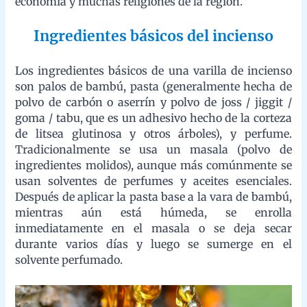
inmediatamente en el masala o se deja secar durante varios días
y luego se sumerge en el solvente perfumado.
Uso de resinas para la producción del
incienso Masala
Varias resinas como el ámbar, la mirra, el incienso y el
Halmaddi (la resina de un árbol) se utilizan en el incienso
masala tradicional. Generalmente como un ingrediente
fragrante, que agregará su fragancia distintiva al incienso.
Algunas otras resinas, como la goma arábiga, pueden usarse