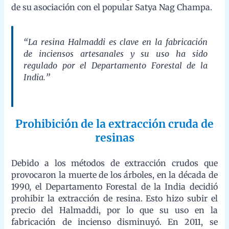
Esto hizo subir el precio del Halmaddi, por lo que su uso en la
fabricación de incienso disminuyó. En 2011, se permitió la
extracción bajo acuerdos de arrendamiento. De todas formas, la
producción sigue siendo lo suficientemente limitada como para
que la resina a veces sea robada.
Cómo se hace el incienso en la India
La producción puede ser parcial o totalmente manual, o parcial
o totalmente mecánica. Hay máquinas semiautomáticas para
aplicar pasta, máquinas semiautomáticas para inmersión de
perfumes, máquinas semiautomáticas para envasar o máquinas
totalmente automatizadas que aplican pasta y aroma. Aunque la
mayor parte de la producción se realiza enrollando a mano en
casa.
Distribución de las empresas