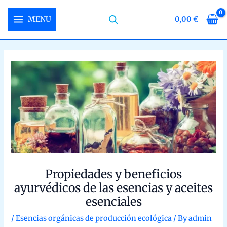
Skip
to
MENU
0,00
€
MAIN
content
MENU
LE
LE
LE
Propiedades y beneficios ayurvédicos de
las esencias y aceites esenciales
/
Esencias orgánicas de producción ecológica
/ By
admin