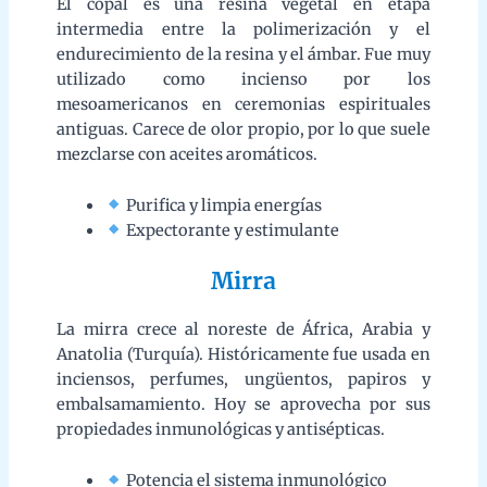
Expectorante y estimulante
Mirra
La mirra crece al noreste de África, Arabia y Anatolia
(Turquía). Históricamente fue usada en inciensos,
perfumes, ungüentos, papiros y embalsamamiento.
Hoy se aprovecha por sus propiedades inmunológicas
y antisépticas.
Potencia el sistema inmunológico
Previene infecciones y reduce fiebre
Benjuí
El benjuí se extrae del árbol
Styrax benzoin
originario
de Java, Sumatra y Tailandia. Es muy valorado en
perfumería por su aroma dulce y balsámico, y se
sublima fácilmente al aplicar calor moderado.