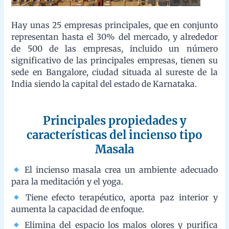
y tranquilidad.
Esta fragancia es beneficiosa tanto para el cuerpo como la
mente.
Su aroma relajante tiene un efecto positivo y mejora tu
estado de ánimo.
VER PRODUCTOS
Más información
Para conocer más sobre los beneficios del incienso y sus
aplicaciones espirituales, visita nuestra tienda online o síguenos
en redes sociales para estar al tanto de nuevos lanzamientos y
promociones exclusivas.
Facebook
Twitter
Instagram
YouTube
LinkedIn