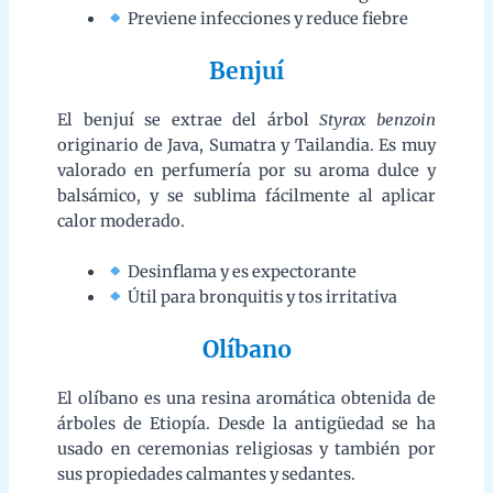
Desinflama y es expectorante
Útil para bronquitis y tos irritativa
Olíbano
El olíbano es una resina aromática obtenida de árboles
de Etiopía. Desde la antigüedad se ha usado en
ceremonias religiosas y también por sus propiedades
calmantes y sedantes.
Sedante natural
Ideal para estados de estrés y ansiedad
Ámbar
El ámbar es una resina fosilizada proveniente
principalmente de restos de coníferas. Muy apreciada
desde el Neolítico por su belleza y usos terapéuticos,
emite un aroma agradable al quemarse.