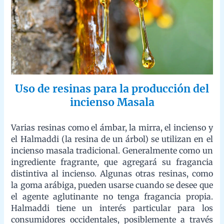
cuando se desee que el agente aglutinante no tenga fragancia
propia. Halmaddi tiene un interés particular para los
consumidores occidentales, posiblemente a través de su
asociación con el popular Satya Nag Champa.
“La resina Halmaddi es clave en la fabricación
de inciensos artesanales y su uso ha sido
regulado por el Departamento Forestal de la
India.”
Prohibición de la extracción cruda de
resinas
Debido a los métodos de extracción crudos que provocaron la
muerte de los árboles, en la década de 1990, el Departamento
Forestal de la India decidió prohibir la extracción de resina.