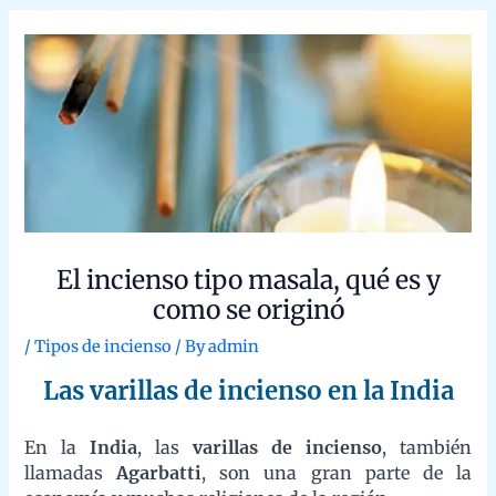
originó
/
Tipos de incienso
/ By
admin
Las varillas de incienso en la India
En la
India
, las
varillas de incienso
, también llamadas
Agarbatti
, son una gran parte de la economía y muchas
religiones de la región.
Ingredientes básicos del incienso
Los ingredientes básicos de una varilla de incienso son palos de
bambú, pasta (generalmente hecha de polvo de carbón o aserrín
y polvo de joss / jiggit / goma / tabu, que es un adhesivo hecho
de la corteza de litsea glutinosa y otros árboles), y perfume.
Tradicionalmente se usa un masala (polvo de ingredientes
molidos), aunque más comúnmente se usan solventes de
perfumes y aceites esenciales. Después de aplicar la pasta base
a la vara de bambú, mientras aún está húmeda, se enrolla