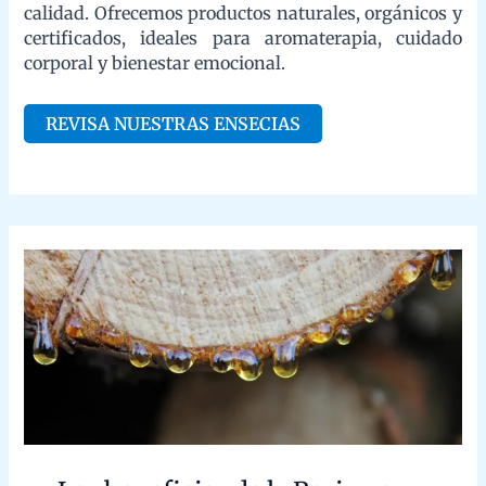
Los beneficios de la Resina para quemar
como Incienso
/
Incienso natural y orgánico
,
Tipos de incienso
/ By
admin
Propiedades y Usos de las
Resinas Aromáticas