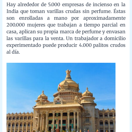
Hay unas 25 empresas principales, que en conjunto representan
hasta el 30% del mercado, y alrededor de 500 de las empresas,
incluido un número significativo de las principales empresas,
tienen su sede en Bangalore, ciudad situada al sureste de la
India siendo la capital del estado de Karnataka.
Principales propiedades y
características del incienso tipo
Masala
El incienso masala crea un ambiente adecuado para la
meditación y el yoga.
Tiene efecto terapéutico, aporta paz interior y aumenta la
capacidad de enfoque.
Elimina del espacio los malos olores y purifica limpiando las
energías negativas.
Disfruta de su fragancia amaderada y del ambiente de calma