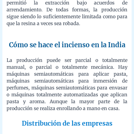
Hay alrededor de 5.000 empresas de incienso en la India que
toman varillas crudas sin perfume. Éstas son enrolladas a mano
por aproximadamente 200.000 mujeres que trabajan a tiempo
parcial en casa, aplican su propia marca de perfume y envasan
las varillas para la venta. Un trabajador a domicilio
experimentado puede producir 4.000 palitos crudos al día.