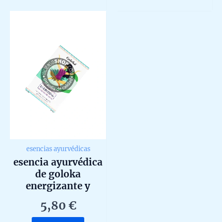
of
of
5
5
esencias ayurvédicas
esencia ayurvédica
de goloka
energizante y
revigorizante 10ml
5,80
€