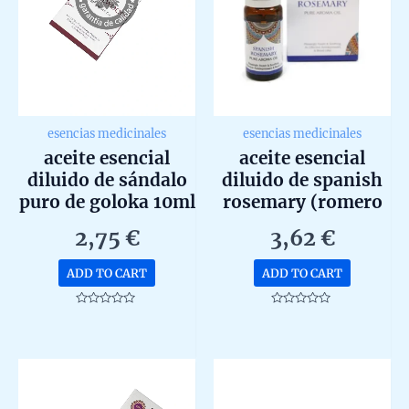
esencias medicinales
esencias medicinales
aceite esencial
aceite esencial
diluido de sándalo
diluido de spanish
puro de goloka 10ml
rosemary (romero
español) de goloka
2,75
€
3,62
€
10ml
ADD TO CART
ADD TO CART
Rated
Rated
0
0
out
out
of
of
5
5