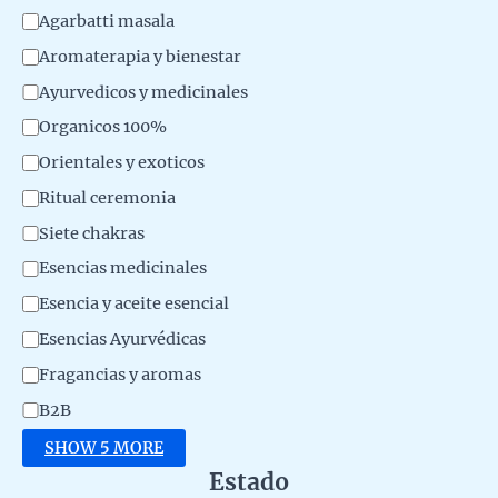
d
e
Agarbatti masala
u
g
Aromaterapia y bienestar
c
o
Ayurvedicos y medicinales
t
r
Organicos 100%
o
y
Orientales y exoticos
Ritual ceremonia
Siete chakras
Esencias medicinales
Esencia y aceite esencial
Esencias Ayurvédicas
Fragancias y aromas
B2B
SHOW 5 MORE
Estado