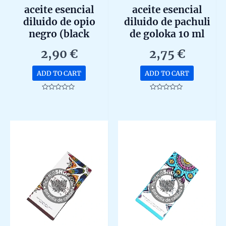
aceite esencial
aceite esencial
diluido de opio
diluido de pachuli
negro (black
de goloka 10 ml
opium) de goloka
2,90
€
2,75
€
10ml
ADD TO CART
ADD TO CART
Rated
Rated
0
0
out
out
of
of
5
5