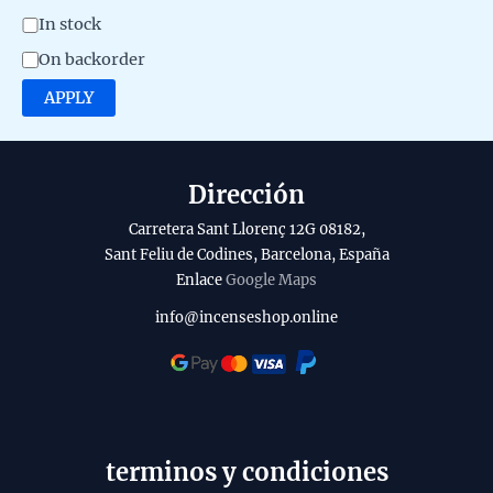
A
In stock
v
On backorder
a
APPLY
i
l
a
Dirección
b
Carretera Sant Llorenç 12G 08182,
i
Sant Feliu de Codines, Barcelona, España
l
Enlace
Google Maps
i
info@incenseshop.online
t
y
terminos y condiciones