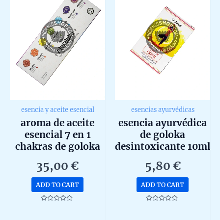
esencia y aceite esencial
esencias ayurvédicas
aroma de aceite
esencia ayurvédica
esencial 7 en 1
de goloka
chakras de goloka
desintoxicante 10ml
7ud
35,00
€
5,80
€
ADD TO CART
ADD TO CART
Rated
Rated
0
0
out
out