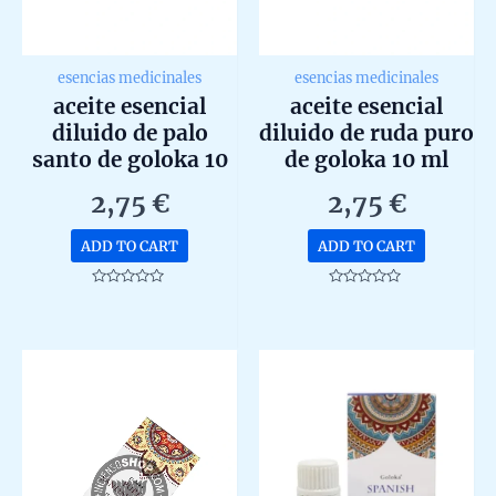
esencias medicinales
esencias medicinales
aceite esencial
aceite esencial
diluido de palo
diluido de ruda puro
santo de goloka 10
de goloka 10 ml
ml
2,75
€
2,75
€
ADD TO CART
ADD TO CART
Rated
Rated
0
0
out
out
of
of
5
5