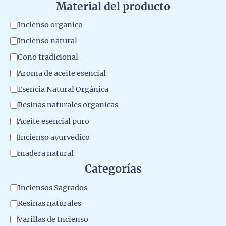
Material del producto
M
Incienso organico
a
Incienso natural
t
Cono tradicional
e
Aroma de aceite esencial
r
Esencia Natural Orgánica
i
Resinas naturales organicas
a
Aceite esencial puro
l
Incienso ayurvedico
d
madera natural
e
Categorías
l
p
C
Inciensos Sagrados
r
a
Resinas naturales
o
t
Varillas de Incienso