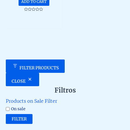
ADD TO CART
Rated
0
out
of
5
FILTER PRODUCTS
CLOSE
Filtros
Products on Sale Filter
On sale
FILTER