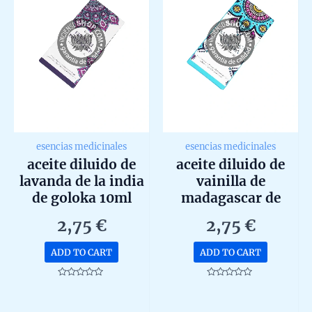
esencias medicinales
esencias medicinales
aceite diluido de
aceite diluido de
lavanda de la india
vainilla de
de goloka 10ml
madagascar de
goloka 10ml
2,75
€
2,75
€
ADD TO CART
ADD TO CART
Rated
Rated
0
0
out
out
of
of