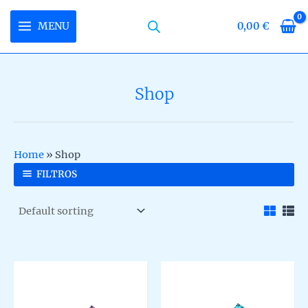
Skip
to
MENU
0,00
€
MAIN
content
MENU
Shop
U
LE
U
Home
»
Shop
LE
U
FILTROS
LE