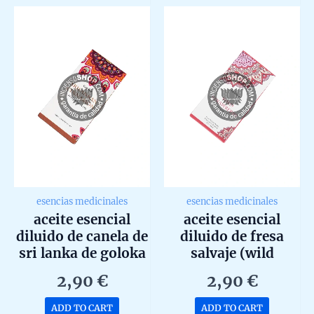
5
5
esencias medicinales
esencias medicinales
aceite esencial
aceite esencial
diluido de canela de
diluido de fresa
sri lanka de goloka
salvaje (wild
10ml
strawberry) de
2,90
€
2,90
€
goloka 10ml
ADD TO CART
ADD TO CART