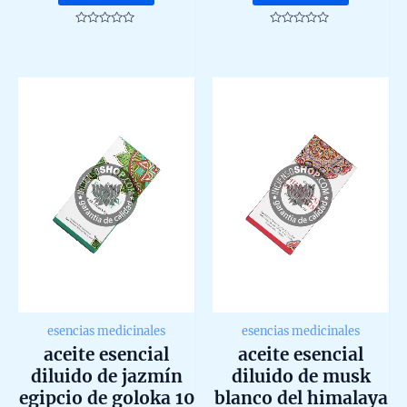
Rated
Rated
0
0
out
out
of
of
5
5
esencias medicinales
esencias medicinales
aceite esencial
aceite esencial
diluido de jazmín
diluido de musk
egipcio de goloka 10
blanco del himalaya