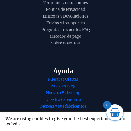
Terminos y condiciones
Politica de Privacidad
Entregas y Devoluciones
Envíos y transportes
Preguntas frecuentes FAQ
Metodos de pago
Sobre nosotros
Ayuda
Incienso shatavari
Mini vela
Nuestras Ofertas
de Goloka
masaje f
Nuestro Blog
ayurvedico y
exóticas
Nuestro Videoblog
medicinal
30ml
Nuestro Calendario
agarbatti masala
0
6,05
€
Marcas y sus fabricantes
en caja de 6
Nuestros Servicios
unidades de 15g
We are using cookies to give you the best experience on our
Nuestro contacto
website.
B2B - 5 UD
Redes Sociales