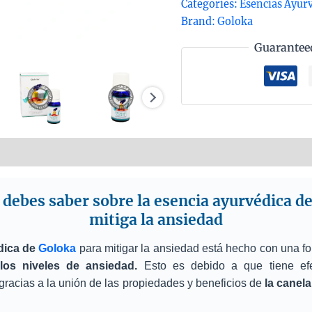
Categories:
Esencias Ayur
la
Brand:
Goloka
ans
Guarantee
10m
qua
nformation
Reviews (0)
 debes saber sobre la esencia ayurvédica d
mitiga la ansiedad
dica de
Goloka
para mitigar la ansiedad está hecho con una f
 los niveles de ansiedad.
Esto es debido a que tiene ef
gracias a la unión de las propiedades y beneficios de
la canela