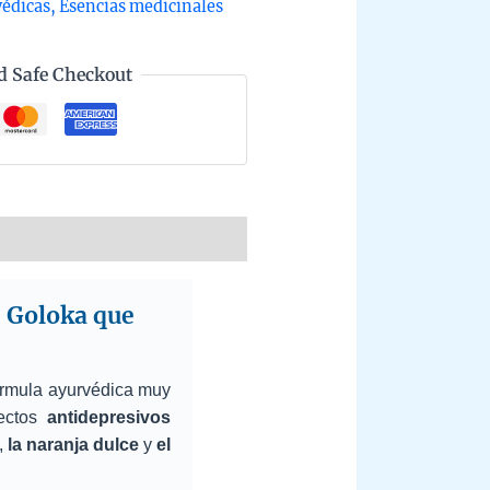
védicas
,
Esencias medicinales
iedad
d Safe Checkout
l
ntity
e Goloka que
ormula ayurvédica muy
ectos
antidepresivos
,
la naranja dulce
y
el