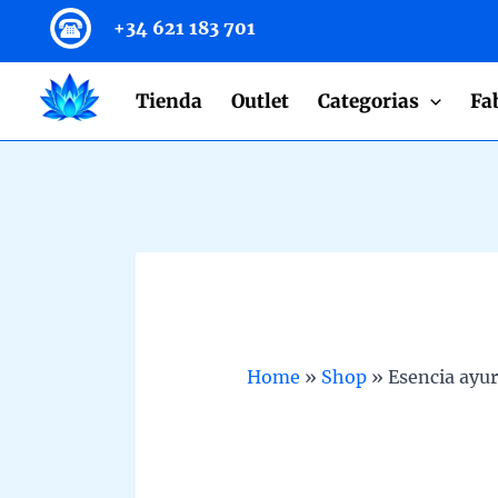
to
+34 621 183 701
content
Tienda
Outlet
Categorias
Fa
Home
»
Shop
»
Esencia ayur