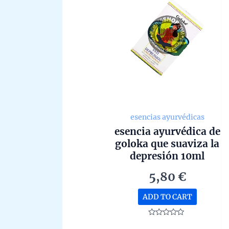
esencias ayurvédicas
esencia ayurvédica de
goloka que suaviza la
depresión 10ml
5,80
€
ADD TO CART
Rated
0