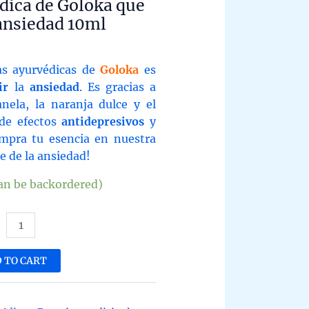
dica de Goloka que
 ansiedad 10ml
as ayurvédicas de
Goloka
es
ir
la
ansiedad
. Es gracias a
anela, la naranja dulce y el
 de efectos
antidepresivos
y
ompra tu esencia en nuestra
e de la ansiedad!
can be backordered)
ncia
rvédica
 TO CART
oka
iga