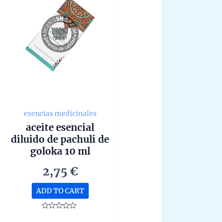
esencias medicinales
aceite esencial
diluido de pachuli de
goloka 10 ml
2,75
€
ADD TO CART
Rated
0