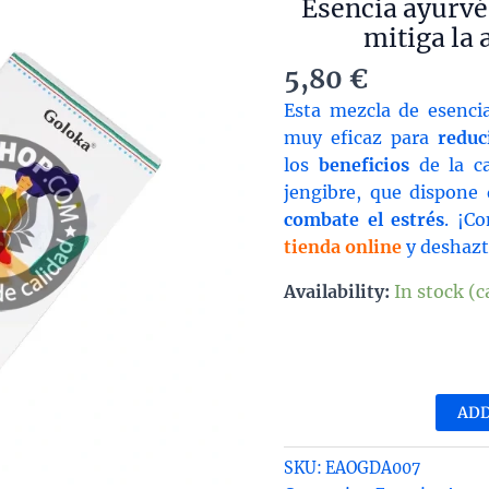
Esencia ayurvé
mitiga la
5,80
€
Esta mezcla de esenci
muy eficaz para
reduc
los
beneficios
de la c
jengibre, que dispone
combate el estrés
. ¡C
tienda online
y deshazt
Availability:
In stock (
Ese
ayu
de
ADD
Gol
que
SKU:
EAOGDA007
mit