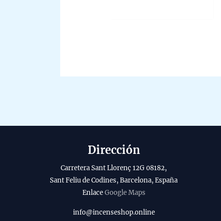
out
of
5
Dirección
Carretera Sant Llorenç 12G 08182,
Sant Feliu de Codines, Barcelona, España
Enlace
Google Maps
info@incenseshop.online