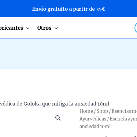
Envío gratuito a partir de 35€
P
bricantes
Otros
s
védica de Goloka que mitiga la ansiedad 10ml
Home
/
Shop
/
Esencias m
Ayurvédicas
/ Esencia ayu
ansiedad 10ml