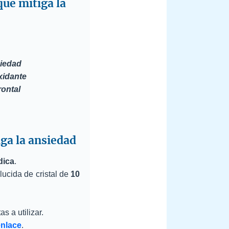
que mitiga la
siedad
xidante
rontal
ga la ansiedad
dica
.
lucida de cristal de
10
s a utilizar.
enlace
.