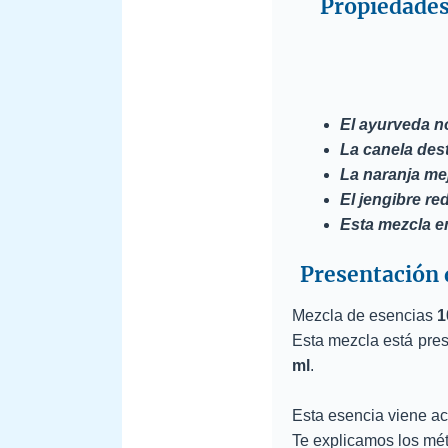
Propiedades 
El ayurveda no
La canela des
La naranja mej
El jengibre re
Esta mezcla e
Presentación 
Mezcla de esencias
1
Esta mezcla está pre
ml
.
Esta esencia viene 
Te explicamos los méto