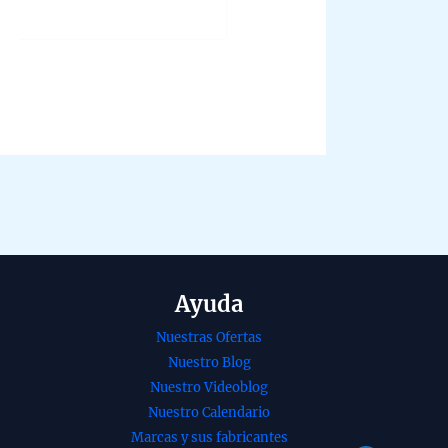
out
of
5
Ayuda
Nuestras Ofertas
Incienso organico
Nuestro Blog
gama blissful
Nuestro Videoblog
blends felicidad de
Nuestro Calendario
Vijayshree
Marcas y sus fabricantes