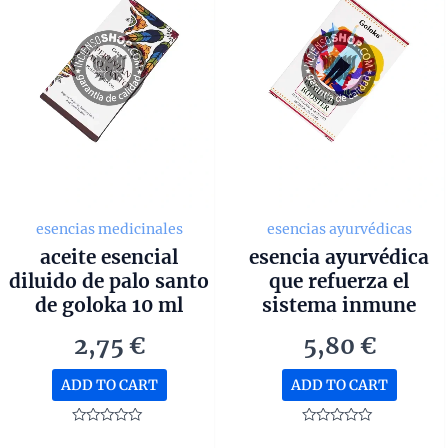
esencias medicinales
esencias ayurvédicas
aceite esencial
esencia ayurvédica
diluido de palo santo
que refuerza el
de goloka 10 ml
sistema inmune
goloka con
2,75
€
5,80
€
propiedades
curativas 10ml
ADD TO CART
ADD TO CART
Rated
Rated
0
0