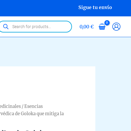
Sigue tu envío
roducts
0,00
€
earch
edicinales
/
Esencias
rvédica de Goloka que mitiga la