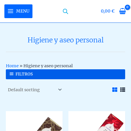
Skip
to
MENU
0,00
€
MAIN
content
MENU
Higiene y aseo personal
U
LE
U
Home
»
Higiene y aseo personal
LE
U
FILTROS
LE