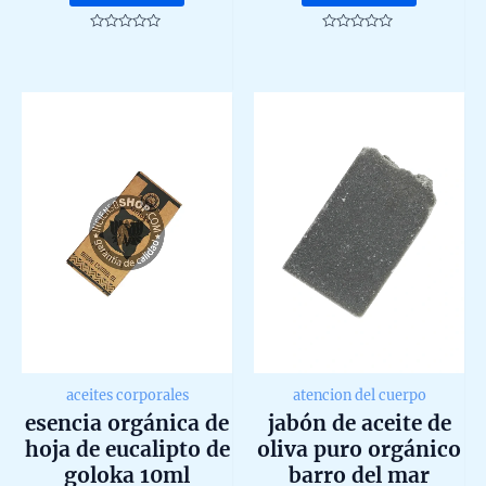
Rated
Rated
0
0
out
out
of
of
5
5
aceites corporales
atencion del cuerpo
esencia orgánica de
jabón de aceite de
hoja de eucalipto de
oliva puro orgánico
goloka 10ml
barro del mar