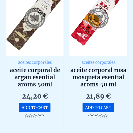
aceites corporales
aceites corporales
aceite corporal de
aceite corporal rosa
argan esential
mosqueta esential
aroms 50ml
aroms 50 ml
24,20
€
21,89
€
ADD TO CART
ADD TO CART
Rated
Rated
0
0
out
out
of
of