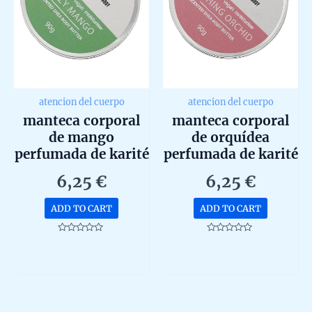
atencion del cuerpo
atencion del cuerpo
manteca corporal
manteca corporal
de mango
de orquídea
perfumada de karité
perfumada de karité
90g
90g
6,25
€
6,25
€
ADD TO CART
ADD TO CART
Rated
Rated
0
0
out
out
of
of
5
5