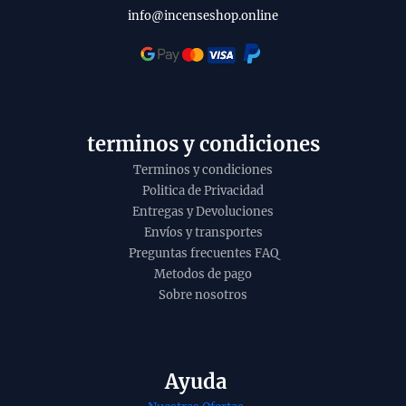
l
info@incenseshop.online
i
t
y
terminos y condiciones
Terminos y condiciones
Politica de Privacidad
Entregas y Devoluciones
Envíos y transportes
Preguntas frecuentes FAQ
Metodos de pago
Sobre nosotros
Ayuda