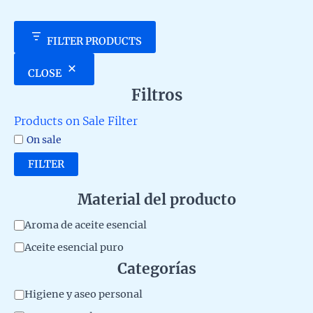
FILTER PRODUCTS
CLOSE
Filtros
Products on Sale Filter
On sale
FILTER
Material del producto
M
Aroma de aceite esencial
a
Aceite esencial puro
t
Categorías
e
C
Higiene y aseo personal
r