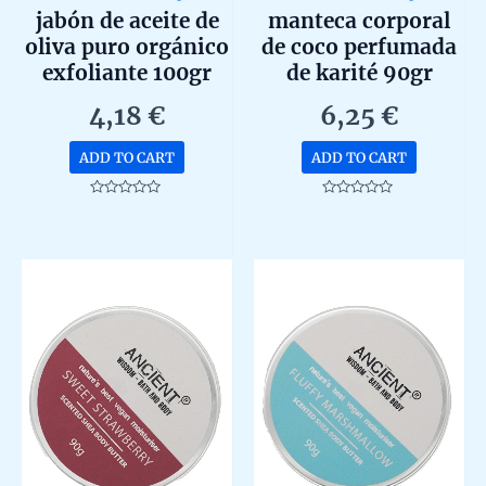
jabón de aceite de
manteca corporal
oliva puro orgánico
de coco perfumada
exfoliante 100gr
de karité 90gr
4,18
€
6,25
€
ADD TO CART
ADD TO CART
Rated
Rated
0
0
out
out
of
of
5
5