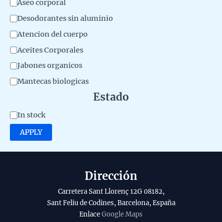
a
Aseo corporal
i
t
Desodorantes sin aluminio
a
e
Atencion del cuerpo
l
g
Aceites Corporales
d
o
Jabones organicos
e
r
l
Mantecas biologicas
y
Estado
p
r
A
In stock
o
v
APPLY
d
a
u
i
c
l
Dirección
t
a
Carretera Sant Llorenç 12G 08182,
o
b
Sant Feliu de Codines, Barcelona, España
Enlace
Google Maps
i