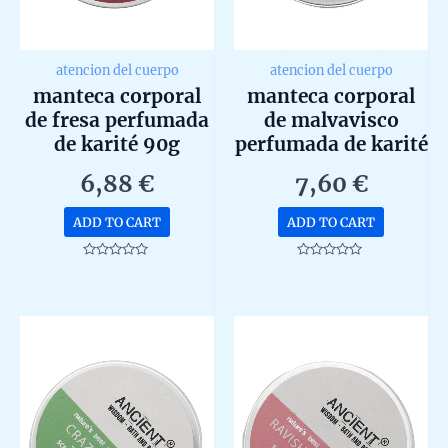
atencion del cuerpo
atencion del cuerpo
manteca corporal
manteca corporal
de fresa perfumada
de malvavisco
de karité 90g
perfumada de karité
90gr
6,88
€
7,60
€
ADD TO CART
ADD TO CART
Rated
Rated
0
0
out
out
of
of
5
5