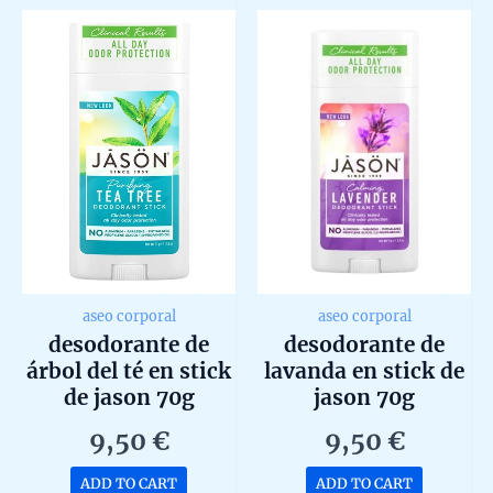
5
5
aseo corporal
aseo corporal
desodorante de
desodorante de
árbol del té en stick
lavanda en stick de
de jason 70g
jason 70g
9,50
€
9,50
€
ADD TO CART
ADD TO CART