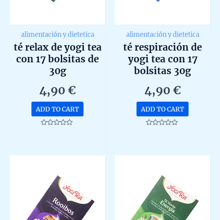
alimentación y dietetica
alimentación y dietetica
té relax de yogi tea
té respiración de
con 17 bolsitas de
yogi tea con 17
30g
bolsitas 30g
4,90
€
4,90
€
ADD TO CART
ADD TO CART
Rated
Rated
0
0
out
out
of
of
5
5