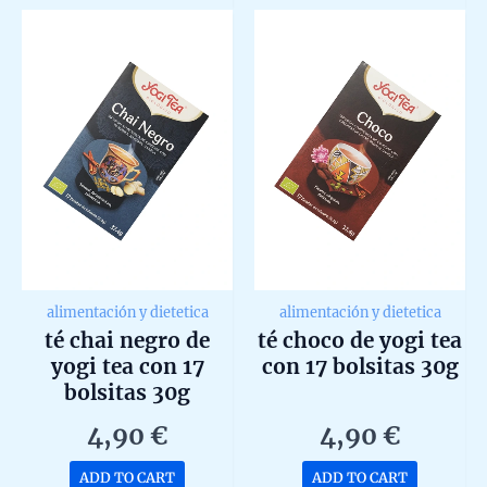
5
5
alimentación y dietetica
alimentación y dietetica
té chai negro de
té choco de yogi tea
yogi tea con 17
con 17 bolsitas 30g
bolsitas 30g
4,90
€
4,90
€
ADD TO CART
ADD TO CART