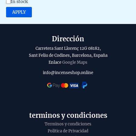
A
In stock
o
v
APPLY
r
a
y
i
l
Dirección
a
Carretera Sant Llorenç 12G 08182,
b
Sant Feliu de Codines, Barcelona, España
Enlace
Google Maps
i
l
info@incenseshop.online
i
t
y
terminos y condiciones
Terminos y condiciones
Politica de Privacidad