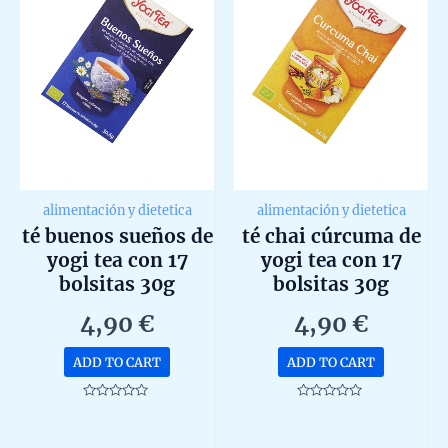
alimentación y dietetica
alimentación y dietetica
té buenos sueños de
té chai cúrcuma de
yogi tea con 17
yogi tea con 17
bolsitas 30g
bolsitas 30g
4,90
€
4,90
€
ADD TO CART
ADD TO CART
Rated
Rated
0
0
out
out
of
of