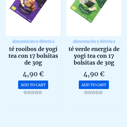
alimentación y dietetica
alimentación y dietetica
té rooibos de yogi
té verde energia de
tea con 17 bolsitas
yogi tea con 17
de 30g
bolsitas de 30g
4,90
€
4,90
€
ADD TO CART
ADD TO CART
Rated
Rated
0
0
out
out
of
of
5
5