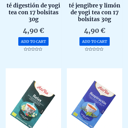
té digestión de yogi
té jengibre y limón
tea con 17 bolsitas
de yogi tea con 17
30g
bolsitas 30g
4,90
€
4,90
€
ADD TO CART
ADD TO CART
Rated
Rated
0
0
out
out
of
of
5
5