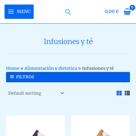
Skip
to
MENU
0,00
€
MAIN
content
MENU
Infusiones y té
U
LE
U
Home
»
Alimentación y dietetica
»
Infusiones y té
LE
U
FILTROS
LE