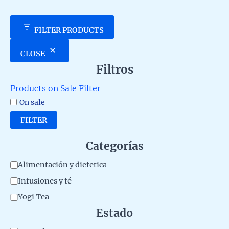
FILTER PRODUCTS
CLOSE
Filtros
Products on Sale Filter
On sale
FILTER
Categorías
C
Alimentación y dietetica
a
Infusiones y té
t
Yogi Tea
e
Estado
g