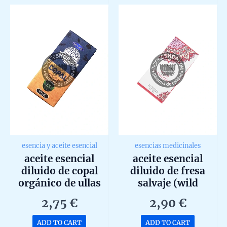
5
5
esencia y aceite esencial
esencias medicinales
aceite esencial
aceite esencial
diluido de copal
diluido de fresa
orgánico de ullas
salvaje (wild
10ml
strawberry) de
2,75
€
2,90
€
goloka 10ml
ADD TO CART
ADD TO CART