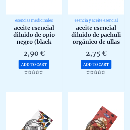
esencias medicinales
esencia y aceite esencial
aceite esencial
aceite esencial
diluido de opio
diluido de pachuli
negro (black
orgánico de ullas
opium) de goloka
10ml
2,90
€
2,75
€
10ml
ADD TO CART
ADD TO CART
Rated
Rated
0
0
out
out
of
of
5
5