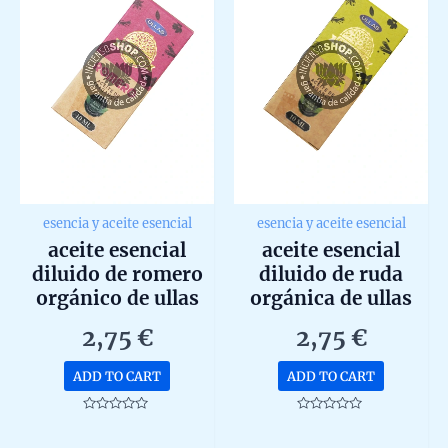
esencia y aceite esencial
esencia y aceite esencial
aceite esencial
aceite esencial
diluido de romero
diluido de ruda
orgánico de ullas
orgánica de ullas
10ml
10ml
2,75
€
2,75
€
ADD TO CART
ADD TO CART
Rated
Rated
0
0
out
out