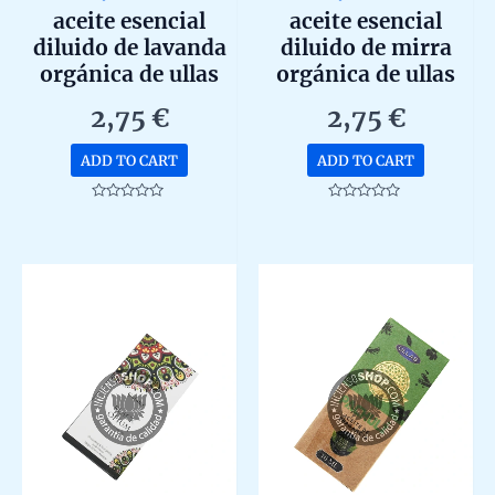
aceite esencial
aceite esencial
diluido de lavanda
diluido de mirra
orgánica de ullas
orgánica de ullas
10ml
10ml
2,75
€
2,75
€
ADD TO CART
ADD TO CART
Rated
Rated
0
0
out
out
of
of
5
5