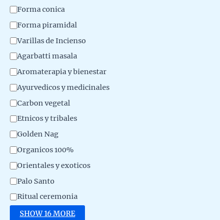
d
t
Forma conica
u
e
Forma piramidal
c
g
Varillas de Incienso
t
o
Agarbatti masala
o
r
Aromaterapia y bienestar
y
Ayurvedicos y medicinales
Carbon vegetal
Etnicos y tribales
Golden Nag
Organicos 100%
Orientales y exoticos
Palo Santo
Ritual ceremonia
SHOW 16 MORE