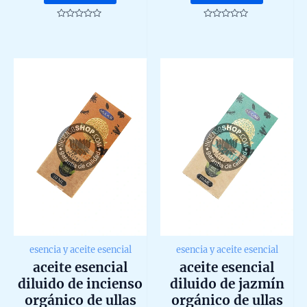
Rated
Rated
0
0
out
out
of
of
5
5
esencia y aceite esencial
esencia y aceite esencial
aceite esencial
aceite esencial
diluido de incienso
diluido de jazmín
orgánico de ullas
orgánico de ullas