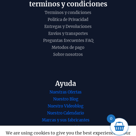
terminos y condiciones
Terminos y condiciones
Politica de Privacidad
Entregas y Devoluciones
Envíos y transportes
Preguntas frecuentes FAQ
Metodos de pago
Sobre nosotros
Ayuda
Nuestras Ofertas
cienso Buddha
Incienso de rosa
Nuestro Blog
ack Divine Series
salvaje etnica de
Nuestro Videoblog
 Goloka
Banjara organico
Nuestro Calendario
arbatti masala
agarbatti masala
0
Marcas y sus fabricantes
caja de 12
hecho a mano en
Nuestros Servicios
idades B2B - 10
caja de 12 unidad
We are using cookies to give you the best experience on our
Nuestro contacto