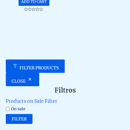
ADD TO CART
Rated
0
out
of
5
FILTER PRODUCTS
CLOSE
Filtros
Products on Sale Filter
On sale
FILTER