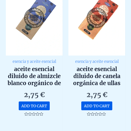
esencia y aceite esencial
esencia y aceite esencial
aceite esencial
aceite esencial
diluido de almizcle
diluido de canela
blanco orgánico de
orgánica de ullas
ullas 10ml
10ml
2,75
€
2,75
€
ADD TO CART
ADD TO CART
Rated
Rated
0
0
out
out
of
of