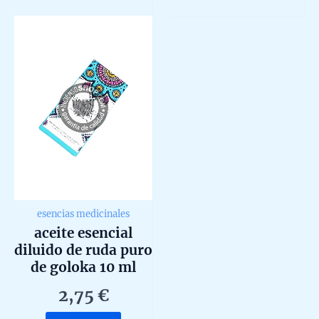
of
of
5
5
esencias medicinales
aceite esencial
diluido de ruda puro
de goloka 10 ml
2,75
€