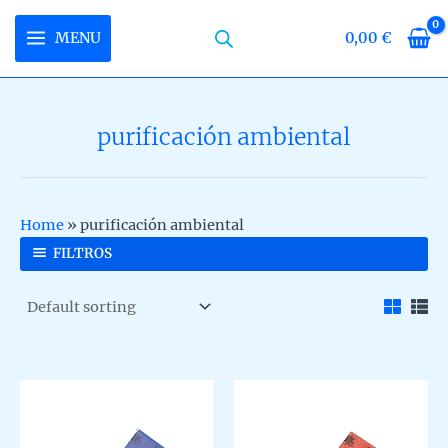
Skip
to
MENU
0,00
€
MAIN
content
MENU
purificación ambiental
U
LE
U
Home
»
purificación ambiental
LE
U
FILTROS
LE