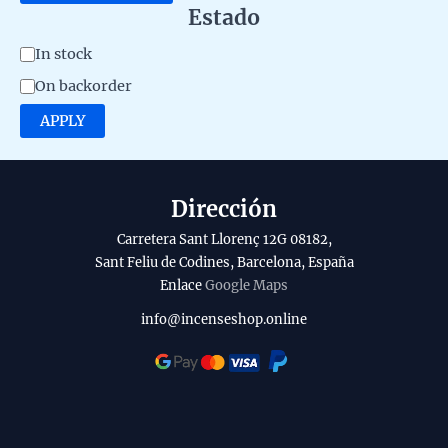
Estado
A
In stock
v
On backorder
a
APPLY
i
l
a
Dirección
b
Carretera Sant Llorenç 12G 08182,
i
Sant Feliu de Codines, Barcelona, España
l
Enlace
Google Maps
i
info@incenseshop.online
t
y