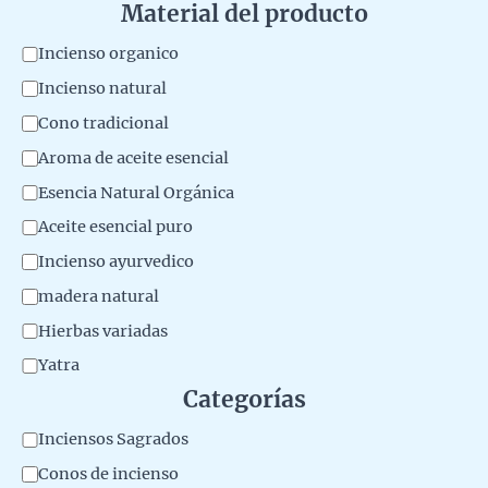
Material del producto
M
Incienso organico
a
Incienso natural
t
Cono tradicional
e
Aroma de aceite esencial
r
Esencia Natural Orgánica
i
Aceite esencial puro
a
Incienso ayurvedico
l
madera natural
d
Hierbas variadas
e
Yatra
l
Categorías
p
r
C
Inciensos Sagrados
o
a
Conos de incienso