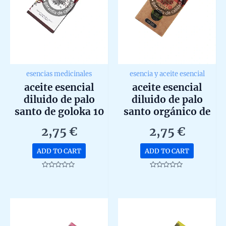
esencias medicinales
esencia y aceite esencial
aceite esencial
aceite esencial
diluido de palo
diluido de palo
santo de goloka 10
santo orgánico de
ml
ullas 10ml
2,75
€
2,75
€
ADD TO CART
ADD TO CART
Rated
Rated
0
0
out
out
of
of
5
5