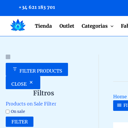
to
+34 621 183 701
content
Tienda
Outlet
Categorias
Fa
FILTER PRODUCTS
CLOSE
Filtros
Home
Products on Sale Filter
F
On sale
FILTER