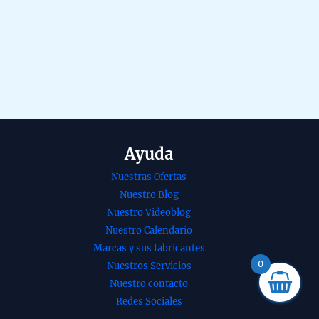
Ayuda
Nuestras Ofertas
Nuestro Blog
Nuestro Videoblog
Nuestro Calendario
Marcas y sus fabricantes
0
Nuestros Servicios
nso de jazmin
Pack inciensos Nag
Nuestro contacto
a de Banjara
Champa agarbatti
Redes Sociales
ico agarbatti
masala de Goloka