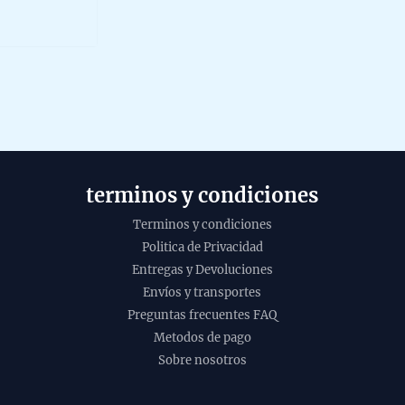
972,00 €
multiple
ut
f
variants.
The
options
may
be
chosen
on
terminos y condiciones
the
product
Terminos y condiciones
page
Politica de Privacidad
Entregas y Devoluciones
Envíos y transportes
Preguntas frecuentes FAQ
Metodos de pago
Incie
Sobre nosotros
etnic
organ