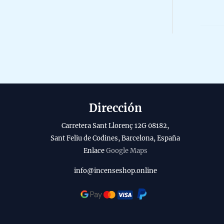
r
0
i
o
o
o
l
5
d
i
u
t
c
y
t
o
Dirección
Carretera Sant Llorenç 12G 08182,
Sant Feliu de Codines, Barcelona, España
Enlace
Google Maps
info@incenseshop.online