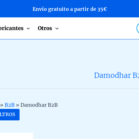
Envío gratuito a partir de 35€
P
bricantes
Otros
s
Damodhar B
»
B2B
»
Damodhar B2B
ILTROS