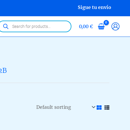
Sigue tu envío
roducts
0,00
€
earch
2B