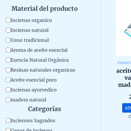
Material del producto
M
Incienso organico
a
Incienso natural
t
Cono tradicional
e
Aroma de aceite esencial
r
Esencia Natural Orgánica
esenci
i
Resinas naturales organicas
aceit
a
va
Aceite esencial puro
mad
l
Incienso ayurvedico
go
d
madera natural
e
Categorías
AD
l
C
Inciensos Sagrados
p
R
0
a
Conos de incienso
o