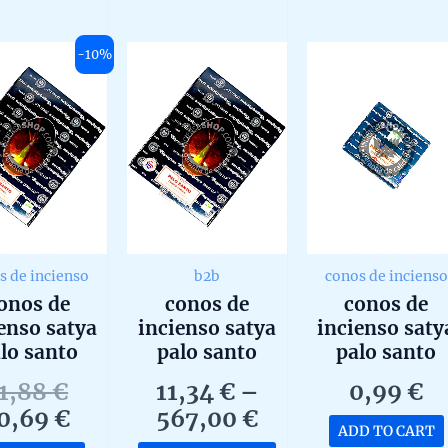
0
f
of
out
5
of
5
-10%
s de incienso
b2b
conos de incienso
onos de
conos de
conos de
enso satya
incienso satya
incienso saty
lo santo
palo santo
palo santo
cionales en
tradicionales en
tradicionale
Original
11,88
€
11,34
€
–
0,99
€
aja de 12
caja de 12
unidad de 15
price
Current
Price
0,69
€
567,00
€
ades de 15g
unidades de 15g
ADD TO CART
was:
price
range:
b2b