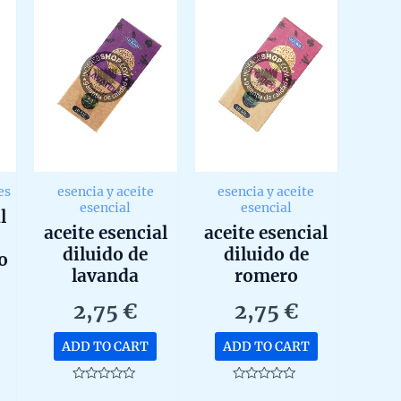
es
esencia y aceite
esencia y aceite
esencial
esencial
l
aceite esencial
aceite esencial
diluido de
diluido de
o
lavanda
romero
ml
orgánica de
orgánico de
2,75
€
2,75
€
ullas 10ml
ullas 10ml
ADD TO CART
ADD TO CART
Rated
Rated