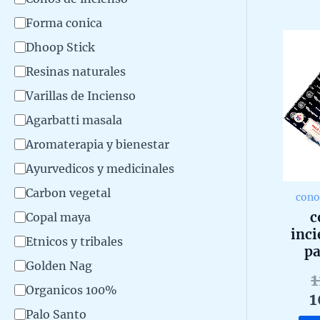
r
o
5
t
Forma conica
o
e
Dhoop Stick
d
g
u
Resinas naturales
o
c
Varillas de Incienso
r
t
Agarbatti masala
y
o
Aromaterapia y bienestar
Ayurvedicos y medicinales
Carbon vegetal
cono
c
Copal maya
inci
Etnicos y tribales
pa
Golden Nag
tradi
c
Organicos 100%
1
unid
Palo Santo