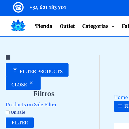
to
+34 621 183 701
content
Tienda
Outlet
Categorias
Fa
FILTER PRODUCTS
CLOSE
Filtros
Home
Products on Sale Filter
F
On sale
FILTER