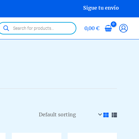
Sigue tu envío
roducts
0,00
€
earch