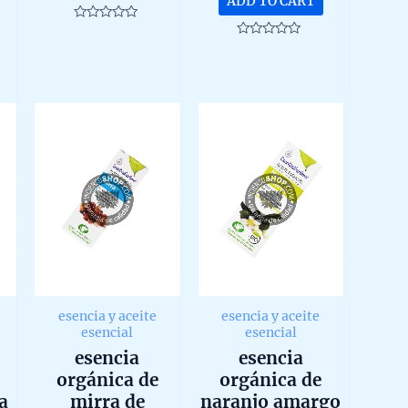
ADD TO CART
Rated
0
Rated
out
0
of
out
5
of
5
esencia y aceite
esencia y aceite
esencial
esencial
esencia
esencia
orgánica de
orgánica de
a
mirra de
naranjo amargo