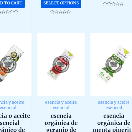
This
D TO CART
SELECT OPTIONS
11,88 €.
is:
11,34 €
product
Rated
10,69 €.
through
0
has
out
ated
Rated
567,00 €
of
0
multiple
5
ut
out
f
of
variants.
5
The
options
may
be
chosen
on
the
product
page
ncia y aceite
esencia y aceite
esencia y aceite
esencial
esencial
esencial
ia o aceite
esencia
esencia
sencial
orgánica de
orgánica de
gánico de
geranio de
menta piperit