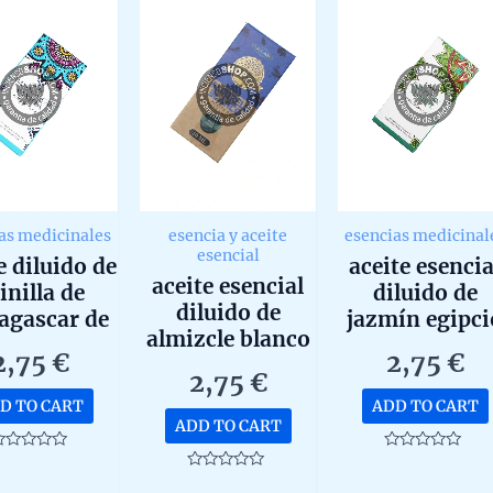
as medicinales
esencia y aceite
esencias medicinal
esencial
e diluido de
aceite esencia
aceite esencial
inilla de
diluido de
diluido de
agascar de
jazmín egipci
almizcle blanco
loka 10ml
de goloka 10 
2,75
€
2,75
€
orgánico de
2,75
€
ullas 10ml
D TO CART
ADD TO CART
ADD TO CART
ated
Rated
0
Rated
ut
out