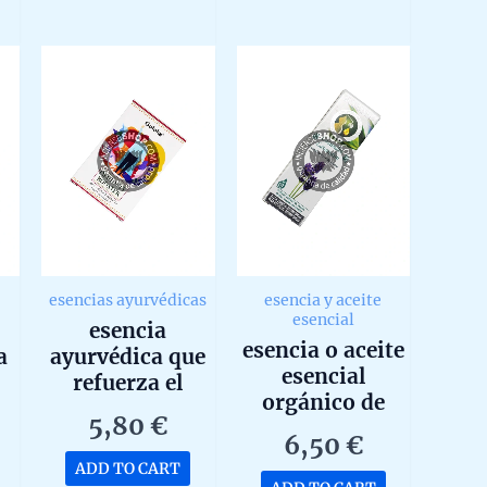
0
0
out
out
of
of
5
5
esencias ayurvédicas
esencia y aceite
esencial
esencia
esencia o aceite
a
ayurvédica que
esencial
refuerza el
orgánico de
s
sistema inmune
5,80
€
lavandín
g
goloka con
6,50
€
ecológica de
propiedades
ADD TO CART
marnys 15ml
curativas 10ml