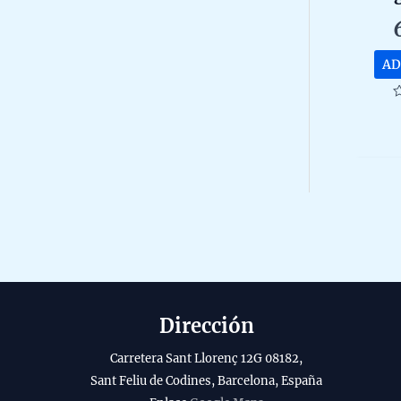
y
ma
eco
mar
AD
R
0
o
o
5
Dirección
Carretera Sant Llorenç 12G 08182,
Sant Feliu de Codines, Barcelona, España