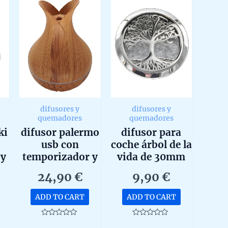
difusores y
difusores y
quemadores
quemadores
ki
difusor palermo
difusor para
usb con
coche árbol de la
 y
temporizador y
vida de 30mm
r
cambio color
24,90
€
9,90
€
ADD TO CART
ADD TO CART
Rated
Rated