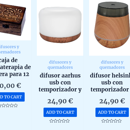
ifusores y
uemadores
caja de
difusores y
difusores y
aterapia de
quemadores
quemadores
ra para 12
difusor aarhus
difusor helsin
nidades
usb con
usb con
0,00
€
temporizador y
temporizador
cambio color
cambio colo
D TO CART
24,90
€
24,90
€
ated
ADD TO CART
ADD TO CART
ut
f
Rated
Rated