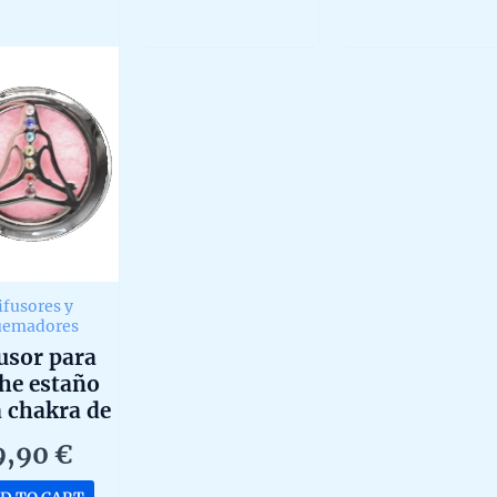
0
0
out
out
of
of
5
5
ifusores y
uemadores
usor para
he estaño
 chakra de
30mm
9,90
€