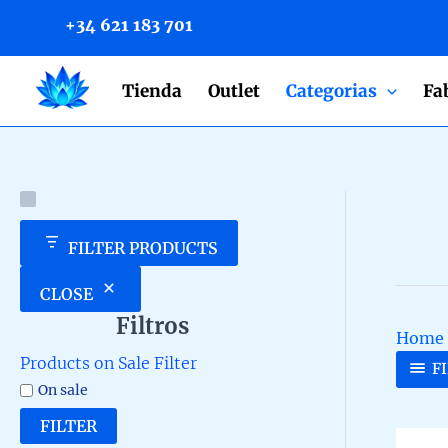
to
+34 621 183 701
content
Tienda
Outlet
Categorias
Fa
FILTER PRODUCTS
CLOSE
Filtros
Home
Products on Sale Filter
F
On sale
FILTER