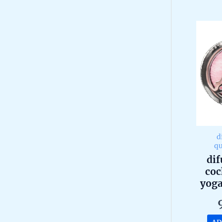
i
t
y
d
q
dif
coc
yoga