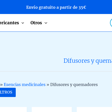
Envío gratuito a partir de 35€
P
bricantes
Otros
s
Difusores y quem
»
Esencias medicinales
»
Difusores y quemadores
ILTROS