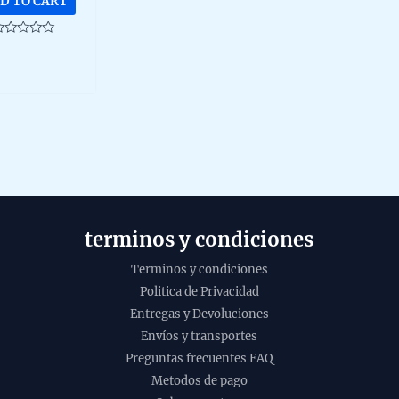
D TO CART
ated
ut
f
terminos y condiciones
Terminos y condiciones
Politica de Privacidad
Entregas y Devoluciones
Incie
Envíos y transportes
sahum
Preguntas frecuentes FAQ
santo
Metodos de pago
de Sa