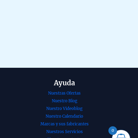
Ayuda
Nuestras Ofertas
Nuestro Blog
Nuestro Videoblog
nso o
Incienso Golden
Nuestro Calendario
erio palo
Nag Meditation de
Marcas y sus fabricantes
 con sándalo
Vijayshree
0
Nuestros Servicios
grada Madre
Agarbatti Masala