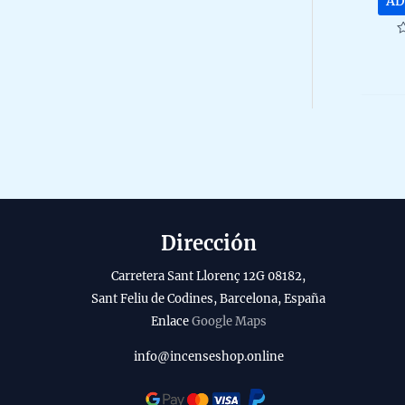
AD
R
0
o
o
5
Dirección
Carretera Sant Llorenç 12G 08182,
Sant Feliu de Codines, Barcelona, España
Enlace
Google Maps
info@incenseshop.online