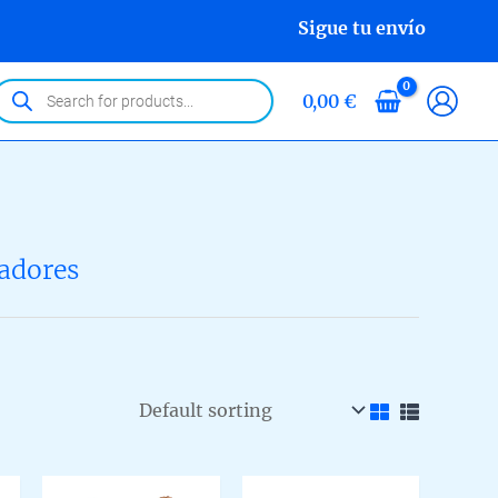
Sigue tu envío
roducts
0,00
€
earch
adores