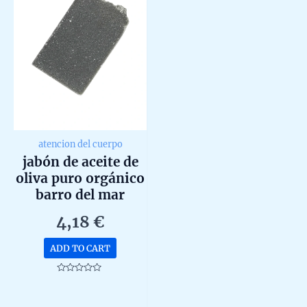
atencion del cuerpo
jabón de aceite de
oliva puro orgánico
barro del mar
muerto 100gr
4,18
€
ADD TO CART
Rated
0
out
of