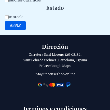
Jabones organicos
e
Estado
g
A
In stock
o
v
APPLY
r
a
y
i
l
Dirección
a
Carretera Sant Llorenç 12G 08182,
b
Sant Feliu de Codines, Barcelona, España
Enlace
Google Maps
i
l
info@incenseshop.online
i
t
y
terminos y condiciones