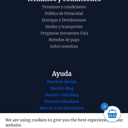
Terminos y condiciones
Politica de Privacidad
Entregas y Devoluciones
Envíos y transportes
Preguntas frecuentes FAQ
Metodos de pago
Sobre nosotros
Ayuda
Nuestras Ofertas
Nuestro Blog
Nuestro Videoblog
Nuestro Calendario
nso krisna
Esencia orgánica
0
Marcas y sus fabricantes
 de Goloka
de Clavo de
Nuestros Servicios
edico y
Esential Aroms
We are using cookies to give you the best experience on our
Nuestro contacto
website.
inal
10ml
Redes Sociales