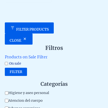
5
FILTER PRODUCTS
CLOSE
Filtros
Products on Sale Filter
On sale
FILTER
Categorías
C
Higiene y aseo personal
a
Atencion del cuerpo
t