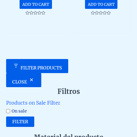
ADD TO CART
ADD TO CART
Rated
Rated
0
0
out
out
of
of
5
5
FILTER PRODUCTS
CLOSE
Filtros
Products on Sale Filter
On sale
FILTER