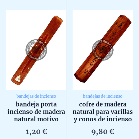
out
out
of
of
5
5
bandejas de incienso
bandejas de incienso
bandeja porta
cofre de madera
incienso de madera
natural para varillas
natural motivo
y conos de incienso
espiritual
1,20
€
9,80
€