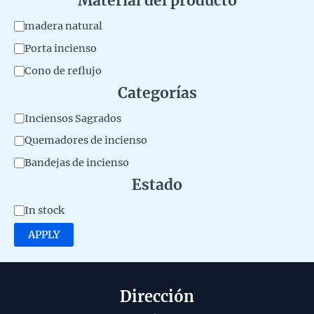
Material del producto
M
madera natural
a
Porta incienso
t
Cono de reflujo
e
Categorías
r
C
Inciensos Sagrados
i
a
Quemadores de incienso
a
t
Bandejas de incienso
l
e
Estado
d
g
e
A
In stock
o
l
v
APPLY
r
p
a
y
r
i
o
l
Dirección
d
a