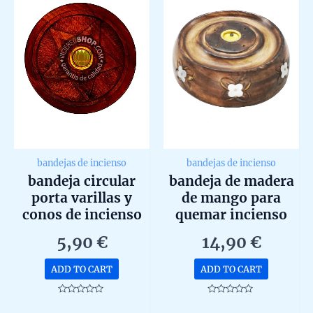
bandejas de incienso
bandejas de incienso
bandeja circular
bandeja de madera
porta varillas y
de mango para
conos de incienso
quemar incienso
madera
5,90
€
14,90
€
ADD TO CART
ADD TO CART
Rated
Rated
0
0