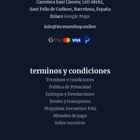
Carretera Sant Llorenç 12G 08182,
u
b
Sant Feliu de Codines, Barcelona, España
c
Enlace
Google Maps
i
t
l
info@incenseshop.online
o
i
t
y
terminos y condiciones
Terminos y condiciones
Politica de Privacidad
Entregas y Devoluciones
Envíos y transportes
Preguntas frecuentes FAQ
Metodos de pago
Sobre nosotros