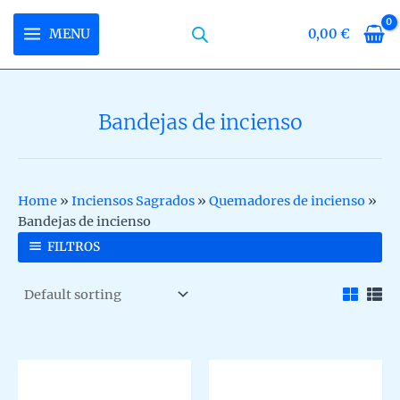
Skip
to
MENU
0,00
€
MAIN
content
MENU
Bandejas de incienso
U
LE
U
Home
»
Inciensos Sagrados
»
Quemadores de incienso
»
Bandejas de incienso
LE
U
FILTROS
LE