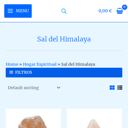
Skip
to
MENU
0,00
€
MAIN
content
MENU
Sal del Himalaya
U
LE
U
Home
»
Hogar Espiritual
»
Sal del Himalaya
LE
U
FILTROS
LE