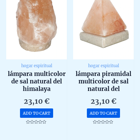
hogar espiritual
hogar espiritual
lámpara multicolor
lámpara piramidal
de sal natural del
multicolor de sal
himalaya
natural del
himalaya
23,10
€
23,10
€
ADD TO CART
ADD TO CART
Rated
Rated
0
0
out
out
of
of