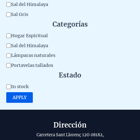
M
Sal del Himalaya
a
Sal Gris
t
Categorías
e
C
Hogar Espiritual
r
a
Sal del Himalaya
i
t
Lámparas naturales
a
e
Portavelas tallados
l
g
Estado
d
o
e
A
In stock
r
l
v
APPLY
y
p
a
r
i
o
l
Dirección
d
a
Carretera Sant Llorenç 12G 08182,