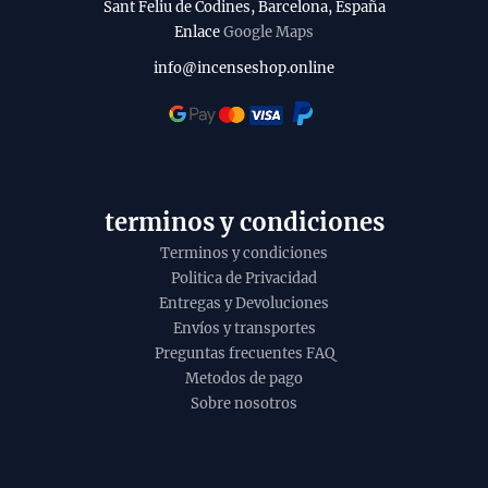
u
b
Sant Feliu de Codines, Barcelona, España
c
Enlace
Google Maps
i
t
l
info@incenseshop.online
o
i
t
y
terminos y condiciones
Terminos y condiciones
Politica de Privacidad
Entregas y Devoluciones
Envíos y transportes
Preguntas frecuentes FAQ
Metodos de pago
Sobre nosotros