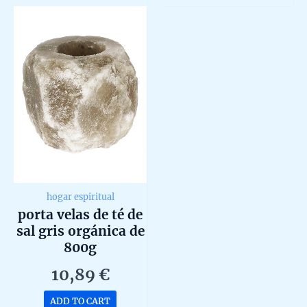
5
5
hogar espiritual
porta velas de té de
sal gris orgánica de
800g
10,89
€
ADD TO CART