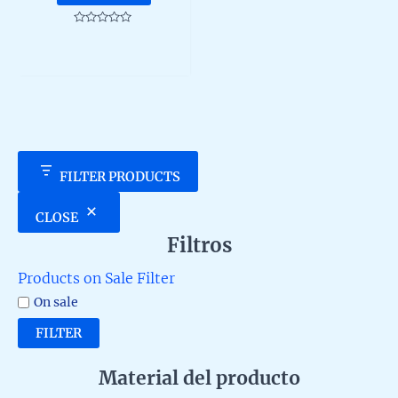
Rated
0
out
of
5
FILTER PRODUCTS
CLOSE
Filtros
Products on Sale Filter
On sale
FILTER
Material del producto