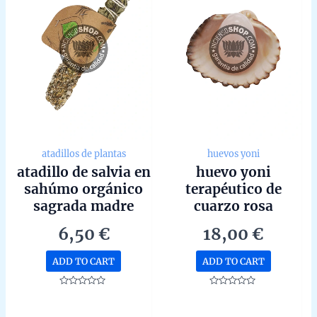
atadillos de plantas
huevos yoni
atadillo de salvia en
huevo yoni
sahúmo orgánico
terapéutico de
sagrada madre
cuarzo rosa
mediano
6,50
€
18,00
€
ADD TO CART
ADD TO CART
Rated
Rated
0
0
out
out