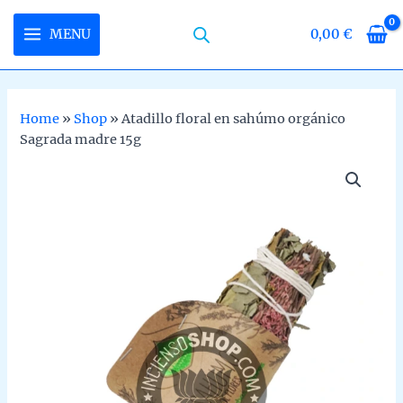
Skip
to
MENU
0,00
€
MAIN
content
MENU
Home
»
Shop
»
Atadillo floral en sahúmo orgánico
Sagrada madre 15g
U
LE
U
LE
U
LE