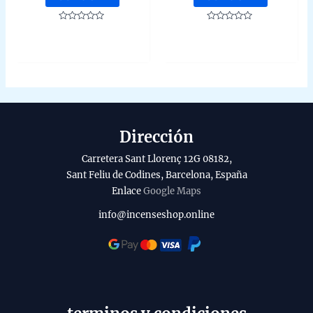
Rated
Rated
0
0
out
out
of
of
5
5
Dirección
Carretera Sant Llorenç 12G 08182,
Sant Feliu de Codines, Barcelona, España
Enlace
Google Maps
info@incenseshop.online