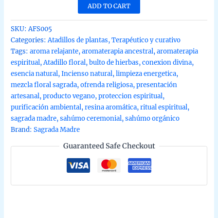
en
ADD TO CART
sahúmo
orgánico
SKU:
AFS005
Sagrada
Categories:
Atadillos de plantas
,
Terapéutico y curativo
madre
Tags:
aroma relajante
,
aromaterapia ancestral
,
aromaterapia
15g
espiritual
,
Atadillo floral
,
bulto de hierbas
,
conexion divina
,
quantity
esencia natural
,
Incienso natural
,
limpieza energetica
,
mezcla floral sagrada
,
ofrenda religiosa
,
presentación
artesanal
,
producto vegano
,
proteccion espiritual
,
purificación ambiental
,
resina aromática
,
ritual espiritual
,
sagrada madre
,
sahúmo ceremonial
,
sahúmo orgánico
Brand:
Sagrada Madre
Guaranteed Safe Checkout