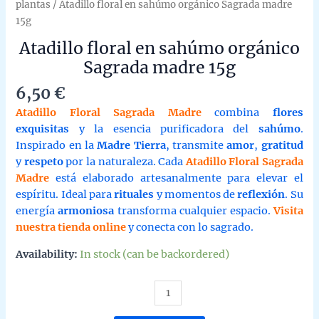
plantas
/ Atadillo floral en sahúmo orgánico Sagrada madre
15g
Atadillo floral en sahúmo orgánico
Sagrada madre 15g
6,50
€
Atadillo Floral Sagrada Madre
combina
flores
exquisitas
y la esencia purificadora del
sahúmo
.
Inspirado en la
Madre Tierra
, transmite
amor
,
gratitud
y
respeto
por la naturaleza. Cada
Atadillo Floral Sagrada
Madre
está elaborado artesanalmente para elevar el
espíritu. Ideal para
rituales
y momentos de
reflexión
. Su
energía
armoniosa
transforma cualquier espacio.
Visita
nuestra tienda online
y conecta con lo sagrado.
Availability:
In stock (can be backordered)
Atadillo
floral