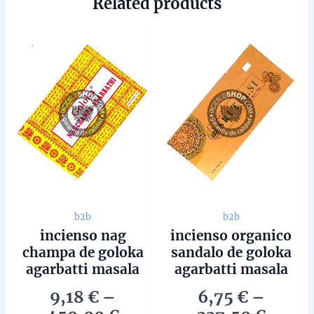
Related products
b2b
b2b
incienso nag
incienso organico
champa de goloka
sandalo de goloka
agarbatti masala
agarbatti masala
hecho a mano en
hecho a mano en
9,18
€
–
6,75
€
–
bangalore en caja
bangalore en caja