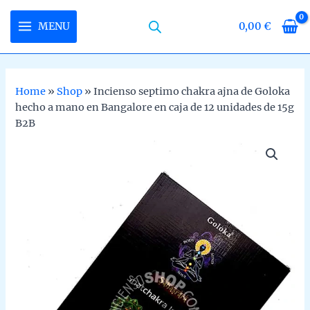
Skip
to
MENU
0,00
€
MAIN
content
MENU
Home
»
Shop
»
Incienso septimo chakra ajna de Goloka
hecho a mano en Bangalore en caja de 12 unidades de 15g
U
B2B
LE
U
LE
U
LE