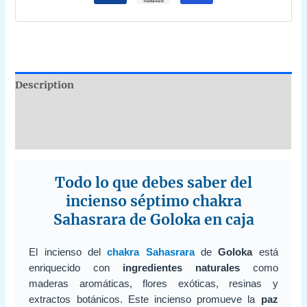
12
unidades
de
15g
B2B
Description
quantity
Additional information
Reviews (0)
Todo lo que debes saber del
incienso séptimo chakra
Sahasrara de Goloka en caja
El incienso del
chakra Sahasrara
de
Goloka
está
enriquecido con
ingredientes naturales
como
maderas aromáticas, flores exóticas, resinas y
extractos botánicos. Este incienso promueve la
paz