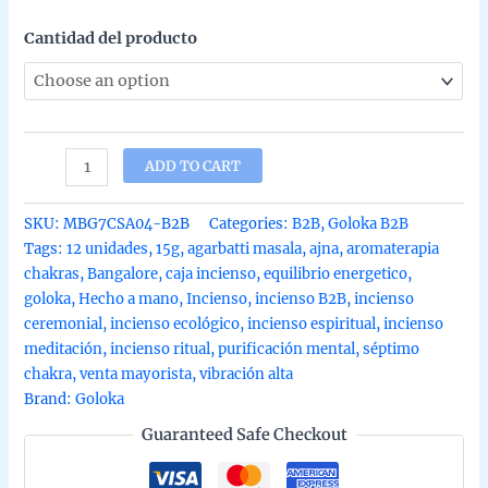
Cantidad del producto
Incienso
ADD TO CART
septimo
chakra
SKU:
MBG7CSA04-B2B
Categories:
B2B
,
Goloka B2B
ajna
Tags:
12 unidades
,
15g
,
agarbatti masala
,
ajna
,
aromaterapia
de
chakras
,
Bangalore
,
caja incienso
,
equilibrio energetico
,
Goloka
goloka
,
Hecho a mano
,
Incienso
,
incienso B2B
,
incienso
hecho
ceremonial
,
incienso ecológico
,
incienso espiritual
,
incienso
a
meditación
,
incienso ritual
,
purificación mental
,
séptimo
mano
chakra
,
venta mayorista
,
vibración alta
en
Brand:
Goloka
Bangalore
Guaranteed Safe Checkout
en
caja
de