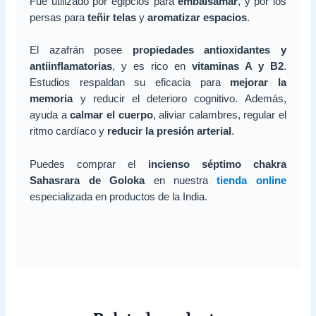
Fue utilizado por egipcios para
embalsamar
, y por los
persas para
teñir telas
y
aromatizar espacios
.
El azafrán posee
propiedades antioxidantes y
antiinflamatorias
, y es rico en
vitaminas A y B2
.
Estudios respaldan su eficacia para
mejorar la
memoria
y reducir el deterioro cognitivo. Además,
ayuda a
calmar el cuerpo
, aliviar calambres, regular el
ritmo cardíaco y
reducir la presión arterial
.
Puedes comprar el
incienso séptimo chakra
Sahasrara de Goloka
en nuestra
tienda online
especializada en productos de la India.