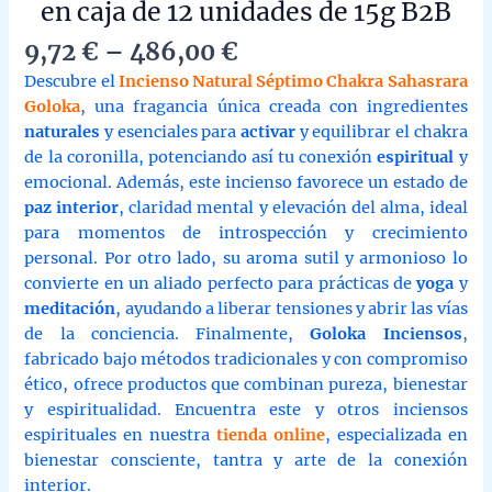
en caja de 12 unidades de 15g B2B
Price
9,72
€
–
486,00
€
range:
Descubre el
Incienso Natural Séptimo Chakra Sahasrara
9,72 €
Goloka
, una fragancia única creada con ingredientes
through
naturales
y esenciales para
activar
y equilibrar el chakra
486,00 €
de la coronilla, potenciando así tu conexión
espiritual
y
emocional. Además, este incienso favorece un estado de
paz interior
, claridad mental y elevación del alma, ideal
para momentos de introspección y crecimiento
personal. Por otro lado, su aroma sutil y armonioso lo
convierte en un aliado perfecto para prácticas de
yoga
y
meditación
, ayudando a liberar tensiones y abrir las vías
de la conciencia. Finalmente,
Goloka Inciensos
,
fabricado bajo métodos tradicionales y con compromiso
ético, ofrece productos que combinan pureza, bienestar
y espiritualidad. Encuentra este y otros inciensos
espirituales en nuestra
tienda online
, especializada en
bienestar consciente, tantra y arte de la conexión
interior.