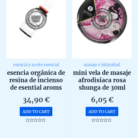
esencia y aceite esencial
masaje e intimidad
esencia orgánica de
mini vela de masaje
resina de incienso
afrodisíaca rosa
de esential aroms
shunga de 30ml
30ml
34,90
€
6,05
€
ADD TO CART
ADD TO CART
Rated
Rated
0
0
out
out
of
of