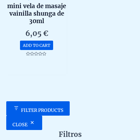
mini vela de masaje
vainilla shunga de
30ml
6,05
€
ADD TO CART
Rated
0
out
of
5
FILTER PRODUCTS
CLOSE
Filtros