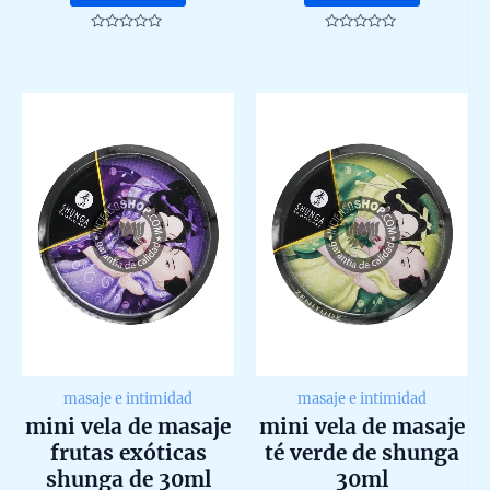
Rated
Rated
0
0
out
out
of
of
5
5
masaje e intimidad
masaje e intimidad
mini vela de masaje
mini vela de masaje
frutas exóticas
té verde de shunga
shunga de 30ml
30ml