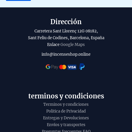
a
l
i
p
l
r
Dirección
a
o
Carretera Sant Llorenç 12G 08182,
b
d
Sant Feliu de Codines, Barcelona, España
Enlace
Google Maps
i
u
l
c
info@incenseshop.online
i
t
t
o
y
terminos y condiciones
Terminos y condiciones
Politica de Privacidad
Entregas y Devoluciones
Envíos y transportes
Preguntas frecuentes FAQ