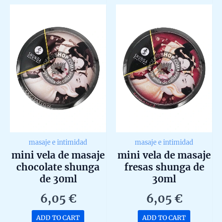
5
5
masaje e intimidad
masaje e intimidad
mini vela de masaje
mini vela de masaje
chocolate shunga
fresas shunga de
de 30ml
30ml
6,05
€
6,05
€
ADD TO CART
ADD TO CART