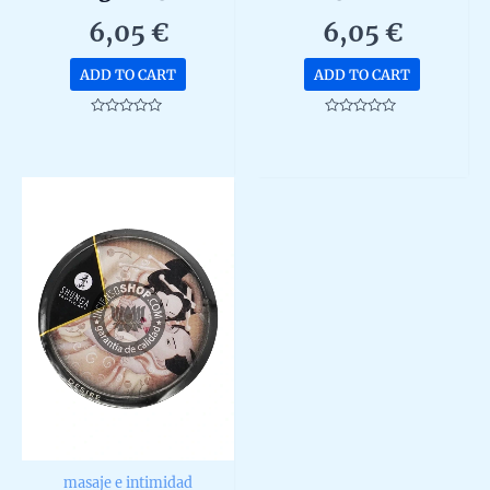
6,05
€
6,05
€
ADD TO CART
ADD TO CART
Rated
Rated
0
0
out
out
of
of
5
5
masaje e intimidad