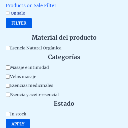
Products on Sale Filter
On sale
FILTER
Material del producto
M
Esencia Natural Orgánica
Categorías
a
t
C
Masaje e intimidad
e
a
Velas masaje
r
t
Esencias medicinales
i
e
Esencia y aceite esencial
a
g
Estado
l
o
A
d
In stock
r
v
e
APPLY
y