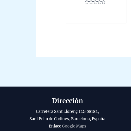
Rated
0
out
of
5
Dirección
Carretera Sant Llorenç 12G 08182,
Sant Feliu de Codines, Barcelona, España
Enlace
Google Maps