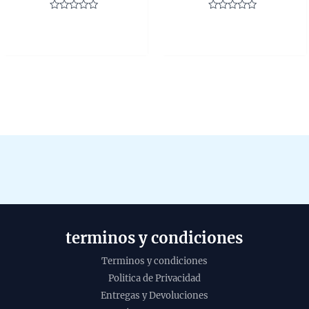
0,95 €.
0,75 €.
Rated
Rated
0
0
out
out
of
of
5
5
terminos y condiciones
Terminos y condiciones
Politica de Privacidad
Entregas y Devoluciones
Incienso Golden
Inci