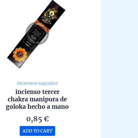
inciensos sagrados
incienso tercer
chakra manipura de
goloka hecho a mano
en bangalore unidad
0,85
€
de 15g
ADD TO CART