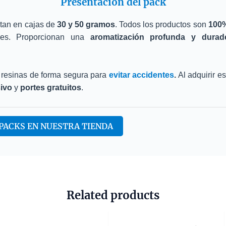
Presentación del pack
ntan en cajas de
30 y 50 gramos
. Todos los productos son
100%
les. Proporcionan una
aromatización profunda y durad
resinas de forma segura para
evitar accidentes
.
Al adquirir es
ivo
y
portes gratuitos
.
PACKS EN NUESTRA TIENDA
Related products