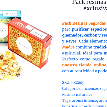
Pack resinas
exclusiv
Pack Resinas Sagradas
para
purificar espacios
quemador, carbón y res
y Reyes. Cada element
Madre
combina
tradici
espiritual. Ideal para
m
Perfecto como regalo 
nuestra tienda online
con autenticidad y pode
SKU:
PRC005
Categories:
Inciensos Sag
Resinas naturales
Tags:
aroma intenso
,
arom
holisticó
,
conexion divina