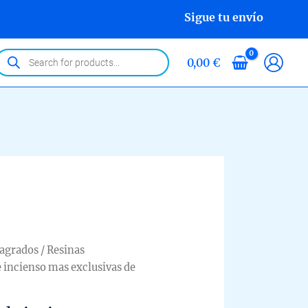
Sigue tu envío
roducts
0,00
€
earch
Sagrados
/
Resinas
e incienso mas exclusivas de