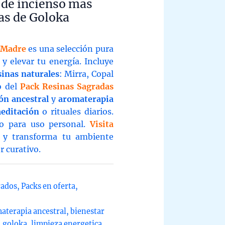
 de incienso mas
as de Goloka
 Madre
es una selección pura
y elevar tu energía. Incluye
inas naturales
: Mirra, Copal
o del
Pack Resinas Sagradas
ón ancestral
y
aromaterapia
editación
o rituales diarios.
o para uso personal.
Visita
y transforma tu ambiente
r curativo.
rados
,
Packs en oferta
,
aterapia ancestral
,
bienestar
,
goloka
,
limpieza energetica
,