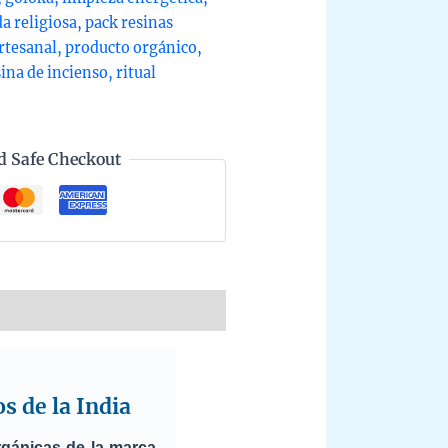
a religiosa
,
pack resinas
rtesanal
,
producto orgánico
,
sina de incienso
,
ritual
d Safe Checkout
s de la India
gánicas de la marca