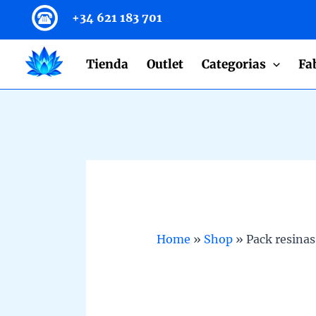
to
+34 621 183 701
content
Tienda
Outlet
Categorias
Fa
Home
»
Shop
»
Pack resinas