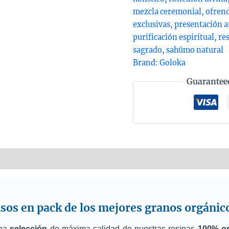
mezcla ceremonial
,
ofrend
exclusivas
,
presentación a
purificación espiritual
,
re
sagrado
,
sahúmo natural
Brand:
Goloka
Guarantee
nformation
Reviews (0)
sos en pack de los mejores granos orgánico
una
selección
de máxima calidad de nuestras resinas
100% or