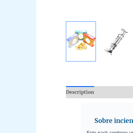
Description
Additional i
Sobre incien
Este pack contiene 