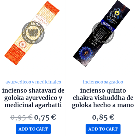
ayurvedicos y medicinales
inciensos sagrados
incienso shatavari de
incienso quinto
goloka ayurvedico y
chakra vishuddha de
medicinal agarbatti
goloka hecho a mano
masala unidad de 15g
en bangalore unidad
Original
Current
0,95
€
0,75
€
0,85
€
de 15g
price
price
ADD TO CART
ADD TO CART
was:
is: