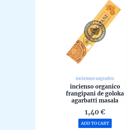
inciensos sagrados
incienso organico
frangipani de goloka
agarbatti masala
hecho a mano en
1,40
€
bangalore unidad de
15g
ADD TO CART