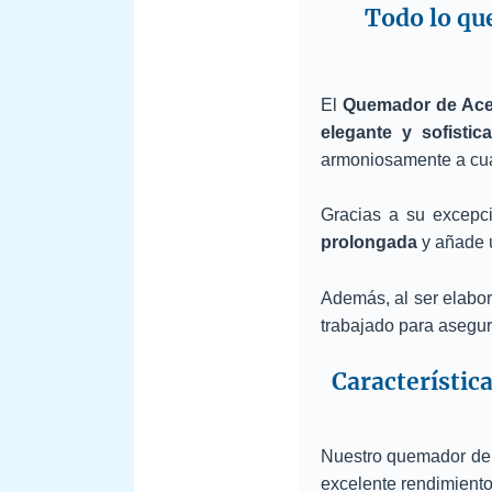
Todo lo qu
El
Quemador de Aceit
elegante y sofistic
armoniosamente a cual
Gracias a su excepci
prolongada
y añade u
Además, al ser elabor
trabajado para asegu
Característic
Nuestro quemador de a
excelente rendimient