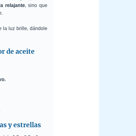
a relajante
, sino que
e.
la luz brille, dándole
r de aceite
vo.
.
s y estrellas