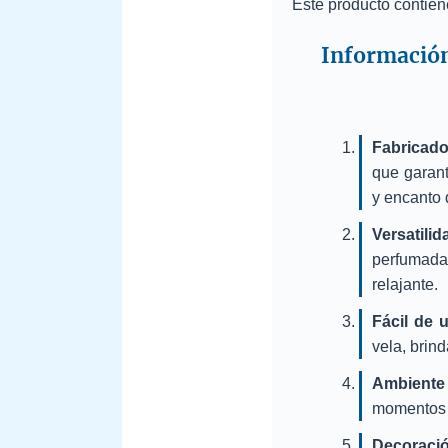
Este producto contiene
Información
Fabricado
que garan
y encanto 
Versatili
perfumada
relajante.
Fácil de 
vela, brin
Ambiente 
momentos d
Decoraci