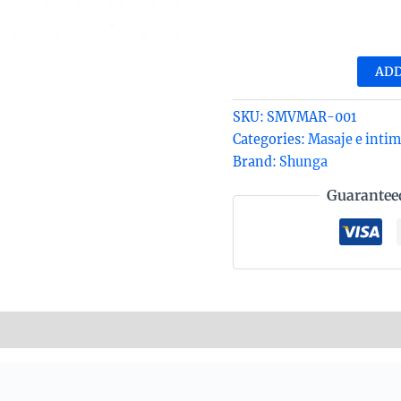
Min
vel
de
ADD
mas
afr
SKU:
SMVMAR-001
ros
Categories:
Masaje e inti
Sh
Brand:
Shunga
de
Guarantee
30m
qua
nformation
Reviews (0)