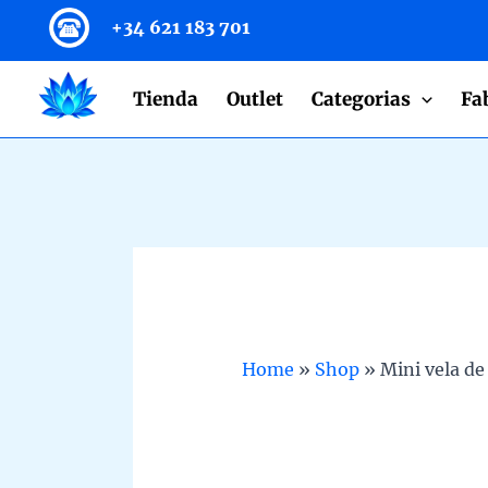
to
+34 621 183 701
content
Tienda
Outlet
Categorias
Fa
Home
»
Shop
»
Mini vela de