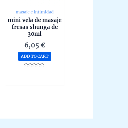
masaje e intimidad
mini vela de masaje
fresas shunga de
30ml
6,05
€
ADD TO CART
Rated
0
out
of
5