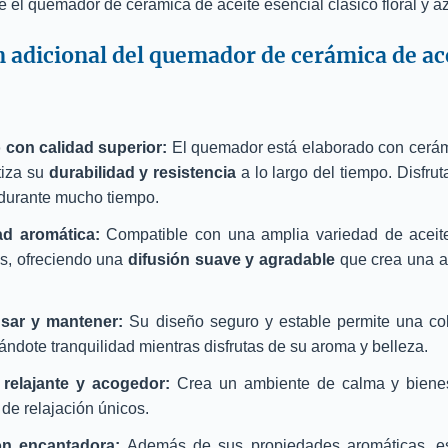
 el quemador de cerámica de aceite esencial clásico floral y az
 adicional del quemador de cerámica de ace
 con calidad superior:
El quemador está elaborado con cerámi
tiza su
durabilidad y resistencia
a lo largo del tiempo. Disfru
durante mucho tiempo.
dad aromática:
Compatible con una amplia variedad de aceite
s, ofreciendo una
difusión suave y agradable
que crea una a
usar y mantener:
Su diseño seguro y estable permite una co
dándote tranquilidad mientras disfrutas de su aroma y belleza.
relajante y acogedor:
Crea un ambiente de calma y bienes
e relajación únicos.
ón encantadora:
Además de sus propiedades aromáticas, e