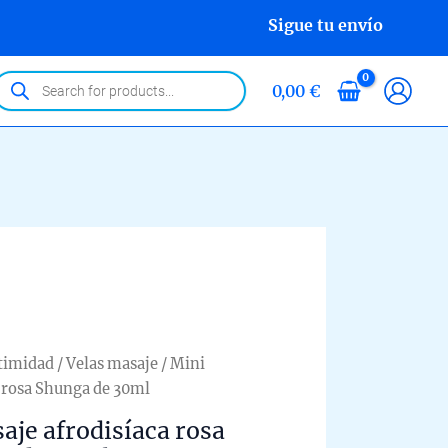
Sigue tu envío
roducts
0,00
€
earch
ntimidad
/
Velas masaje
/ Mini
a rosa Shunga de 30ml
aje afrodisíaca rosa