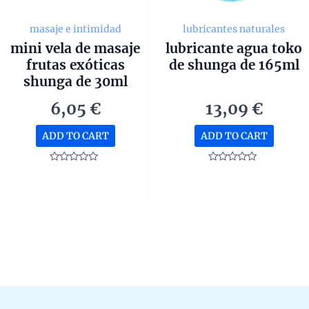
masaje e intimidad
lubricantes naturales
mini vela de masaje
lubricante agua toko
frutas exóticas
de shunga de 165ml
shunga de 30ml
6,05
€
13,09
€
ADD TO CART
ADD TO CART
Rated
Rated
0
0
out
out
of
of
5
5