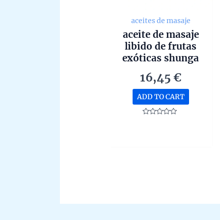
aceites de masaje
aceite de masaje
libido de frutas
exóticas shunga
240ml
16,45
€
ADD TO CART
Rated
0
out
of
5