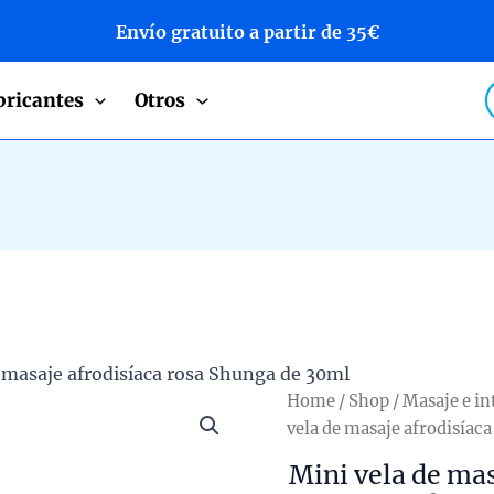
Envío gratuito a partir de 35€
P
bricantes
Otros
s
 masaje afrodisíaca rosa Shunga de 30ml
Home
/
Shop
/
Masaje e i
vela de masaje afrodisíac
Mini vela de mas