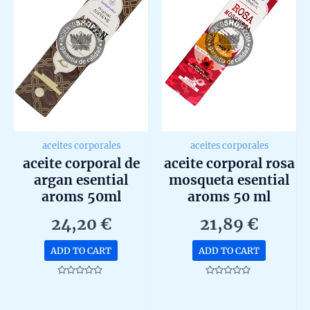
aceites corporales
aceites corporales
aceite corporal de
aceite corporal rosa
argan esential
mosqueta esential
aroms 50ml
aroms 50 ml
24,20
€
21,89
€
ADD TO CART
ADD TO CART
Rated
Rated
0
0
out
out
of
of