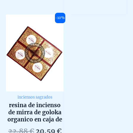
Rated
Rated
0
0
out
out
of
of
5
5
-10%
inciensos sagrados
resina de incienso
de mirra de goloka
organico en caja de
12 unidades de 35g
Original
Current
22,88
€
20,59
€