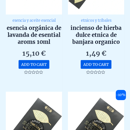
esencia y aceite esencial
etnicos y tribales
esencia orgánica de
incienso de hierba
lavanda de esential
dulce etnica de
aroms 10ml
banjara organico
agarbatti masala
15,10
€
1,49
€
hecho a mano
unidad de 15g
ADD TO CART
ADD TO CART
Rated
Rated
0
0
out
out
of
of
5
5
-10%