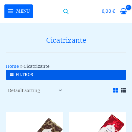
Skip
to
MENU
0,00
€
MAIN
content
MENU
Cicatrizante
U
LE
U
Home
»
Cicatrizante
LE
U
FILTROS
LE