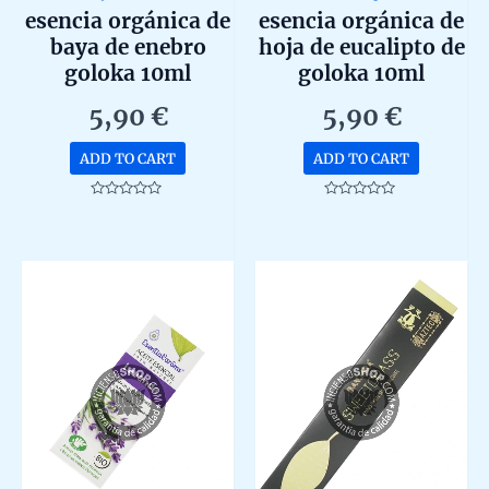
esencia orgánica de
esencia orgánica de
baya de enebro
hoja de eucalipto de
goloka 10ml
goloka 10ml
5,90
€
5,90
€
ADD TO CART
ADD TO CART
Rated
Rated
0
0
out
out
of
of
5
5