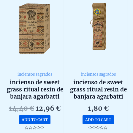
options
may
be
chosen
on
the
product
page
inciensos sagrados
inciensos sagrados
incienso de sweet
incienso de sweet
grass ritual resin de
grass ritual resin de
banjara agarbatti
banjara agarbatti
masala hecho a
masala hecho a
Original
Current
14,40
€
12,96
€
1,80
€
mano en caja de 8
mano unidad de
price
price
uds de 25g
25g
ADD TO CART
ADD TO CART
was:
is:
14,40 €.
12,96 €.