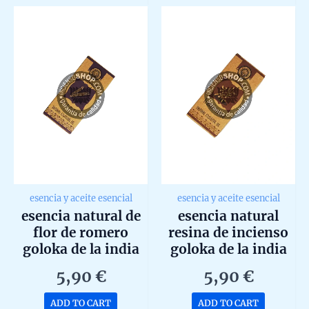
5
5
esencia y aceite esencial
esencia y aceite esencial
esencia natural de
esencia natural
flor de romero
resina de incienso
goloka de la india
goloka de la india
10 ml
10 ml
5,90
€
5,90
€
ADD TO CART
ADD TO CART