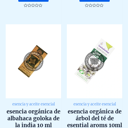
Rated
Rated
0
0
out
out
of
of
5
5
esencia y aceite esencial
esencia y aceite esencial
esencia orgánica de
esencia orgánica de
albahaca goloka de
árbol del té de
la india 10 ml
esential aroms 10ml