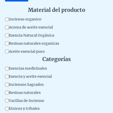
Material del producto
M
Incienso organico
a
Aroma de aceite esencial
t
Esencia Natural Orgánica
e
Resinas naturales organicas
r
Aceite esencial puro
i
Categorías
a
C
Esencias medicinales
l
a
Esencia y aceite esencial
d
t
Inciensos Sagrados
e
e
l
Resinas naturales
g
p
Varillas de Incienso
o
r
Etnicos y tribales
r