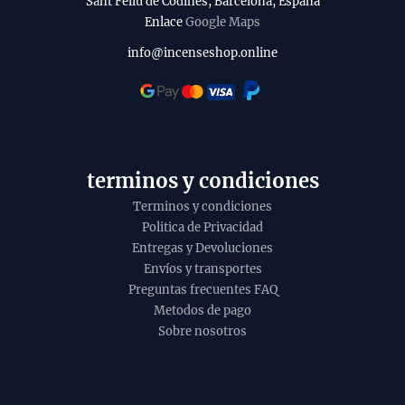
Sant Feliu de Codines, Barcelona, España
Enlace
Google Maps
i
l
info@incenseshop.online
i
t
y
terminos y condiciones
Terminos y condiciones
Politica de Privacidad
Entregas y Devoluciones
Envíos y transportes
Preguntas frecuentes FAQ
Metodos de pago
Sobre nosotros