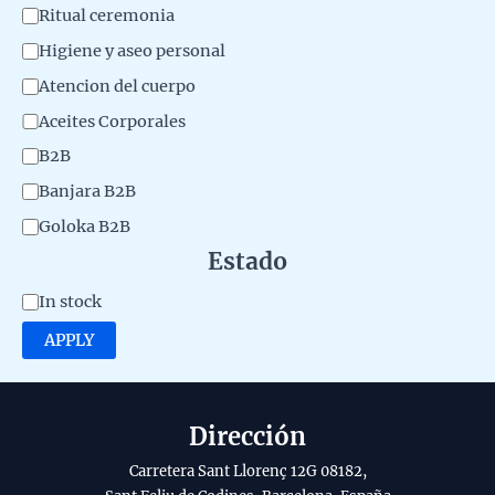
o
Ritual ceremonia
y
d
Higiene y aseo personal
u
Atencion del cuerpo
c
Aceites Corporales
t
B2B
o
Banjara B2B
Goloka B2B
Estado
A
In stock
v
APPLY
a
i
l
Dirección
a
Carretera Sant Llorenç 12G 08182,
b