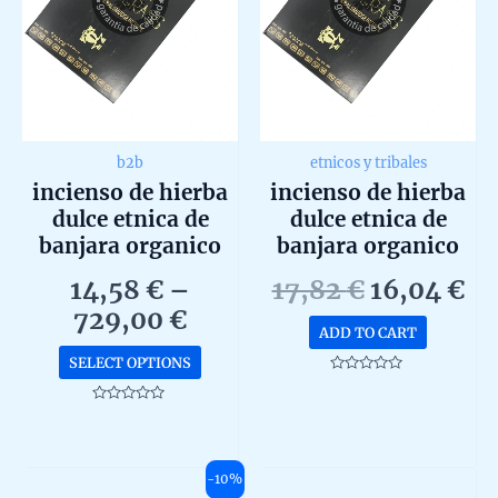
b2b
etnicos y tribales
incienso de hierba
incienso de hierba
dulce etnica de
dulce etnica de
banjara organico
banjara organico
agarbatti masala
agarbatti masala
Original
Cu
14,58
€
–
17,82
€
16,04
€
hecho en caja de 12
hecho en caja de 12
Price
price
pr
729,00
€
unidades b2b
unidades de 15g
ADD TO CART
range:
was:
is:
This
SELECT OPTIONS
14,58 €
17,82 €.
16
product
Rated
0
through
has
out
Rated
of
0
729,00 €
multiple
5
out
of
variants.
5
-10%
The