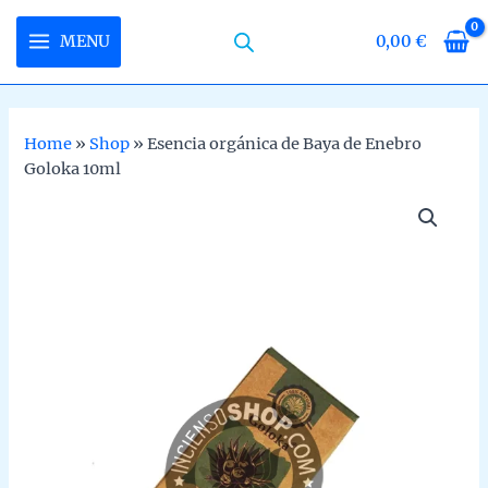
Skip
to
MENU
0,00
€
MAIN
content
MENU
Home
»
Shop
»
Esencia orgánica de Baya de Enebro
Goloka 10ml
U
LE
U
LE
U
LE