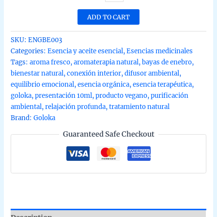
orgánica
de
ADD TO CART
Baya
de
SKU:
ENGBE003
Enebro
Categories:
Esencia y aceite esencial
,
Esencias medicinales
Goloka
Tags:
aroma fresco
,
aromaterapia natural
,
bayas de enebro
,
10ml
bienestar natural
,
conexión interior
,
difusor ambiental
,
quantity
equilibrio emocional
,
esencia orgánica
,
esencia terapéutica
,
goloka
,
presentación 10ml
,
producto vegano
,
purificación
ambiental
,
relajación profunda
,
tratamiento natural
Brand:
Goloka
Guaranteed Safe Checkout