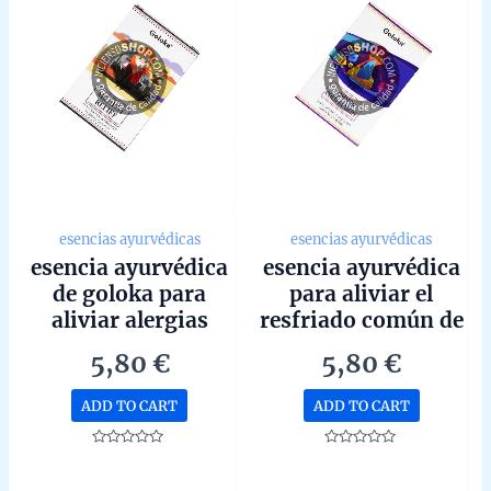
esencias ayurvédicas
esencias ayurvédicas
esencia ayurvédica
esencia ayurvédica
de goloka para
para aliviar el
aliviar alergias
resfriado común de
10ml
goloka con
5,80
€
5,80
€
propiedades
medicinales de
ADD TO CART
ADD TO CART
10ml
Rated
Rated
0
0
out
out