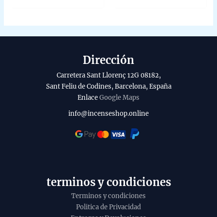
of
of
5
5
Dirección
Carretera Sant Llorenç 12G 08182,
Sant Feliu de Codines, Barcelona, España
Enlace
Google Maps
info@incenseshop.online
terminos y condiciones
Terminos y condiciones
Politica de Privacidad