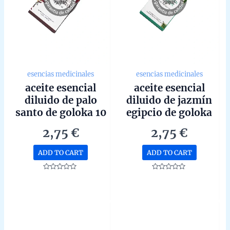
esencias medicinales
esencias medicinales
aceite esencial
aceite esencial
diluido de palo
diluido de jazmín
santo de goloka 10
egipcio de goloka
ml
10 ml
2,75
€
2,75
€
ADD TO CART
ADD TO CART
Rated
Rated
0
0
out
out
of
of
5
5