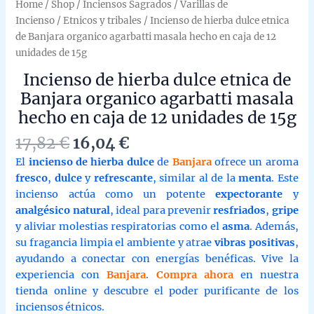
Home
/
Shop
/
Inciensos Sagrados
/
Varillas de
Incienso
/
Etnicos y tribales
/ Incienso de hierba dulce etnica
de Banjara organico agarbatti masala hecho en caja de 12
unidades de 15g
Incienso de hierba dulce etnica de
Banjara organico agarbatti masala
hecho en caja de 12 unidades de 15g
Original
Current
17,82
€
16,04
€
price
price
El
incienso de hierba dulce
de
Banjara
ofrece un aroma
was:
is:
fresco
,
dulce
y
refrescante
, similar al de la
menta
. Este
17,82 €.
16,04 €.
incienso actúa como un potente
expectorante
y
analgésico natural
, ideal para prevenir
resfriados
,
gripe
y aliviar molestias respiratorias como el
asma
. Además,
su fragancia limpia el ambiente y atrae
vibras positivas
,
ayudando a conectar con energías benéficas. Vive la
experiencia con
Banjara
.
Compra ahora
en nuestra
tienda online y descubre el poder purificante de los
inciensos étnicos.