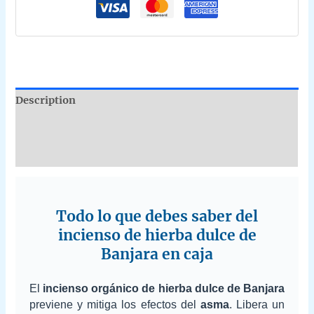
15g
quantity
Description
Additional information
Reviews (0)
Todo lo que debes saber del
incienso de hierba dulce de
Banjara en caja
El
incienso orgánico de hierba dulce de Banjara
previene y mitiga los efectos del
asma
. Libera un