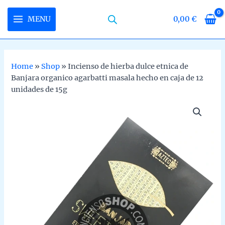
Skip
to
MENU
0,00
€
MAIN
content
MENU
Home
»
Shop
»
Incienso de hierba dulce etnica de
Banjara organico agarbatti masala hecho en caja de 12
U
unidades de 15g
LE
U
LE
U
LE