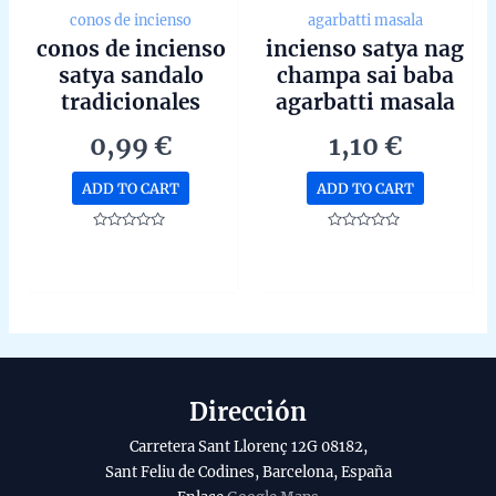
conos de incienso
agarbatti masala
conos de incienso
incienso satya nag
satya sandalo
champa sai baba
tradicionales
agarbatti masala
unidad de 15g
hecho a mano en
0,99
€
1,10
€
bangalore unidad
de 15g
ADD TO CART
ADD TO CART
Rated
Rated
0
0
out
out
of
of
5
5
Dirección
Carretera Sant Llorenç 12G 08182,
Sant Feliu de Codines, Barcelona, España