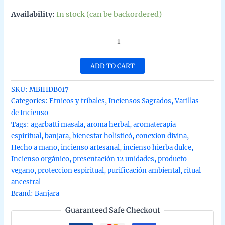
Availability:
In stock (can be backordered)
Incienso
de
hierba
ADD TO CART
dulce
etnica
SKU:
MBIHDB017
de
Categories:
Etnicos y tribales
,
Inciensos Sagrados
,
Varillas
Banjara
de Incienso
organico
Tags:
agarbatti masala
,
aroma herbal
,
aromaterapia
agarbatti
espiritual
,
banjara
,
bienestar holisticó
,
conexion divina
,
masala
Hecho a mano
,
incienso artesanal
,
incienso hierba dulce
,
hecho
Incienso orgánico
,
presentación 12 unidades
,
producto
en
vegano
,
proteccion espiritual
,
purificación ambiental
,
ritual
caja
ancestral
de
Brand:
Banjara
12
Guaranteed Safe Checkout
unidades
de