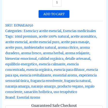
Esencia
orgánica
de
ADD TO CART
Naranjo
Amargo
SKU:
EONAEA050
de
Categories:
Esencia y aceite esencial
,
Esencias medicinales
Esential
Tags:
10ml premium
,
aceite 100% natural
,
aceite aromático
,
Aroms
aceite esencial
,
aceite esencial puro
,
aceite para masaje
,
10ml
aceite puro
,
Ambientador natural
,
aroma citrico
,
aroma
quantity
duradero
,
aroma fresco
,
aroma herbal
,
aroma relajante
,
bienestar emocional
,
calidad orgánica
,
detalle artesanal
,
equilibrio energetico
,
esencia calmante
,
esencia
concentrada
,
esencia orgánica
,
esencia para difusor
,
esencia
para spa
,
esencia revitalizante
,
essential aroms
,
experiencia
sensorial única
,
fragancia envolvente
,
fragancia natural
,
naranja amarga
,
naranjo amargo
,
producto vegano
,
regalo
consciente
,
sanación holística
,
uso terapéutico
Brand:
Esential Aroms
Guaranteed Safe Checkout