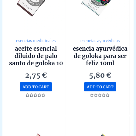
esencias medicinales
esencias ayurvédicas
aceite esencial
esencia ayurvédica
diluido de palo
de goloka para ser
santo de goloka 10
feliz 10ml
ml
2,75
€
5,80
€
ADD TO CART
ADD TO CART
Rated
Rated
0
0
out
out
of
of
5
5