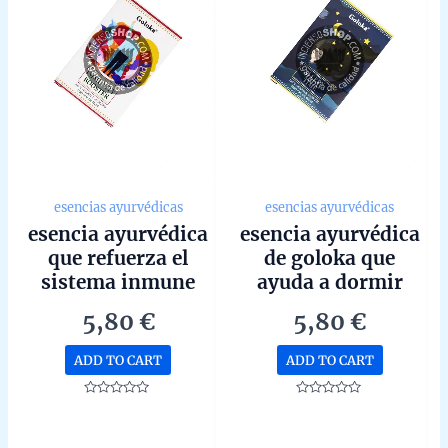
esencias ayurvédicas
esencias ayurvédicas
esencia ayurvédica
esencia ayurvédica
que refuerza el
de goloka que
sistema inmune
ayuda a dormir
goloka con
10ml
5,80
€
5,80
€
propiedades
curativas 10ml
ADD TO CART
ADD TO CART
Rated
Rated
0
0
out
out
of
of