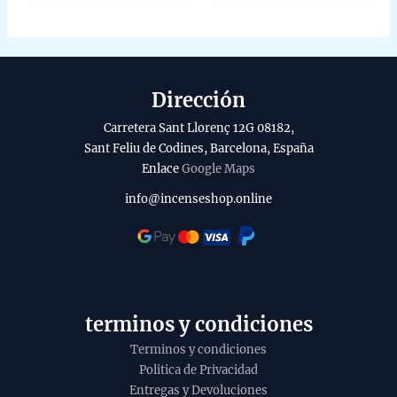
5
5
Dirección
Carretera Sant Llorenç 12G 08182,
Sant Feliu de Codines, Barcelona, España
Enlace
Google Maps
info@incenseshop.online
terminos y condiciones
Terminos y condiciones
Politica de Privacidad
Entregas y Devoluciones