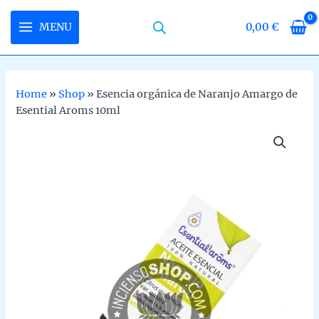
Skip
to
MENU
0,00
€
MAIN
content
MENU
Home
»
Shop
»
Esencia orgánica de Naranjo Amargo de
Esential Aroms 10ml
U
LE
U
LE
U
LE