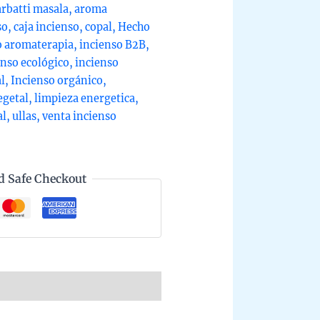
rbatti masala
,
aroma
so
,
caja incienso
,
copal
,
Hecho
o aromaterapia
,
incienso B2B
,
enso ecológico
,
incienso
l
,
Incienso orgánico
,
egetal
,
limpieza energetica
,
al
,
ullas
,
venta incienso
d Safe Checkout