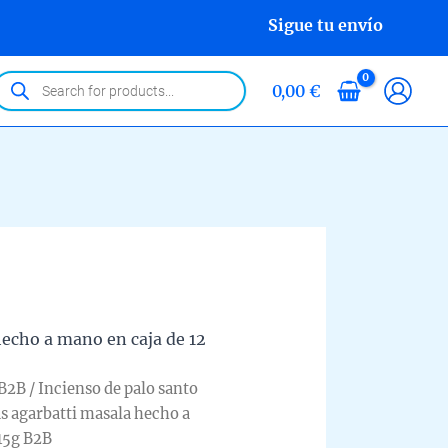
Sigue tu envío
roducts
0,00
€
earch
hecho a mano en caja de 12
 B2B
/ Incienso de palo santo
as agarbatti masala hecho a
 15g B2B