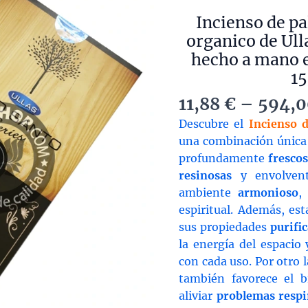
Incienso de pa
organico de Ull
hecho a mano e
15
11,88
€
–
594,
Descubre el
Incienso d
una combinación única
profundamente
frescos
resinosas
y envolvent
ambiente
armonioso
,
espiritual. Además, est
sus propiedades
purifi
la energía del espacio 
con cada uso. Por otro l
también favorece el b
aliviar
problemas respi