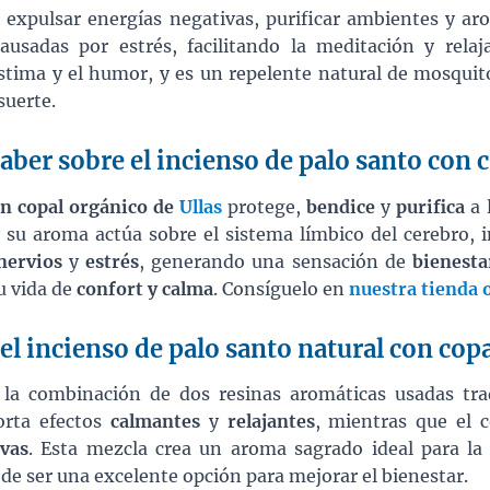
a expulsar energías negativas, purificar ambientes y aro
ausadas por estrés, facilitando la meditación y rela
estima y el humor, y es un repelente natural de mosqui
suerte.
ber sobre el incienso de palo santo con c
on copal orgánico de
Ullas
protege,
bendice
y
purifica
a 
y su aroma actúa sobre el sistema límbico del cerebro,
nervios
y
estrés
, generando una sensación de
bienesta
u vida de
confort y calma
. Consíguelo en
nuestra tienda 
el incienso de palo santo natural con copa
la combinación de dos resinas aromáticas usadas tra
orta efectos
calmantes
y
relajantes
, mientras que el 
ivas
. Esta mezcla crea un aroma sagrado ideal para l
de ser una excelente opción para mejorar el bienestar.