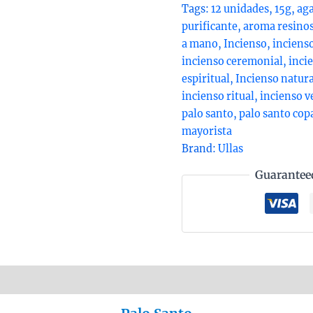
santo
Tags:
12 unidades
,
15g
,
aga
con
purificante
,
aroma resino
copal
a mano
,
Incienso
,
inciens
organico
incienso ceremonial
,
inci
de
espiritual
,
Incienso natura
Ullas
incienso ritual
,
incienso v
agarbatti
palo santo
,
palo santo cop
masala
mayorista
hecho
Brand:
Ullas
a
Guarantee
mano
en
caja
de
12
uds
nformation
Reviews (0)
de
15g