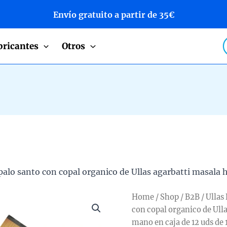
Envío gratuito a partir de 35€
P
bricantes
Otros
s
palo santo con copal organico de Ullas agarbatti masala 
Home
/
Shop
/
B2B
/
Ullas
con copal organico de Ull
mano en caja de 12 uds de