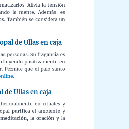
matizarlos. Alivia la tensión
jando la mente. Además, es
tos. También se considera un
opal de Ullas en caja
las personas. Su fragancia es
 influyendo positivamente en
r
. Permite que el palo santo
online
.
l de Ullas en caja
dicionalmente en rituales y
copal
purifica
el ambiente y
a
meditación
, la
oración
y la