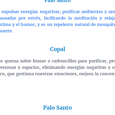
Palo Santo
B2B
quantity
a expulsar energías negativas, purificar ambientes y aro
ausadas por estrés, facilitando la meditación y rela
estima y el humor, y es un repelente natural de mosqui
suerte.
Copal
e quema sobre brasas o carboncillos para purificar, pr
ersonas y espacios, eliminando energías negativas y
ico, que gestiona nuestras emociones, mejora la concen
Palo Santo