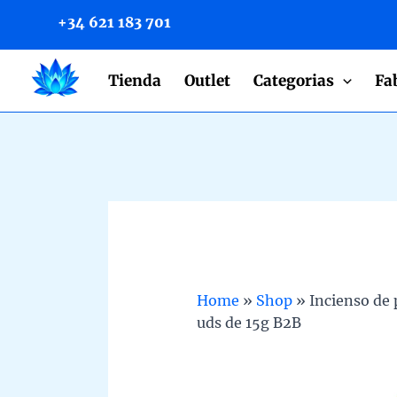
to
+34 621 183 701
content
Tienda
Outlet
Categorias
Fa
Home
»
Shop
»
Incienso de 
uds de 15g B2B