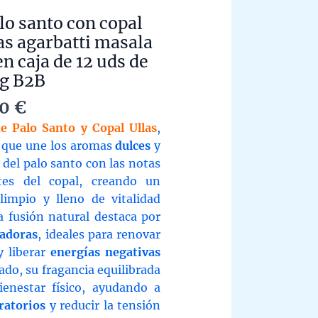
lo santo con copal
as agarbatti masala
n caja de 12 uds de
g B2B
Price
00
€
range:
e Palo Santo y Copal Ullas
,
11,88 €
 que une los aromas
dulces
y
through
del palo santo con las notas
594,00 €
es del copal, creando un
 limpio y lleno de vitalidad
a fusión natural destaca por
cadoras
, ideales para renovar
y liberar
energías negativas
ado, su fragancia equilibrada
ienestar físico, ayudando a
ratorios
y reducir la tensión