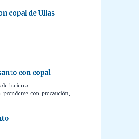
on copal de Ullas
 santo con copal
s
de incienso.
en prenderse con precaución,
nto