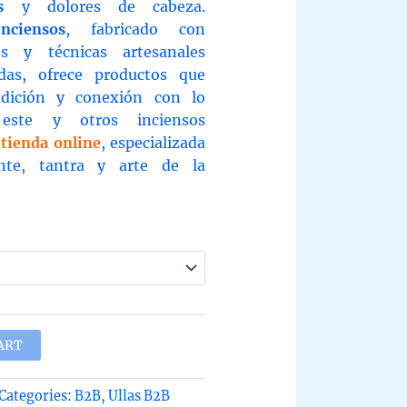
s
y dolores de cabeza.
nciensos
, fabricado con
os y técnicas artesanales
das, ofrece productos que
adición y conexión con lo
 este y otros inciensos
a
tienda online
, especializada
ente, tantra y arte de la
ART
Categories:
B2B
,
Ullas B2B