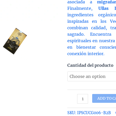
asociada a
migraña
Finalmente,
Ullas I
ingredientes orgánic
inspiradas en los Ve
combinan calidad, tr
sagrado. Encuentra
espirituales en nuestr
en bienestar consci
conexión interior.
Cantidad del producto
Incienso
ADD TO C
de
palo
SKU:
IPSCUCG006-B2B