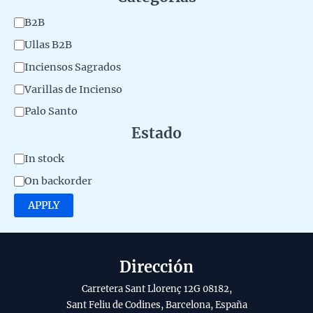
t
C
B2B
e
a
Ullas B2B
r
t
Inciensos Sagrados
i
e
Varillas de Incienso
a
g
Palo Santo
l
o
Estado
d
r
e
A
In stock
y
l
v
On backorder
p
a
APPLY
r
i
o
l
d
a
Dirección
u
b
Carretera Sant Llorenç 12G 08182,
c
i
Sant Feliu de Codines, Barcelona, España