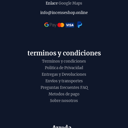
t
l
Enlace
Google Maps
o
i
info@incenseshop.online
t
y
terminos y condiciones
Terminos y condiciones
Politica de Privacidad
Entregas y Devoluciones
Envíos y transportes
Preguntas frecuentes FAQ
Metodos de pago
Sobre nosotros