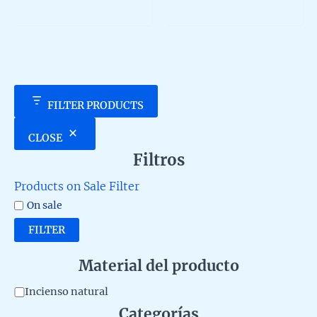
594,0
multip
5
out
of
variant
5
The
option
may
be
chosen
FILTER PRODUCTS
on
the
CLOSE
produc
Filtros
page
Products on Sale Filter
On sale
FILTER
Material del producto
M
Incienso natural
Categorías
a