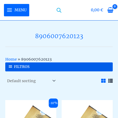
Skip
to
MENU
0,00
€
MAIN
content
MENU
8906007620123
U
LE
U
Home
»
8906007620123
LE
U
FILTROS
LE
-10%