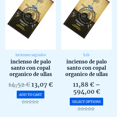
inciensos sagrados
b2b
incienso de palo
incienso de palo
santo con copal
santo con copal
organico de ullas
organico de ullas
agarbatti masala
agarbatti masala
Original
Current
14,52
€
13,07
€
11,88
€
–
hecho a mano en
hecho a mano en
price
price
Price
594,00
€
caja de 12 uds de
caja de 12 uds de
ADD TO CART
was:
is:
range
15g
15g b2b
This
SELECT OPTIONS
14,52 €.
13,07 €.
11,88
produc
Rated
0
throu
has
out
Rated
of
0