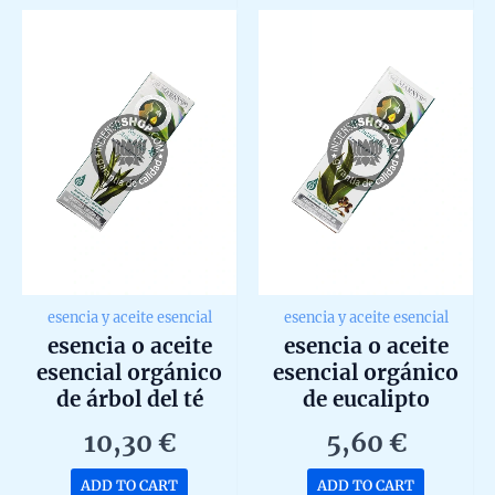
5
5
esencia y aceite esencial
esencia y aceite esencial
esencia o aceite
esencia o aceite
esencial orgánico
esencial orgánico
de árbol del té
de eucalipto
ecológico de
ecológico de
10,30
€
5,60
€
marnys 15ml
marnys 15ml
ADD TO CART
ADD TO CART