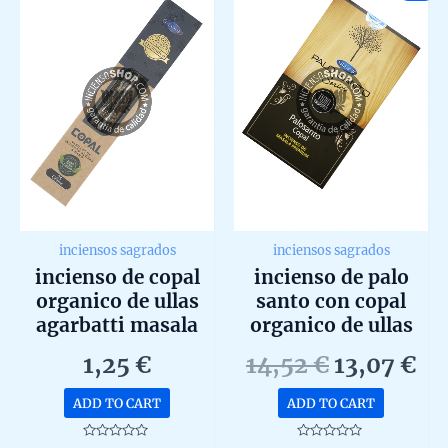
option
may
be
chosen
on
the
produc
page
inciensos sagrados
inciensos sagrados
incienso de copal
incienso de palo
organico de ullas
santo con copal
agarbatti masala
organico de ullas
hecho a mano
agarbatti masala
Original
Cu
1,25
€
14,52
€
13,07
€
unidad de 25g
hecho a mano en
price
pr
caja de 12 uds de
ADD TO CART
ADD TO CART
was:
is:
15g
14,52 €.
13