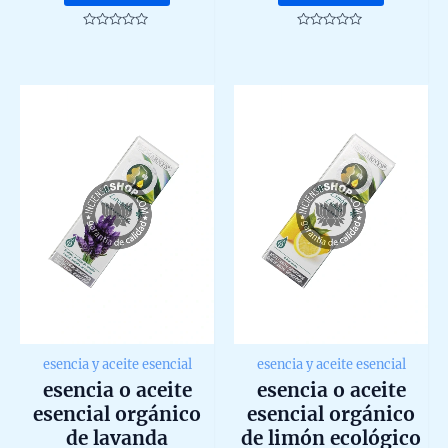
Rated
Rated
0
0
out
out
of
of
5
5
esencia y aceite esencial
esencia y aceite esencial
esencia o aceite
esencia o aceite
esencial orgánico
esencial orgánico
de lavanda
de limón ecológico