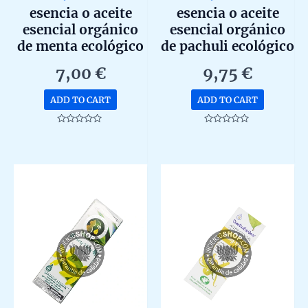
esencia o aceite
esencia o aceite
esencial orgánico
esencial orgánico
de menta ecológico
de pachuli ecológico
de marnys 15ml
de marnys 15ml
7,00
€
9,75
€
ADD TO CART
ADD TO CART
Rated
Rated
0
0
out
out
of
of
5
5