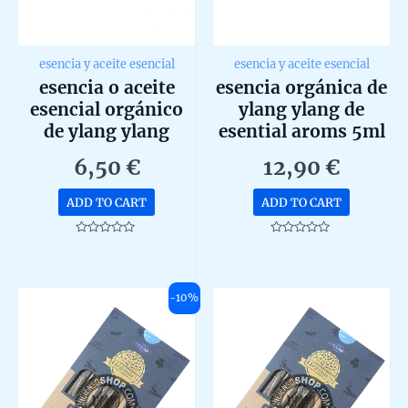
esencia y aceite esencial
esencia y aceite esencial
esencia o aceite
esencia orgánica de
esencial orgánico
ylang ylang de
de ylang ylang
esential aroms 5ml
ecológico de
6,50
€
12,90
€
marnys 15ml
ADD TO CART
ADD TO CART
Rated
Rated
0
0
out
out
of
of
5
5
-10%