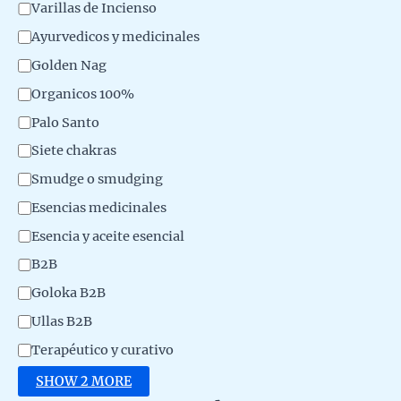
r
t
Varillas de Incienso
o
e
Ayurvedicos y medicinales
d
g
Golden Nag
u
o
Organicos 100%
c
r
Palo Santo
t
y
Siete chakras
o
Smudge o smudging
Esencias medicinales
Esencia y aceite esencial
B2B
Goloka B2B
Ullas B2B
Terapéutico y curativo
SHOW 2 MORE