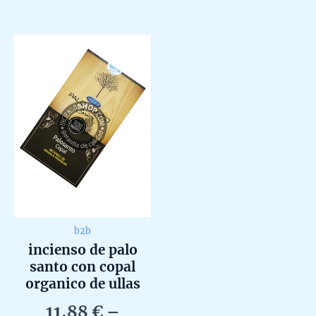
Rated
Rated
0
0
out
out
of
of
5
5
b2b
incienso de palo
santo con copal
organico de ullas
agarbatti masala
11,88
€
–