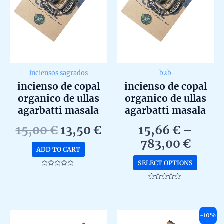
inciensos sagrados
b2b
incienso de copal
incienso de copal
organico de ullas
organico de ullas
agarbatti masala
agarbatti masala
hecho a mano en
hecho a mano en
Original
Current
15,00
€
13,50
€
15,66
€
–
caja de 12 uds de
caja de 12 uds de
price
price
Price
783,00
€
25g
25g b2b
ADD TO CART
was:
is:
range
This
SELECT OPTIONS
15,00 €.
13,50 €.
15,66
produc
Rated
0
throu
has
out
Rated
of
0
783,0
multip
5
out
of
variant
5
-10%
The