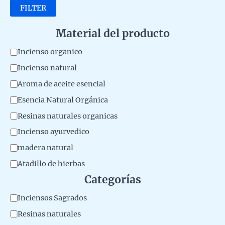
FILTER
Material del producto
M
Incienso organico
a
Incienso natural
t
Aroma de aceite esencial
e
Esencia Natural Orgánica
r
Resinas naturales organicas
i
Incienso ayurvedico
a
madera natural
l
Atadillo de hierbas
d
Categorías
e
l
C
Inciensos Sagrados
p
a
Resinas naturales