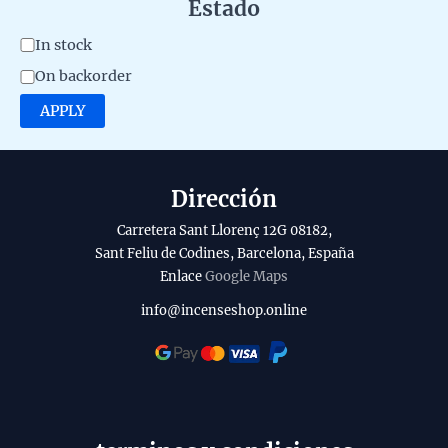
Estado
A
In stock
v
On backorder
a
APPLY
i
l
a
Dirección
b
Carretera Sant Llorenç 12G 08182,
i
Sant Feliu de Codines, Barcelona, España
l
Enlace
Google Maps
i
info@incenseshop.online
t
y