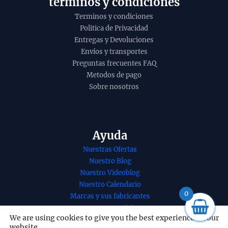
terminos y condiciones
Terminos y condiciones
Politica de Privacidad
Entregas y Devoluciones
Envíos y transportes
Preguntas frecuentes FAQ
Metodos de pago
Sobre nosotros
Ayuda
Nuestras Ofertas
Incienso tercer
Incienso
Nuestro Blog
chakra manipura
Nag Whit
Nuestro Videoblog
de Goloka hecho a
Vijayshr
Nuestro Calendario
mano en
Agarbatt
0
Marcas y sus fabricantes
Bangalore en caja
caja de 1
Nuestros Servicios
de 12 unidades de
15g B2B 
We are using cookies to give you the best experience on our
Nuestro contacto
website.