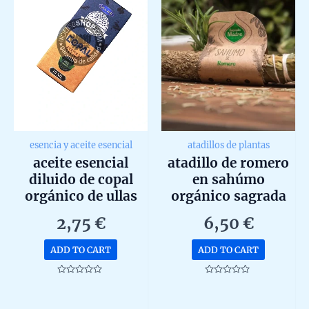
esencia y aceite esencial
atadillos de plantas
aceite esencial
atadillo de romero
diluido de copal
en sahúmo
orgánico de ullas
orgánico sagrada
10ml
madre 15g
2,75
€
6,50
€
ADD TO CART
ADD TO CART
Rated
Rated
0
0
out
out
of
of