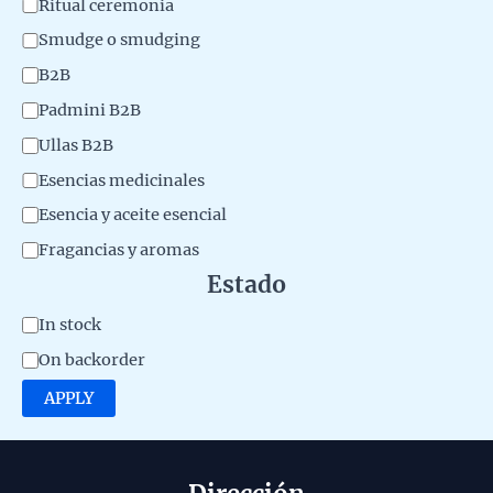
p
Ritual ceremonia
y
r
Smudge o smudging
o
B2B
d
Padmini B2B
u
Ullas B2B
c
Esencias medicinales
t
Esencia y aceite esencial
o
Fragancias y aromas
Estado
A
In stock
v
On backorder
a
APPLY
i
l
a