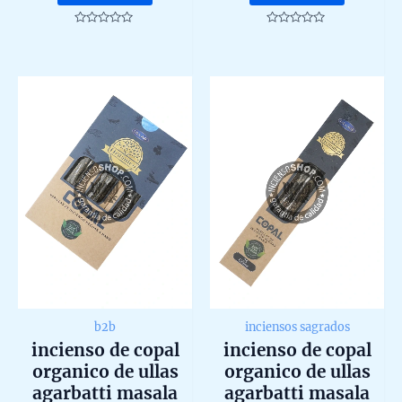
was:
is:
15,00 €.
13
Rated
Rated
0
0
out
out
of
of
5
5
b2b
inciensos sagrados
incienso de copal
incienso de copal
organico de ullas
organico de ullas
agarbatti masala
agarbatti masala