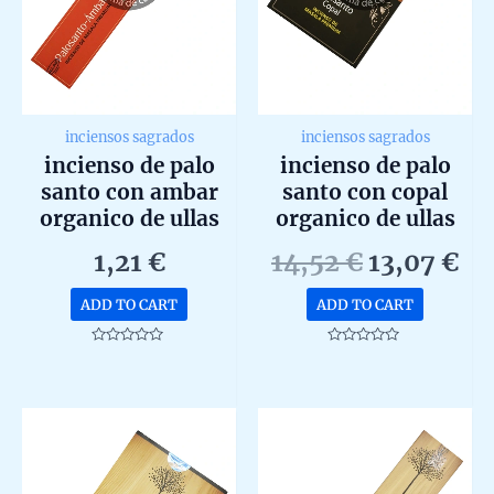
produc
page
inciensos sagrados
inciensos sagrados
incienso de palo
incienso de palo
santo con ambar
santo con copal
organico de ullas
organico de ullas
agarbatti masala
agarbatti masala
Original
Cu
1,21
€
14,52
€
13,07
€
hecho a mano
hecho a mano en
price
pr
unidad de 15g
caja de 12 uds de
ADD TO CART
ADD TO CART
was:
is:
15g
14,52 €.
13
Rated
Rated
0
0
out
out
of
of
5
5