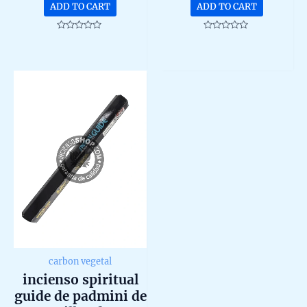
ADD TO CART
ADD TO CART
Rated
Rated
0
0
out
out
of
of
5
5
carbon vegetal
incienso spiritual
guide de padmini de