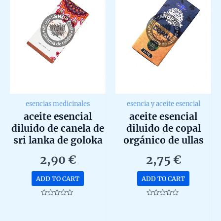
esencias medicinales
esencia y aceite esencial
aceite esencial
aceite esencial
diluido de canela de
diluido de copal
sri lanka de goloka
orgánico de ullas
10ml
10ml
2,90
€
2,75
€
ADD TO CART
ADD TO CART
Rated
Rated
0
0
out
out
of
of