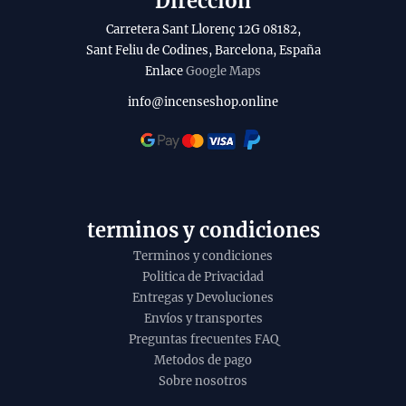
Dirección
b
Carretera Sant Llorenç 12G 08182,
i
Sant Feliu de Codines, Barcelona, España
l
Enlace
Google Maps
i
info@incenseshop.online
t
y
terminos y condiciones
Terminos y condiciones
Politica de Privacidad
Entregas y Devoluciones
Envíos y transportes
Preguntas frecuentes FAQ
Metodos de pago
Sobre nosotros