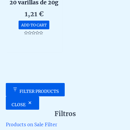
20 varillas de 20g
1,21
€
ADD TO CART
Rated
0
out
of
5
FILTER PRODUCTS
CLOSE
Filtros
Products on Sale Filter