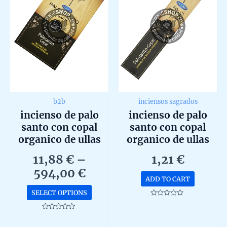
b2b
inciensos sagrados
incienso de palo
incienso de palo
santo con copal
santo con copal
organico de ullas
organico de ullas
agarbatti masala
agarbatti masala
11,88
€
–
1,21
€
hecho a mano en
hecho a mano
Price
594,00
€
caja de 12 uds de
unidad de 15g
ADD TO CART
range:
15g b2b
This
SELECT OPTIONS
11,88 €
product
Rated
0
through
has
out
Rated
of
0
multiple
5