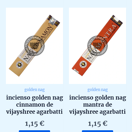
594,00 €
out
of
variants.
5
The
options
may
be
chosen
on
the
product
page
golden nag
golden nag
incienso golden nag
incienso golden nag
cinnamon de
mantra de
vijayshree agarbatti
vijayshree agarbatti
masala unidad de
masala unidad de
1,15
€
1,15
€
15g
15g