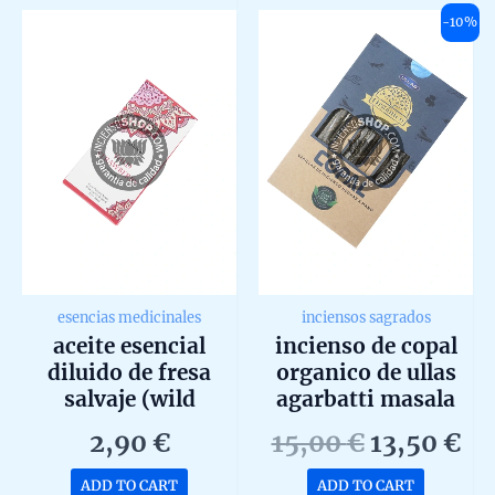
5
5
-10%
esencias medicinales
inciensos sagrados
aceite esencial
incienso de copal
diluido de fresa
organico de ullas
salvaje (wild
agarbatti masala
strawberry) de
hecho a mano en
Original
Cu
2,90
€
15,00
€
13,50
€
goloka 10ml
caja de 12 uds de
price
pr
25g
ADD TO CART
ADD TO CART