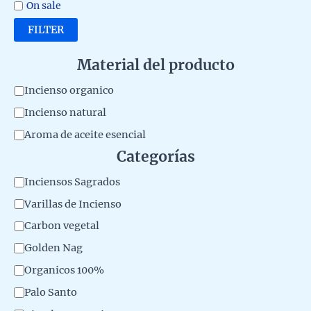
On sale
FILTER
Material del producto
M
Incienso organico
a
Incienso natural
t
Aroma de aceite esencial
e
Categorías
r
C
Inciensos Sagrados
i
a
Varillas de Incienso
a
t
Carbon vegetal
l
e
Golden Nag
d
g
Organicos 100%
e
o
l
Palo Santo
r