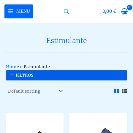
Skip
to
MENU
0,00
€
MAIN
content
MENU
Estimulante
U
LE
U
Home
»
Estimulante
LE
U
FILTROS
LE