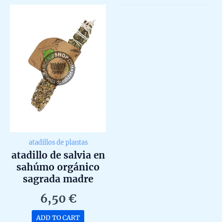
5
5
atadillos de plantas
atadillo de salvia en
sahúmo orgánico
sagrada madre
6,50
€
ADD TO CART