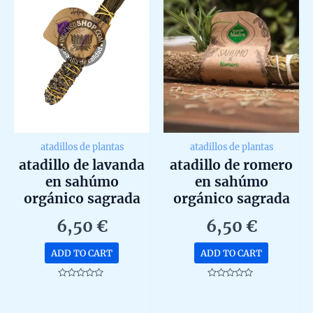
atadillos de plantas
atadillos de plantas
atadillo de lavanda
atadillo de romero
en sahúmo
en sahúmo
orgánico sagrada
orgánico sagrada
madre 15g
madre 15g
6,50
€
6,50
€
ADD TO CART
ADD TO CART
Rated
Rated
0
0
out
out
of
of