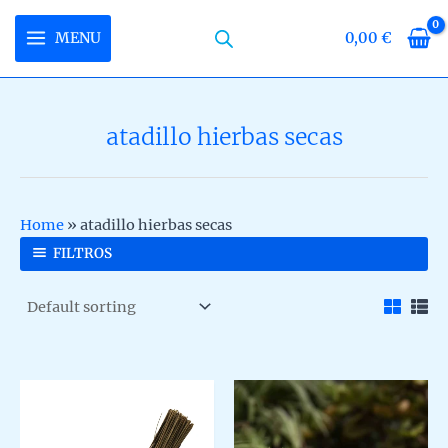
Skip
to
MENU
0,00
€
MAIN
content
MENU
atadillo hierbas secas
U
LE
U
Home
»
atadillo hierbas secas
LE
U
FILTROS
LE