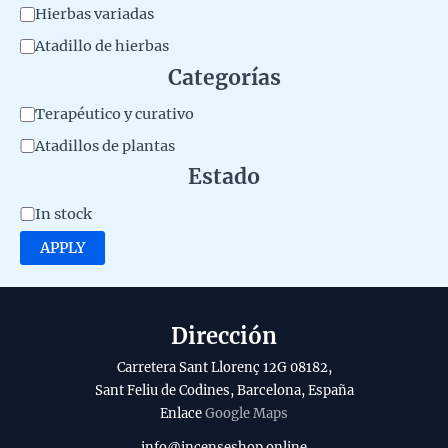
M
Hierbas variadas
a
Atadillo de hierbas
t
Categorías
e
C
Terapéutico y curativo
r
a
Atadillos de plantas
i
t
Estado
a
e
A
In stock
l
g
v
d
APPLY
o
a
e
r
i
l
y
l
Dirección
p
a
r
Carretera Sant Llorenç 12G 08182,
b
o
Sant Feliu de Codines, Barcelona, España
Enlace
Google Maps
i
d
l
info@incenseshop.online