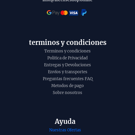
u
i
c
t
t
y
o
terminos y condiciones
Terminos y condiciones
Politica de Privacidad
Entregas y Devoluciones
Envíos y transportes
Preguntas frecuentes FAQ
Metodos de pago
Sobre nosotros
Ayuda
Nuestras Ofertas