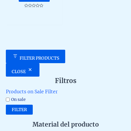
Rated
0
out
of
5
FILTER PRODUCTS
CLOSE
Filtros
Products on Sale Filter
On sale
FILTER
Material del producto