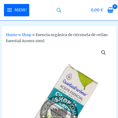
Skip
to
MENU
0,00
€
MAIN
content
MENU
Home
»
Shop
»
Esencia orgánica de citronela de ceilan
Esential Aroms 10ml
U
LE
U
LE
U
LE