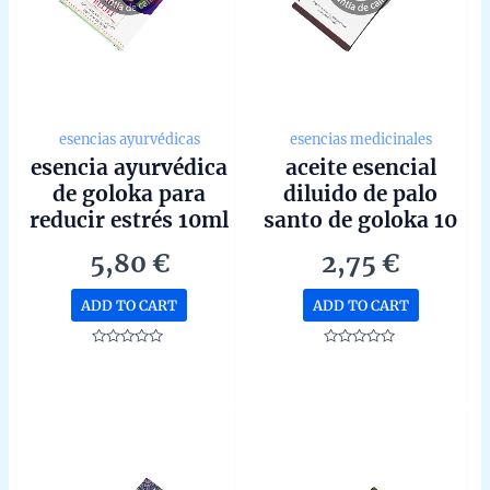
esencias ayurvédicas
esencias medicinales
esencia ayurvédica
aceite esencial
de goloka para
diluido de palo
reducir estrés 10ml
santo de goloka 10
ml
5,80
€
2,75
€
ADD TO CART
ADD TO CART
Rated
Rated
0
0
out
out
of
of
5
5