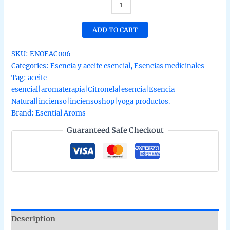
Esencia
orgánica
de
ADD TO CART
citronela
de
SKU:
ENOEAC006
ceilan
Categories:
Esencia y aceite esencial
,
Esencias medicinales
Esential
Tag:
aceite
Aroms
esencial|aromaterapia|Citronela|esencia|Esencia
10ml
Natural|incienso|inciensoshop|yoga productos.
quantity
Brand:
Esential Aroms
Guaranteed Safe Checkout
Description