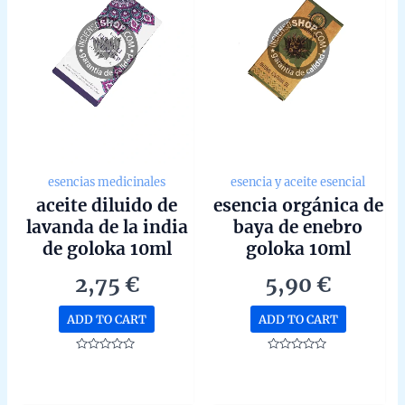
esencias medicinales
esencia y aceite esencial
aceite diluido de
esencia orgánica de
lavanda de la india
baya de enebro
de goloka 10ml
goloka 10ml
2,75
€
5,90
€
ADD TO CART
ADD TO CART
Rated
Rated
0
0
out
out
of
of
5
5