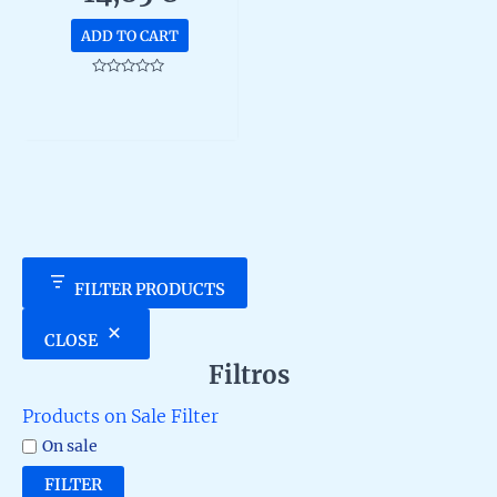
meditación
ADD TO CART
Rated
0
out
of
5
FILTER PRODUCTS
CLOSE
Filtros
Products on Sale Filter
On sale
FILTER