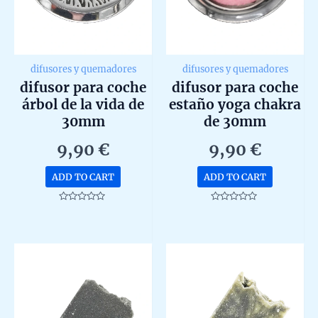
difusores y quemadores
difusores y quemadores
difusor para coche
difusor para coche
árbol de la vida de
estaño yoga chakra
30mm
de 30mm
9,90
€
9,90
€
ADD TO CART
ADD TO CART
Rated
Rated
0
0
out
out
of
of
5
5