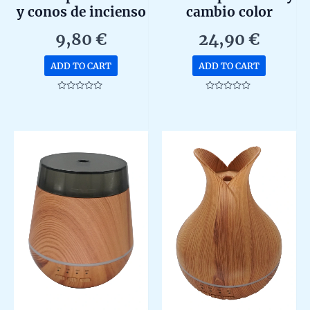
y conos de incienso
cambio color
9,80
€
24,90
€
ADD TO CART
ADD TO CART
Rated
Rated
0
0
out
out
of
of
5
5