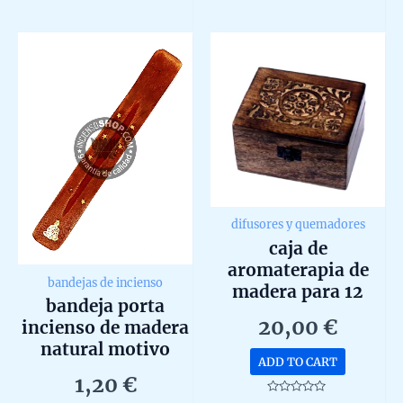
739,9
multip
5
out
of
variant
5
The
option
may
be
chosen
on
the
produc
page
difusores y quemadores
caja de
aromaterapia de
bandejas de incienso
madera para 12
bandeja porta
unidades
20,00
€
incienso de madera
natural motivo
ADD TO CART
espiritual
1,20
€
Rated