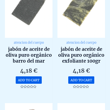
atencion del cuerpo
atencion del cuerpo
jabón de aceite de
jabón de aceite de
oliva puro orgánico
oliva puro orgánico
barro del mar
exfoliante 100gr
muerto 100gr
4,18
€
4,18
€
ADD TO CART
ADD TO CART
Rated
Rated
0
0
out
out
of
of
5
5