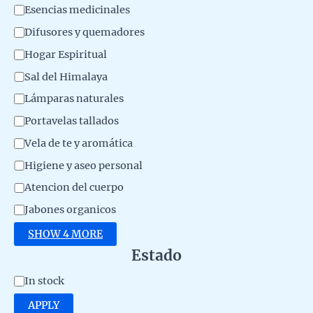
o
Esencias medicinales
r
d
Difusores y quemadores
y
u
Hogar Espiritual
c
Sal del Himalaya
t
Lámparas naturales
o
Portavelas tallados
Vela de te y aromática
Higiene y aseo personal
Atencion del cuerpo
Jabones organicos
SHOW 4 MORE
Estado
A
In stock
v
APPLY