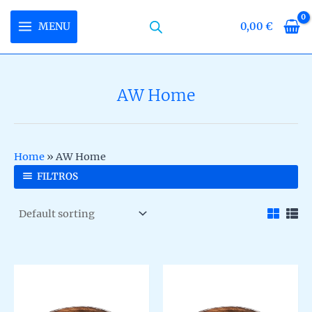
Skip
to
MENU
0,00
€
MAIN
content
MENU
AW Home
U
LE
U
Home
»
AW Home
LE
U
FILTROS
LE