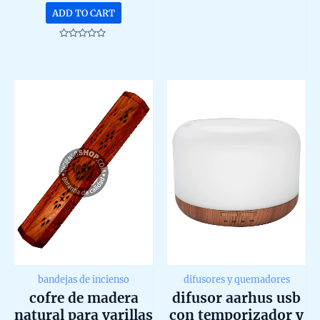
0
ADD TO CART
out
of
5
Rated
0
out
of
5
bandejas de incienso
difusores y quemadores
cofre de madera
difusor aarhus usb
natural para varillas
con temporizador y