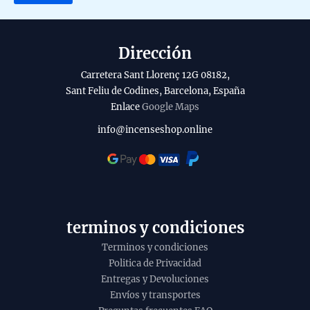
a
i
l
Dirección
a
Carretera Sant Llorenç 12G 08182,
b
Sant Feliu de Codines, Barcelona, España
Enlace
Google Maps
i
l
info@incenseshop.online
i
t
y
terminos y condiciones
Terminos y condiciones
Politica de Privacidad
Entregas y Devoluciones
Envíos y transportes