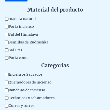
Material del producto
M
madera natural
a
Porta incienso
t
Sal del Himalaya
e
Semillas de Rudrashka
r
Sal Gris
i
Porta conos
a
Categorías
l
C
Inciensos Sagrados
d
a
Quemadores de incienso
e
t
l
Bandejas de incienso
e
p
Cerámicos y sahumadores
g
r
Cofres y torres
o