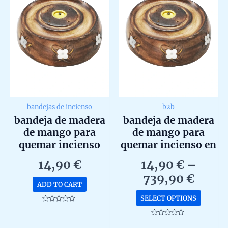
bandejas de incienso
b2b
bandeja de madera
bandeja de madera
de mango para
de mango para
quemar incienso
quemar incienso en
caja de 2ud b2b
14,90
€
14,90
€
–
Price
739,90
€
ADD TO CART
range
This
SELECT OPTIONS
14,90
produc
Rated
0
throu
has
out
Rated
of
0