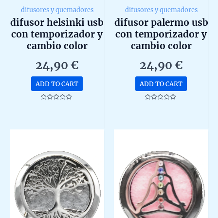
difusores y quemadores
difusores y quemadores
difusor helsinki usb
difusor palermo usb
con temporizador y
con temporizador y
cambio color
cambio color
24,90
€
24,90
€
ADD TO CART
ADD TO CART
Rated
Rated
0
0
out
out
of
of
5
5