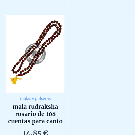
Rated
Rated
0
0
out
out
of
of
5
5
malas y pulseras
mala rudraksha
rosario de 108
cuentas para canto
de mantras y
14,85
€