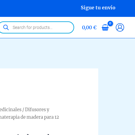
Sigue tu envío
roducts
0,00
€
earch
edicinales
/
Difusores y
materapia de madera para 12