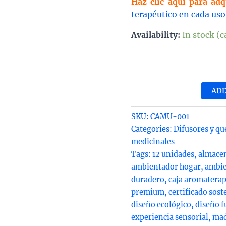
Haz clic aquí para adq
terapéutico en cada uso
Availability:
In stock (
Caj
de
aro
ADD
de
mad
SKU:
CAMU-001
par
Categories:
Difusores y q
12
medicinales
uni
Tags:
12 unidades
,
almace
qua
ambientador hogar
,
ambie
duradero
,
caja aromaterap
premium
,
certificado sost
diseño ecológico
,
diseño f
experiencia sensorial
,
mad