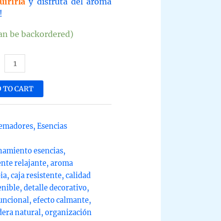
uirirla
y disfruta del aroma
!
can be backordered)
a
materapia
 TO CART
era
a
uemadores
,
Esencias
dades
namiento esencias
,
ntity
nte relajante
,
aroma
ia
,
caja resistente
,
calidad
enible
,
detalle decorativo
,
uncional
,
efecto calmante
,
era natural
,
organización