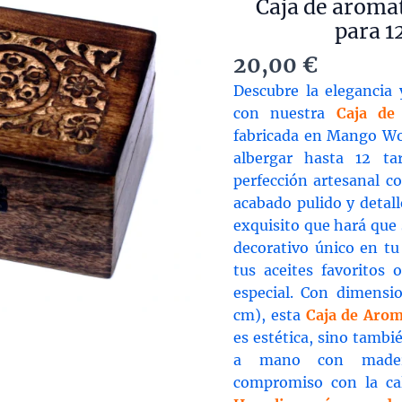
Caja de aroma
para 1
20,00
€
Descubre la elegancia 
con nuestra
Caja de
fabricada en Mango Woo
albergar hasta 12 ta
perfección artesanal co
acabado pulido y detal
exquisito que hará que
decorativo único en tu
tus aceites favoritos
especial. Con dimensi
cm), esta
Caja de Arom
es estética, sino tambi
a mano con madera 
compromiso con la ca