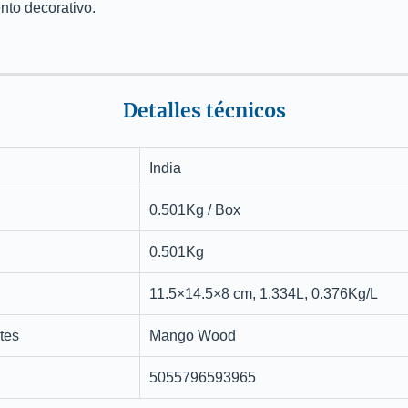
to decorativo.
Detalles técnicos
India
0.501Kg / Box
0.501Kg
11.5×14.5×8 cm, 1.334L, 0.376Kg/L
tes
Mango Wood
5055796593965