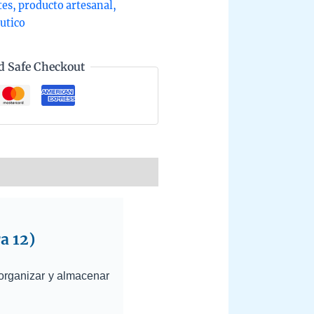
tes
,
producto artesanal
,
utico
d Safe Checkout
a 12)
organizar y almacenar