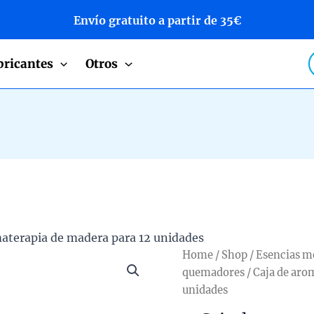
Envío gratuito a partir de 35€
P
bricantes
Otros
s
materapia de madera para 12 unidades
Home
/
Shop
/
Esencias m
quemadores
/ Caja de aro
unidades