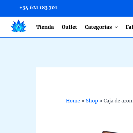
to
+34 621 183 701
content
Tienda
Outlet
Categorias
Fa
Home
»
Shop
»
Caja de aro