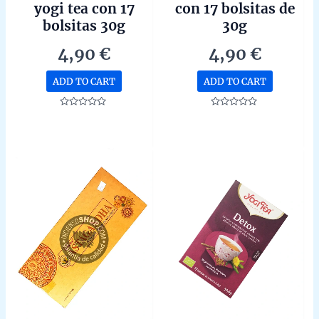
yogi tea con 17
con 17 bolsitas de
bolsitas 30g
30g
4,90
€
4,90
€
ADD TO CART
ADD TO CART
Rated
Rated
0
0
out
out
of
of
5
5