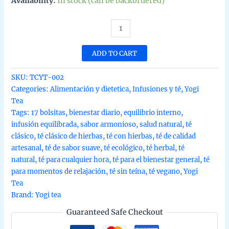
Availability:
In stock (can be backordered)
Té
clásico
de
ADD TO CART
Yogi
Tea
SKU:
TCYT-002
con
Categories:
Alimentación y dietetica
,
Infusiones y té
,
Yogi
17
Tea
bolsitas
Tags:
17 bolsitas
,
bienestar diario
,
equilibrio interno
,
de
infusión equilibrada
,
sabor armonioso
,
salud natural
,
té
30g
clásico
,
té clásico de hierbas
,
té con hierbas
,
té de calidad
quantity
artesanal
,
té de sabor suave
,
té ecológico
,
té herbal
,
té
natural
,
té para cualquier hora
,
té para el bienestar general
,
té
para momentos de relajación
,
té sin teína
,
té vegano
,
Yogi
Tea
Brand:
Yogi tea
Guaranteed Safe Checkout