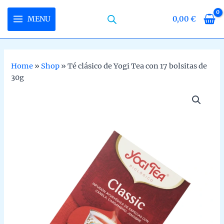
Skip
to
MENU
0,00
€
MAIN
content
MENU
Home
»
Shop
»
Té clásico de Yogi Tea con 17 bolsitas de
30g
U
LE
U
LE
U
LE