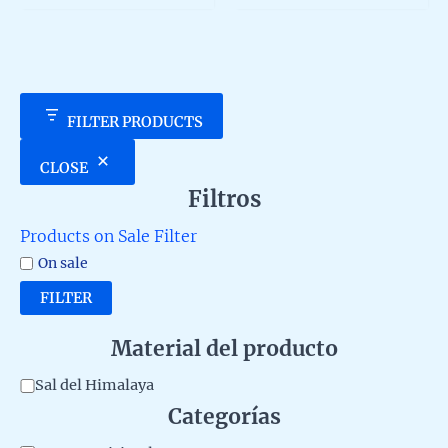
5
5
FILTER PRODUCTS
CLOSE
Filtros
Products on Sale Filter
On sale
FILTER
Material del producto
M
Sal del Himalaya
Categorías
a
t