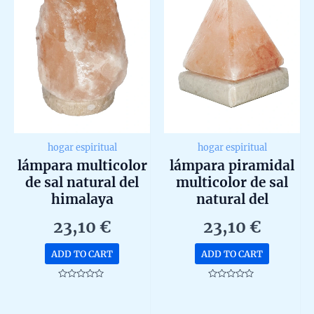
hogar espiritual
hogar espiritual
lámpara multicolor
lámpara piramidal
de sal natural del
multicolor de sal
himalaya
natural del
himalaya
23,10
€
23,10
€
ADD TO CART
ADD TO CART
Rated
Rated
0
0
out
out
of
of