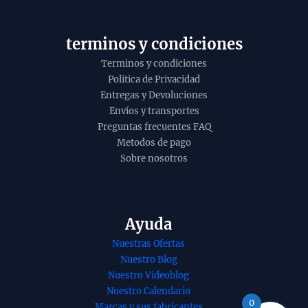
y
o
terminos y condiciones
Terminos y condiciones
Politica de Privacidad
Entregas y Devoluciones
Envíos y transportes
Preguntas frecuentes FAQ
Metodos de pago
Sobre nosotros
Ayuda
Nuestras Ofertas
nso Amber
Incienso de
Nuestro Blog
Golden Nag
sandalo etnico de
Nuestro Videoblog
jayshree
Banjara organico
Nuestro Calendario
ico Agarbati
agarbatti masala
0
Marcas y sus fabricantes