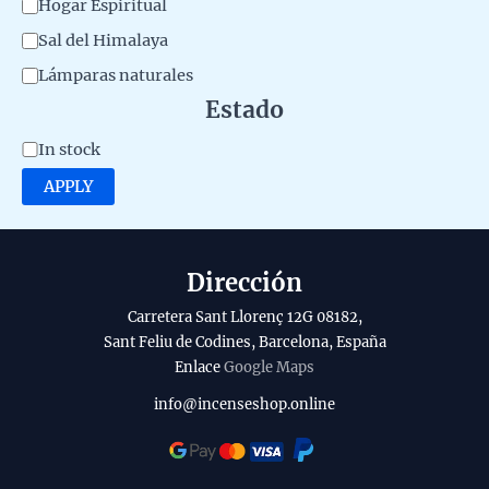
C
Hogar Espiritual
e
a
Sal del Himalaya
r
t
Lámparas naturales
i
e
Estado
a
g
A
In stock
l
o
v
d
APPLY
r
a
e
y
i
l
l
Dirección
p
a
r
Carretera Sant Llorenç 12G 08182,
b
o
Sant Feliu de Codines, Barcelona, España
Enlace
Google Maps
i
d
l
info@incenseshop.online
u
i
c
t
t