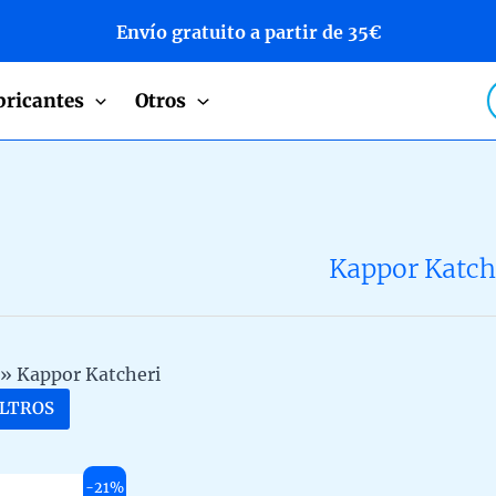
Envío gratuito a partir de 35€
P
bricantes
Otros
s
Kappor Katch
»
Kappor Katcheri
ILTROS
-21%