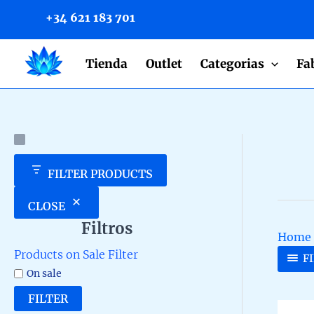
to
+34 621 183 701
content
Tienda
Outlet
Categorias
Fa
FILTER PRODUCTS
CLOSE
Filtros
Home
Products on Sale Filter
F
On sale
FILTER