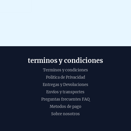
ut
f
terminos y condiciones
Terminos y condiciones
Incie
Politica de Privacidad
Micha
Entregas y Devoluciones
Serie
Envíos y transportes
organ
Preguntas frecuentes FAQ
Masal
Metodos de pago
15g
Sobre nosotros
1,20