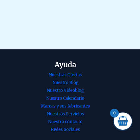
Ayuda
Nuestras Ofertas
nso Archangel
Incienso shatavari
Nuestro Blog
el Divine
de Goloka
Nuestro Videoblog
s de Goloka
ayurvedico y
Nuestro Calendario
ico Agarbatti
medicinal
Marcas y sus fabricantes
a unidad de
agarbatti masala
0
Nuestros Servicios
en caja de 6
Nuestro contacto
unidades de 15g
€
Redes Sociales
+
ADD
B2B - 5 UD