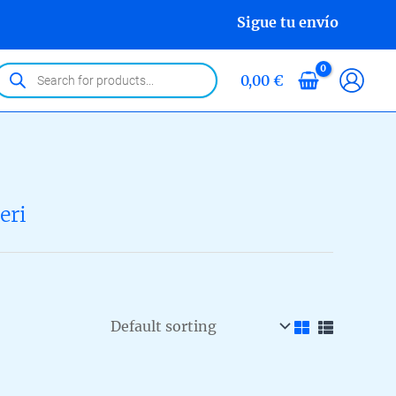
Sigue tu envío
roducts
0,00
€
earch
eri