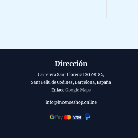
r
0
o
a
o
o
5
b
d
i
u
l
c
i
t
t
o
Dirección
y
Carretera Sant Llorenç 12G 08182,
Sant Feliu de Codines, Barcelona, España
Enlace
Google Maps
info@incenseshop.online