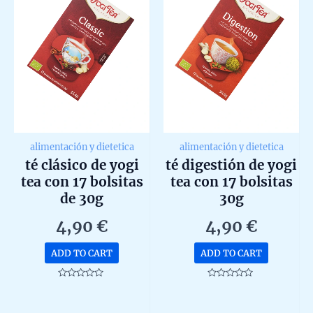
alimentación y dietetica
alimentación y dietetica
té clásico de yogi
té digestión de yogi
tea con 17 bolsitas
tea con 17 bolsitas
de 30g
30g
4,90
€
4,90
€
ADD TO CART
ADD TO CART
Rated
Rated
0
0
out
out
of
of