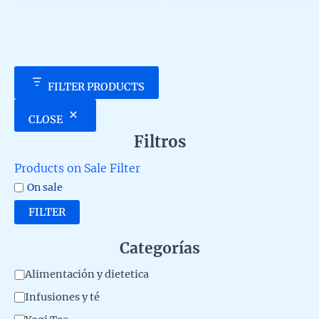
5
5
FILTER PRODUCTS
CLOSE
Filtros
Products on Sale Filter
On sale
FILTER
Categorías
C
Alimentación y dietetica
a
Infusiones y té
t