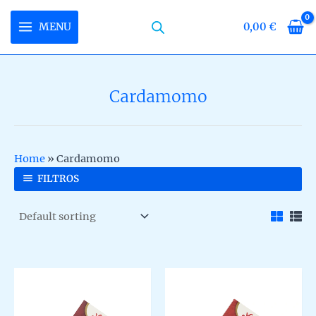
Skip
to
MENU
0,00
€
MAIN
content
MENU
Cardamomo
U
LE
U
Home
»
Cardamomo
LE
U
FILTROS
LE