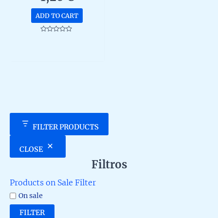
unidad de 15g
ADD TO CART
Rated
0
out
of
5
FILTER PRODUCTS
CLOSE
Filtros
Products on Sale Filter
On sale
FILTER