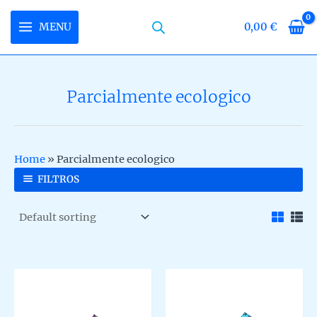
Skip
to
MENU
0,00
€
MAIN
content
MENU
Parcialmente ecologico
U
LE
U
Home
»
Parcialmente ecologico
LE
U
FILTROS
LE