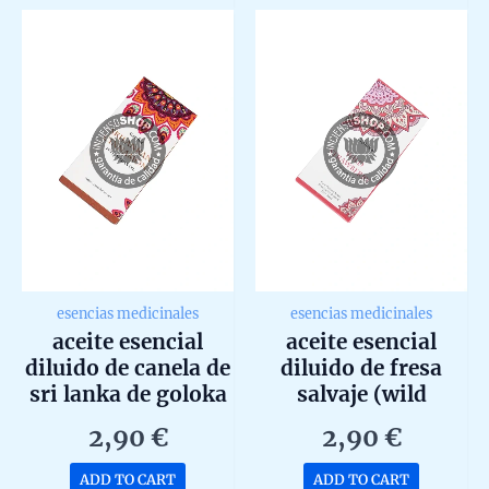
5
5
esencias medicinales
esencias medicinales
aceite esencial
aceite esencial
diluido de canela de
diluido de fresa
sri lanka de goloka
salvaje (wild
10ml
strawberry) de
2,90
€
2,90
€
goloka 10ml
ADD TO CART
ADD TO CART