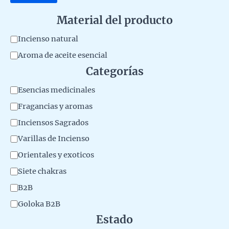
Material del producto
M
Incienso natural
a
Aroma de aceite esencial
t
Categorías
e
C
Esencias medicinales
r
a
Fragancias y aromas
i
t
Inciensos Sagrados
a
e
Varillas de Incienso
l
g
Orientales y exoticos
d
o
Siete chakras
e
r
l
B2B
y
p
Goloka B2B
r
Estado