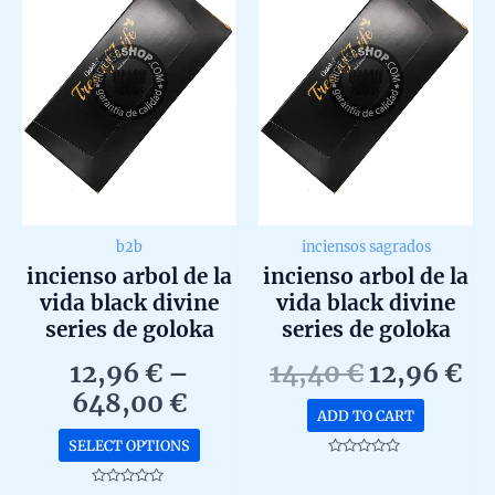
b2b
inciensos sagrados
incienso arbol de la
incienso arbol de la
vida black divine
vida black divine
series de goloka
series de goloka
agarbatti masala en
agarbatti masala en
Original
Cu
12,96
€
–
14,40
€
12,96
€
caja de 12 unidades
caja de 12 unidades
Price
price
pr
648,00
€
b2b
de 15g
ADD TO CART
range:
was:
is:
This
SELECT OPTIONS
12,96 €
14,40 €.
12
product
Rated
0
through
has
out