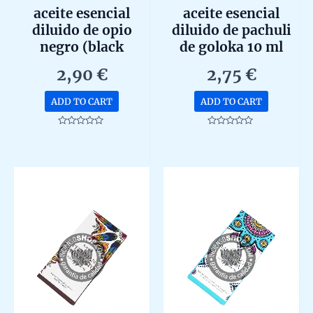
aceite esencial
aceite esencial
diluido de opio
diluido de pachuli
negro (black
de goloka 10 ml
opium) de goloka
2,90
€
2,75
€
10ml
ADD TO CART
ADD TO CART
Rated
Rated
0
0
out
out
of
of
5
5