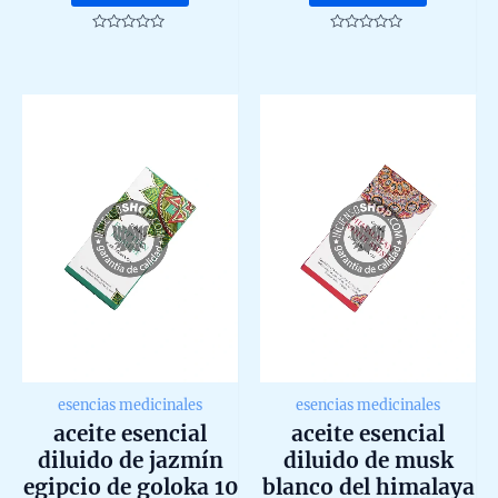
Rated
Rated
0
0
out
out
of
of
5
5
esencias medicinales
esencias medicinales
aceite esencial
aceite esencial
diluido de jazmín
diluido de musk
egipcio de goloka 10
blanco del himalaya