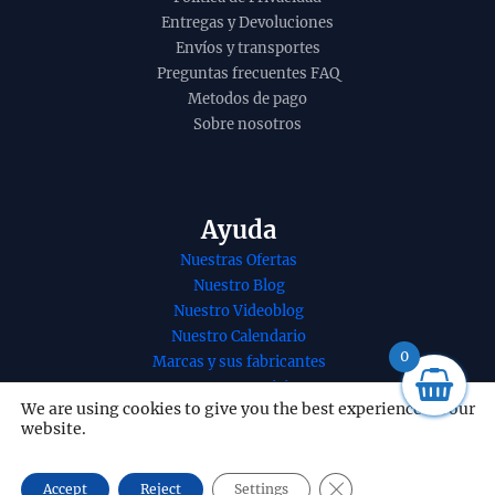
Entregas y Devoluciones
Envíos y transportes
Preguntas frecuentes FAQ
Metodos de pago
Sobre nosotros
Ayuda
Nuestras Ofertas
Nuestro Blog
Nuestro Videoblog
Incienso natural
Resina
Nuestro Calendario
yatra de parimal
de mir
0
Marcas y sus fabricantes
agarbatti masala
organic
Nuestros Servicios
hecho a mano en
12 uni
We are using cookies to give you the best experience on our
Nuestro contacto
website.
caja 12 uds de 15g
B2B - 
Redes Sociales
19,60
€
187,20
+
ADD
CLOSE GDPR COOKI
Accept
Reject
Settings