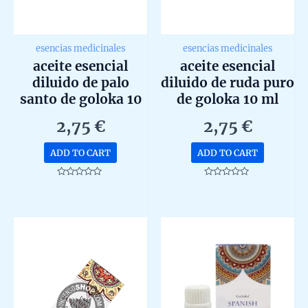
esencias medicinales
esencias medicinales
aceite esencial
aceite esencial
diluido de palo
diluido de ruda puro
santo de goloka 10
de goloka 10 ml
ml
2,75
€
2,75
€
ADD TO CART
ADD TO CART
Rated
Rated
0
0
out
out
of
of
5
5