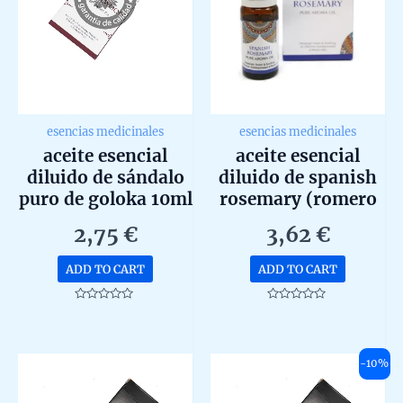
esencias medicinales
esencias medicinales
aceite esencial
aceite esencial
diluido de sándalo
diluido de spanish
puro de goloka 10ml
rosemary (romero
español) de goloka
2,75
€
3,62
€
10ml
ADD TO CART
ADD TO CART
Rated
Rated
0
0
out
out
of
of
5
5
-10%