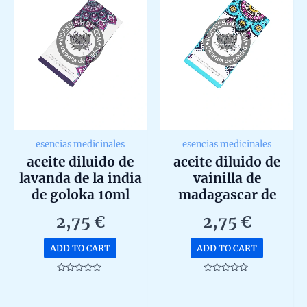
esencias medicinales
esencias medicinales
aceite diluido de
aceite diluido de
lavanda de la india
vainilla de
de goloka 10ml
madagascar de
goloka 10ml
2,75
€
2,75
€
ADD TO CART
ADD TO CART
Rated
Rated
0
0
out
out
of
of