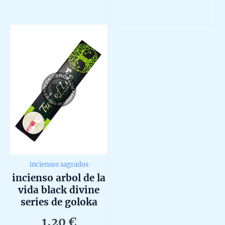
Rated
of
0
648,00 €
multiple
5
out
of
variants.
5
The
options
may
be
chosen
on
the
product
page
inciensos sagrados
incienso arbol de la
vida black divine
series de goloka
agarbatti masala
1,20
€