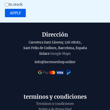
o
A
In stock
d
v
APPLY
u
a
c
i
t
l
Dirección
o
a
Carretera Sant Llorenç 12G 08182,
b
Sant Feliu de Codines, Barcelona, España
Enlace
Google Maps
i
l
info@incenseshop.online
i
t
y
terminos y condiciones
Terminos y condiciones
Politica de Privacidad