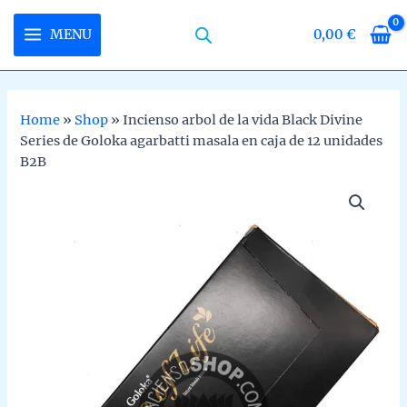
Skip
to
MENU
0,00
€
MAIN
content
MENU
Home
»
Shop
»
Incienso arbol de la vida Black Divine
Series de Goloka agarbatti masala en caja de 12 unidades
U
B2B
LE
U
LE
U
LE