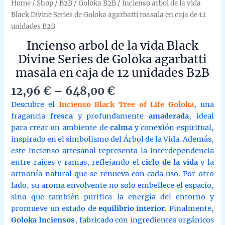
Home
/
Shop
/
B2B
/
Goloka B2B
/ Incienso arbol de la vida
Black Divine Series de Goloka agarbatti masala en caja de 12
unidades B2B
Incienso arbol de la vida Black
Divine Series de Goloka agarbatti
masala en caja de 12 unidades B2B
Price
12,96
€
–
648,00
€
range:
Descubre el
Incienso Black Tree of Life Goloka
, una
12,96 €
fragancia
fresca
y profundamente
amaderada
, ideal
through
para crear un ambiente de
calma
y conexión espiritual,
648,00 €
inspirado en el simbolismo del Árbol de la Vida. Además,
este incienso artesanal representa la interdependencia
entre raíces y ramas, reflejando el
ciclo de la vida
y la
armonía natural que se renueva con cada uso. Por otro
lado, su aroma envolvente no solo embellece el espacio,
sino que también purifica la energía del entorno y
promueve un estado de
equilibrio interior
. Finalmente,
Goloka Inciensos
, fabricado con ingredientes orgánicos