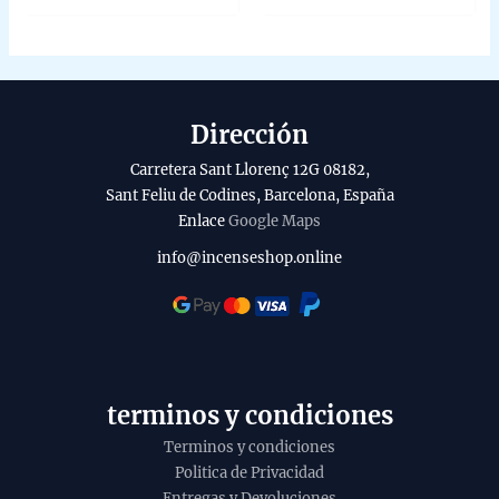
of
variants.
5
The
options
may
be
Dirección
chosen
on
Carretera Sant Llorenç 12G 08182,
the
Sant Feliu de Codines, Barcelona, España
product
Enlace
Google Maps
page
info@incenseshop.online
terminos y condiciones
Terminos y condiciones
Politica de Privacidad
Entregas y Devoluciones