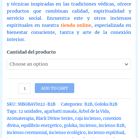
y técnicas inspiradas en las tradiciones védicas, ofrece
productos que combinan calidad, espiritualidad y
servicio social. Encuentra este y otros inciensos
espirituales en nuestra
tienda online
, especializada en
bienestar consciente, tantra y arte de la conexión
interior.
Cantidad del producto
Incienso
ADD TO CART
arbol
de
SKU:
MBGBAVI022-B2B
Categories:
B2B
,
Goloka B2B
la
Tags:
12 unidades
,
agarbatti masala
,
Árbol de la Vida
,
vida
Aromaterapia
,
Black Divine Series
,
caja incienso
,
conexion
Black
divina
,
equilibrio energetico
,
goloka
,
Incienso
,
incienso B2B
,
Divine
incienso ceremonial
,
incienso ecológico
,
incienso espiritual
,
Series