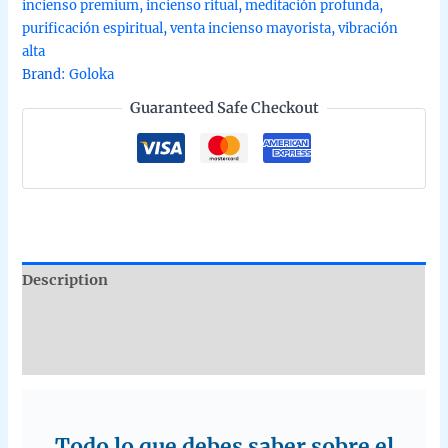
incienso premium
,
incienso ritual
,
meditación profunda
,
de
purificación espiritual
,
venta incienso mayorista
,
vibración
Goloka
alta
agarbatti
Brand:
Goloka
masala
Guaranteed Safe Checkout
en
caja
de
12
unidades
B2B
quantity
Description
Additional information
Reviews (0)
Todo lo que debes saber sobre el