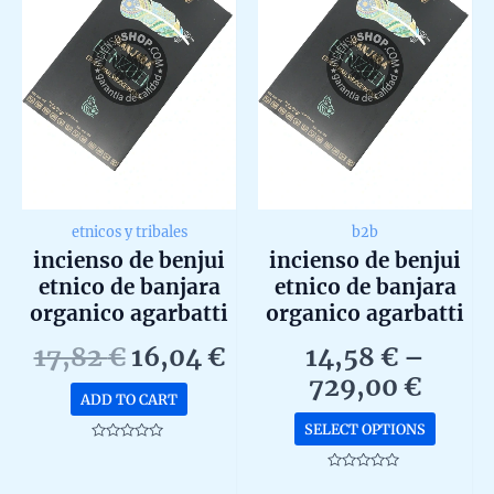
etnicos y tribales
b2b
incienso de benjui
incienso de benjui
etnico de banjara
etnico de banjara
organico agarbatti
organico agarbatti
masala hecho en
masala hecho en
Original
Current
17,82
€
16,04
€
14,58
€
–
caja de 12 unidades
caja de 12
price
price
Price
729,00
€
de 15g
unidadesb2b
ADD TO CART
was:
is:
range
This
SELECT OPTIONS
17,82 €.
16,04 €.
14,58
produc
Rated
0
throu
has
out
Rated
of
0