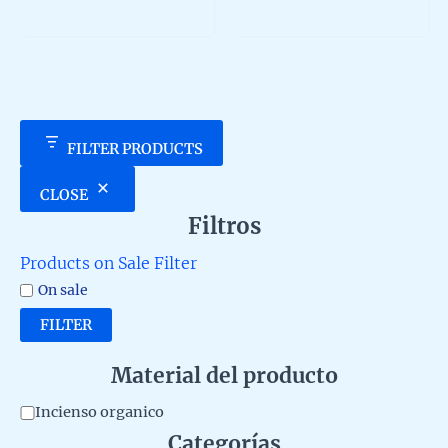
729,0
multip
5
out
of
variant
5
The
option
may
be
chosen
FILTER PRODUCTS
on
the
CLOSE
produc
Filtros
page
Products on Sale Filter
On sale
FILTER
Material del producto
M
Incienso organico
Categorías
a