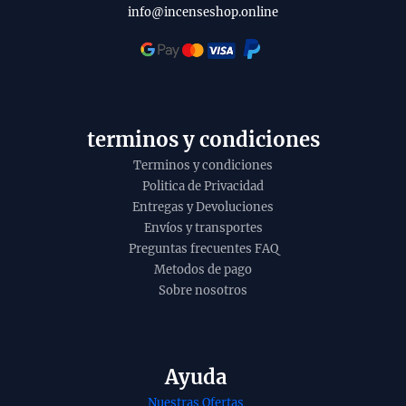
t
l
info@incenseshop.online
o
i
t
y
terminos y condiciones
Terminos y condiciones
Politica de Privacidad
Entregas y Devoluciones
Envíos y transportes
Preguntas frecuentes FAQ
Metodos de pago
Sobre nosotros
Ayuda
enso organico
Incienso organico
Nuestras Ofertas