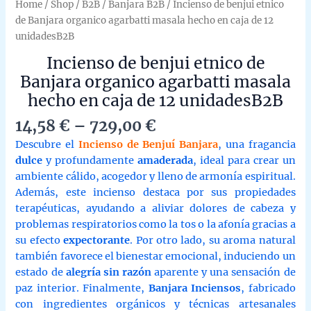
Home
/
Shop
/
B2B
/
Banjara B2B
/ Incienso de benjui etnico
de Banjara organico agarbatti masala hecho en caja de 12
unidadesB2B
Incienso de benjui etnico de
Banjara organico agarbatti masala
hecho en caja de 12 unidadesB2B
Price
14,58
€
–
729,00
€
range:
Descubre el
Incienso de Benjuí Banjara
, una fragancia
14,58 €
dulce
y profundamente
amaderada
, ideal para crear un
through
ambiente cálido, acogedor y lleno de armonía espiritual.
729,00 €
Además, este incienso destaca por sus propiedades
terapéuticas, ayudando a aliviar dolores de cabeza y
problemas respiratorios como la tos o la afonía gracias a
su efecto
expectorante
. Por otro lado, su aroma natural
también favorece el bienestar emocional, induciendo un
estado de
alegría sin razón
aparente y una sensación de
paz interior. Finalmente,
Banjara Inciensos
, fabricado
con ingredientes orgánicos y técnicas artesanales