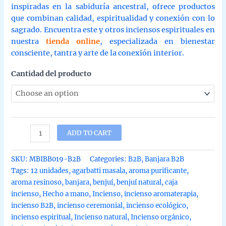
inspiradas en la sabiduría ancestral, ofrece productos
que combinan calidad, espiritualidad y conexión con lo
sagrado. Encuentra este y otros inciensos espirituales en
nuestra
tienda online
, especializada en bienestar
consciente, tantra y arte de la conexión interior.
Cantidad del producto
Incienso
ADD TO CART
de
benjui
SKU:
MBIBB019-B2B
Categories:
B2B
,
Banjara B2B
etnico
Tags:
12 unidades
,
agarbatti masala
,
aroma purificante
,
de
aroma resinoso
,
banjara
,
benjuí
,
benjuí natural
,
caja
Banjara
incienso
,
Hecho a mano
,
Incienso
,
incienso aromaterapia
,
organico
incienso B2B
,
incienso ceremonial
,
incienso ecológico
,
agarbatti
incienso espiritual
,
Incienso natural
,
Incienso orgánico
,
masala