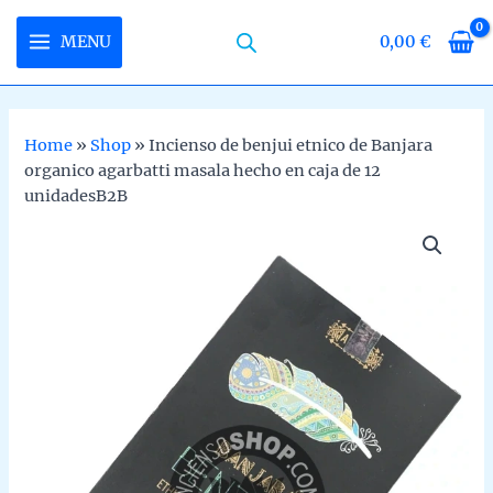
Skip
to
MENU
0,00
€
MAIN
content
MENU
Home
»
Shop
»
Incienso de benjui etnico de Banjara
organico agarbatti masala hecho en caja de 12
U
unidadesB2B
LE
U
LE
U
LE