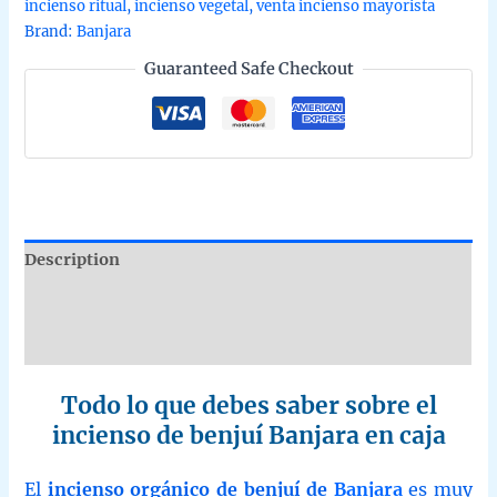
incienso ritual
,
incienso vegetal
,
venta incienso mayorista
hecho
Brand:
Banjara
en
Guaranteed Safe Checkout
caja
de
12
unidadesB2B
quantity
Description
Additional information
Reviews (0)
Todo lo que debes saber sobre el
incienso de benjuí Banjara en caja
El
incienso orgánico de benjuí de
Banjara
es muy