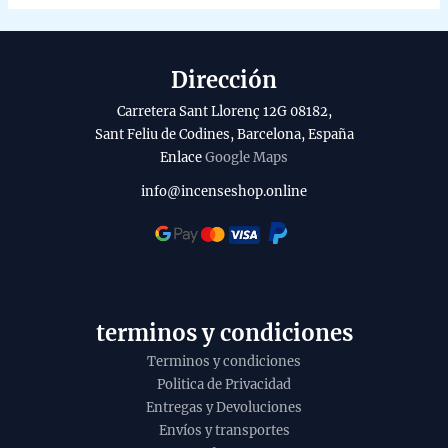
options
options
may
may
be
be
Dirección
chosen
chosen
on
on
Carretera Sant Llorenç 12G 08182,
the
the
Sant Feliu de Codines, Barcelona, España
product
produc
Enlace
Google Maps
page
page
info@incenseshop.online
terminos y condiciones
Terminos y condiciones
Politica de Privacidad
Entregas y Devoluciones
Envíos y transportes