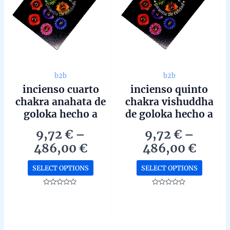
on
on
the
the
product
produc
page
page
b2b
b2b
incienso cuarto
incienso quinto
chakra anahata de
chakra vishuddha
goloka hecho a
de goloka hecho a
mano en bangalore
mano en bangalore
9,72
€
–
9,72
€
–
en caja de 12
en caja de 12
Price
Price
486,00
€
486,00
€
unidades de 15g
unidades de 15g
range:
range
b2b
b2b
This
This
SELECT OPTIONS
SELECT OPTIONS
9,72 €
9,72 
product
produc
through
throu
has
has
Rated
Rated
0
0
486,00 €
486,0
multiple
multipl
out
out
of
of
variants.
variant
5
5
The
The