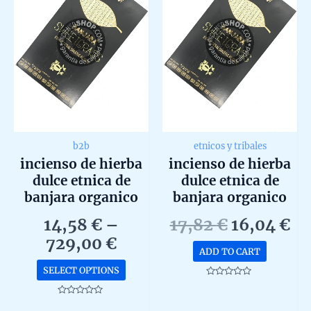
b2b
etnicos y tribales
incienso de hierba
incienso de hierba
dulce etnica de
dulce etnica de
banjara organico
banjara organico
agarbatti masala
agarbatti masala
Original
Cu
14,58
€
–
17,82
€
16,04
€
hecho en caja de 12
hecho en caja de 12
Price
price
pr
729,00
€
unidades b2b
unidades de 15g
ADD TO CART
range:
was:
is:
This
SELECT OPTIONS
14,58 €
17,82 €.
16
product
Rated
0
through
has
out
Rated
of
0