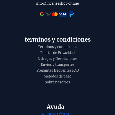
t
l
info@incenseshop.online
o
i
t
y
terminos y condiciones
Terminos y condiciones
Politica de Privacidad
Entregas y Devoluciones
Envíos y transportes
Preguntas frecuentes FAQ
Metodos de pago
Sobre nosotros
Ayuda
Nuestras Ofertas