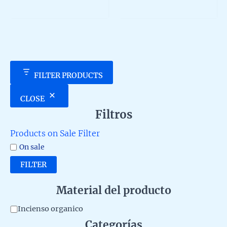
729,00 €
multiple
5
out
of
variants.
5
The
options
may
be
chosen
FILTER PRODUCTS
on
the
CLOSE
product
Filtros
page
Products on Sale Filter
On sale
FILTER
Material del producto
M
Incienso organico
Categorías
a