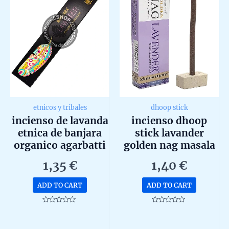
etnicos y tribales
dhoop stick
incienso de lavanda
incienso dhoop
etnica de banjara
stick lavander
organico agarbatti
golden nag masala
masala hecho a
orgánico de
1,35
€
1,40
€
mano unidad de 15g
vijayshree unidad
de 15g
ADD TO CART
ADD TO CART
Rated
Rated
0
0
out
out
of
of