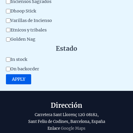
C
Inciensos Sagrados
e
a
Dhoop Stick
r
t
Varillas de Incienso
i
e
Etnicos y tribales
a
g
Golden Nag
l
o
Estado
d
r
e
A
In stock
y
l
v
On backorder
p
a
APPLY
r
i
o
l
d
a
Dirección
u
b
Carretera Sant Llorenç 12G 08182,
c
i
Sant Feliu de Codines, Barcelona, España
t
l
Enlace
Google Maps