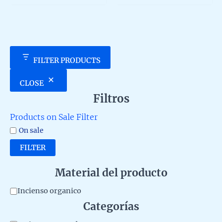
5
5
FILTER PRODUCTS
CLOSE
Filtros
Products on Sale Filter
On sale
FILTER
Material del producto
M
Incienso organico
Categorías
a
t