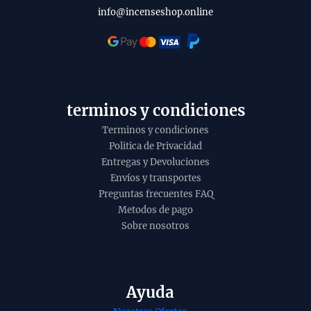
o
i
info@incenseshop.online
t
y
terminos y condiciones
Terminos y condiciones
Politica de Privacidad
Entregas y Devoluciones
Envíos y transportes
Preguntas frecuentes FAQ
Metodos de pago
Sobre nosotros
Ayuda