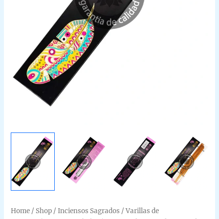
Home
/
Shop
/
Inciensos Sagrados
/
Varillas de