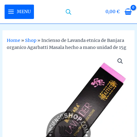
Skip
to
MENU
0,00
€
MAIN
content
MENU
Home
»
Shop
»
Incienso de Lavanda etnica de Banjara
organico Agarbatti Masala hecho a mano unidad de 15g
U
LE
U
LE
U
LE