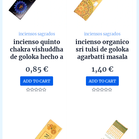
inciensos sagrados
inciensos sagrados
incienso quinto
incienso organico
chakra vishuddha
sri tulsi de goloka
de goloka hecho a
agarbatti masala
mano en bangalore
hecho a mano en
0,85
€
1,40
€
unidad de 15g
bangalore unidad
de 15g
ADD TO CART
ADD TO CART
Rated
Rated
0
0
out
out
of
of
5
5