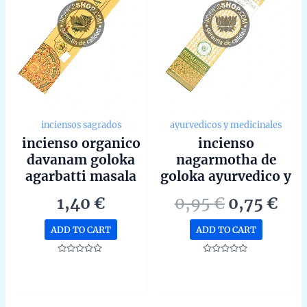
inciensos sagrados
ayurvedicos y medicinales
incienso organico
incienso
davanam goloka
nagarmotha de
agarbatti masala
goloka ayurvedico y
hecho a mano en
medicinal agarbatti
Original
Cur
1,40
€
0,95
€
0,75
€
bangalore unidad
masala unidad de
price
pri
de 15g
15g
ADD TO CART
ADD TO CART
was:
is:
0,95 €.
0,7
Rated
Rated
0
0
out
out
of
of
5
5