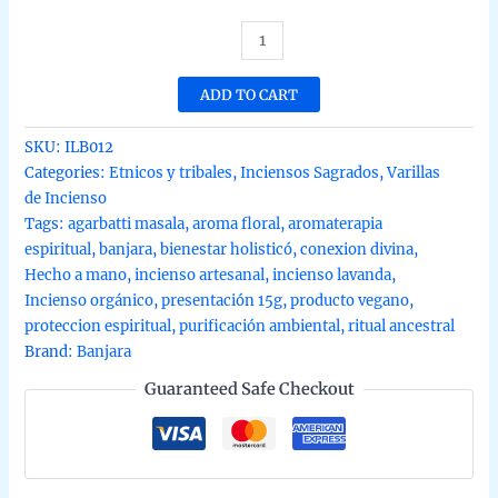
Incienso
de
Lavanda
ADD TO CART
etnica
de
SKU:
ILB012
Banjara
Categories:
Etnicos y tribales
,
Inciensos Sagrados
,
Varillas
organico
de Incienso
Agarbatti
Tags:
agarbatti masala
,
aroma floral
,
aromaterapia
Masala
espiritual
,
banjara
,
bienestar holisticó
,
conexion divina
,
hecho
Hecho a mano
,
incienso artesanal
,
incienso lavanda
,
a
Incienso orgánico
,
presentación 15g
,
producto vegano
,
mano
proteccion espiritual
,
purificación ambiental
,
ritual ancestral
unidad
Brand:
Banjara
de
Guaranteed Safe Checkout
15g
quantity