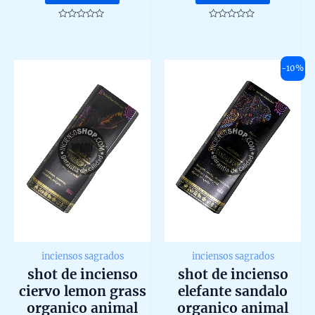
was:
is:
de 20g
24,00 €.
21,60 €.
Rated
Rated
0
0
out
out
of
of
5
5
-10%
inciensos sagrados
inciensos sagrados
shot de incienso
shot de incienso
ciervo lemon grass
elefante sandalo
organico animal
organico animal