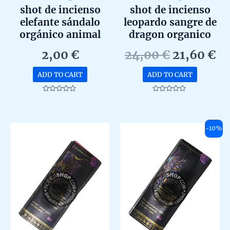
shot de incienso
shot de incienso
elefante sándalo
leopardo sangre de
orgánico animal
dragon organico
spirit de goloka
animal spirit de
Original
Cu
2,00
€
24,00
€
21,60
€
agarbatti masala
goloka agarbatti
price
pr
unidad 20g
masala en caja de 12
ADD TO CART
ADD TO CART
was:
is:
unidades de 20g
24,00 €.
21
Rated
Rated
0
0
out
out
of
of
5
5
-10%