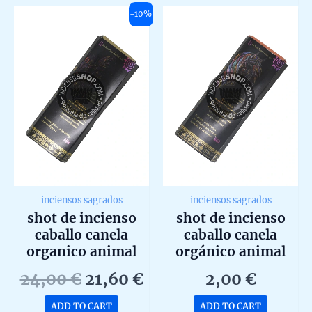
5
5
-10%
inciensos sagrados
inciensos sagrados
shot de incienso
shot de incienso
caballo canela
caballo canela
organico animal
orgánico animal
spirit de goloka
spirit de goloka
Original
Current
24,00
€
21,60
€
2,00
€
agarbatti masala en
agarbatti masala
price
price
caja de 12 unidades
unidad de 20g
ADD TO CART
ADD TO CART