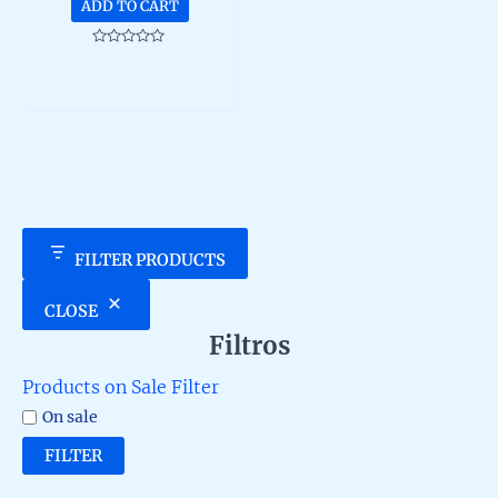
ADD TO CART
Rated
0
out
of
5
FILTER PRODUCTS
CLOSE
Filtros
Products on Sale Filter
On sale
FILTER