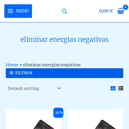
Skip
to
MENU
0,00
€
MAIN
content
MENU
eliminar energias negativas
U
LE
U
Home
»
eliminar energias negativas
LE
U
FILTROS
LE
-10%