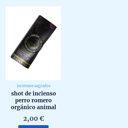
of
of
5
5
inciensos sagrados
shot de incienso
perro romero
orgánico animal
spirit de goloka
2,00
€
agarbatti masala
unidad 20g