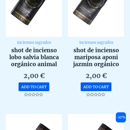
inciensos sagrados
inciensos sagrados
shot de incienso
shot de incienso
lobo salvia blanca
mariposa aponi
orgánico animal
jazmin orgánico
spirit de goloka
animal spirit de
2,00
€
2,00
€
agarbatti masala
goloka agarbatti
unidad 20g
masala unidad 20g
ADD TO CART
ADD TO CART
Rated
Rated
0
0
out
out
of
of
5
5
-10%