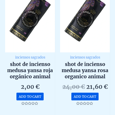
inciensos sagrados
inciensos sagrados
shot de incienso
shot de incienso
medusa yansa roja
medusa yansa rosa
orgánico animal
organico animal
spirit de goloka
spirit de goloka
Original
Cu
2,00
€
24,00
€
21,60
€
agarbatti masala
agarbatti masala en
price
pr
unidad 20g
caja de 12 unidades
ADD TO CART
ADD TO CART
was:
is:
de 20g
24,00 €.
21
Rated
Rated
0
0
out
out