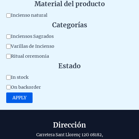
Material del producto
M
Incienso natural
Categorías
a
t
C
Inciensos Sagrados
e
a
Varillas de Incienso
r
t
Ritual ceremonia
i
e
Estado
a
g
A
In stock
l
o
v
d
On backorder
r
a
e
APPLY
y
i
l
l
p
a
r
Dirección
b
o
Carretera Sant Llorenç 12G 08182,