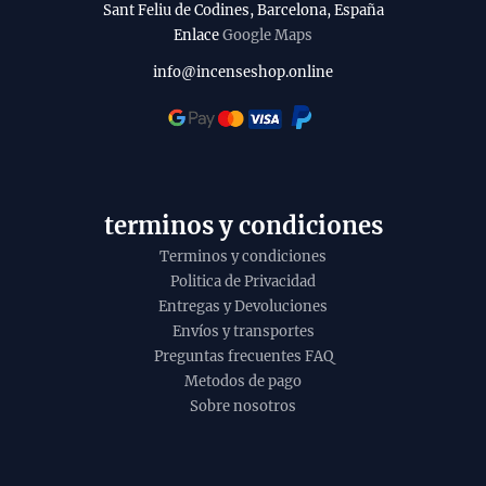
i
d
Sant Feliu de Codines, Barcelona, España
l
Enlace
Google Maps
u
i
c
info@incenseshop.online
t
t
y
o
terminos y condiciones
Terminos y condiciones
Politica de Privacidad
Entregas y Devoluciones
Envíos y transportes
Preguntas frecuentes FAQ
Metodos de pago
Sobre nosotros