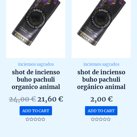
inciensos sagrados
inciensos sagrados
shot de incienso
shot de incienso
buho pachuli
buho pachuli
organico animal
orgánico animal
spirit de goloka
spirit de goloka
Original
Current
24,00
€
21,60
€
2,00
€
agarbatti masala en
agarbatti masala
price
price
caja de 12 unidades
unidad 20g
ADD TO CART
ADD TO CART
was:
is:
de 20g
24,00 €.
21,60 €.
Rated
Rated
0
0
out
out
of
of