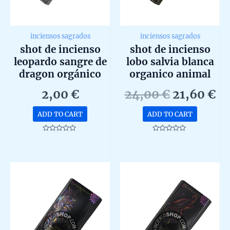
inciensos sagrados
inciensos sagrados
shot de incienso
shot de incienso
leopardo sangre de
lobo salvia blanca
dragon orgánico
organico animal
animal spirit de
spirit de goloka
Original
Cu
2,00
€
24,00
€
21,60
€
goloka agarbatti
agarbatti masala en
price
pr
masala unidad 20g
caja de 12 unidades
ADD TO CART
ADD TO CART
was:
is:
de 15g
24,00 €.
21
Rated
Rated
0
0
out
out
of
of
5
5