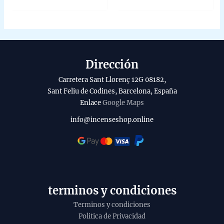
of
of
5
5
Dirección
Carretera Sant Llorenç 12G 08182,
Sant Feliu de Codines, Barcelona, España
Enlace
Google Maps
info@incenseshop.online
terminos y condiciones
Terminos y condiciones
Politica de Privacidad