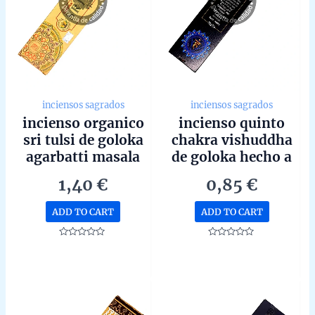
inciensos sagrados
inciensos sagrados
incienso organico
incienso quinto
sri tulsi de goloka
chakra vishuddha
agarbatti masala
de goloka hecho a
hecho a mano en
mano en bangalore
1,40
€
0,85
€
bangalore unidad
unidad de 15g
de 15g
ADD TO CART
ADD TO CART
Rated
Rated
0
0
out
out
of
of
5
5