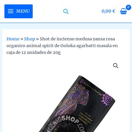
Skip
to
MENU
0,00
€
MAIN
content
MENU
Home
»
Shop
»
Shot de incienso medusa yansa rosa
organico animal spirit de Goloka agarbatti masala en
U
caja de 12 unidades de 20g
LE
U
LE
U
LE