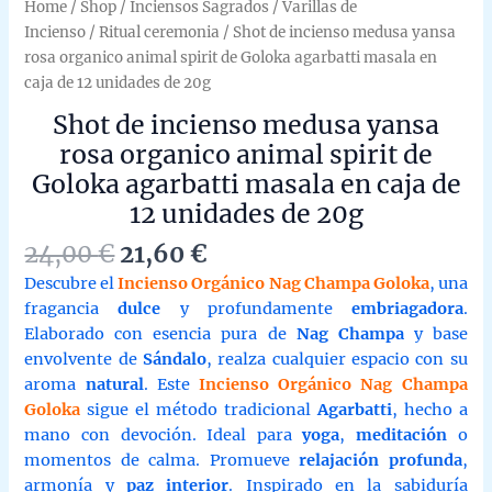
Home
/
Shop
/
Inciensos Sagrados
/
Varillas de
Incienso
/
Ritual ceremonia
/ Shot de incienso medusa yansa
rosa organico animal spirit de Goloka agarbatti masala en
caja de 12 unidades de 20g
Shot de incienso medusa yansa
rosa organico animal spirit de
Goloka agarbatti masala en caja de
12 unidades de 20g
Original
Current
24,00
€
21,60
€
price
price
Descubre el
Incienso Orgánico Nag Champa Goloka
, una
was:
is:
fragancia
dulce
y profundamente
embriagadora
.
24,00 €.
21,60 €.
Elaborado con esencia pura de
Nag Champa
y base
envolvente de
Sándalo
, realza cualquier espacio con su
aroma
natural
. Este
Incienso Orgánico Nag Champa
Goloka
sigue el método tradicional
Agarbatti
, hecho a
mano con devoción. Ideal para
yoga
,
meditación
o
momentos de calma. Promueve
relajación profunda
,
armonía y
paz interior
. Inspirado en la sabiduría