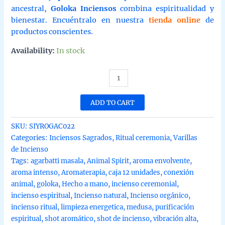
ancestral,
Goloka Inciensos
combina espiritualidad y
bienestar. Encuéntralo en nuestra
tienda online
de
productos conscientes.
Availability:
In stock
Shot
de
incienso
ADD TO CART
medusa
yansa
SKU:
SIYROGAC022
rosa
Categories:
Inciensos Sagrados
,
Ritual ceremonia
,
Varillas
organico
de Incienso
animal
Tags:
agarbatti masala
,
Animal Spirit
,
aroma envolvente
,
spirit
aroma intenso
,
Aromaterapia
,
caja 12 unidades
,
conexión
de
animal
,
goloka
,
Hecho a mano
,
incienso ceremonial
,
Goloka
incienso espiritual
,
Incienso natural
,
Incienso orgánico
,
agarbatti
incienso ritual
,
limpieza energetica
,
medusa
,
purificación
masala
espiritual
,
shot aromático
,
shot de incienso
,
vibración alta
,
en