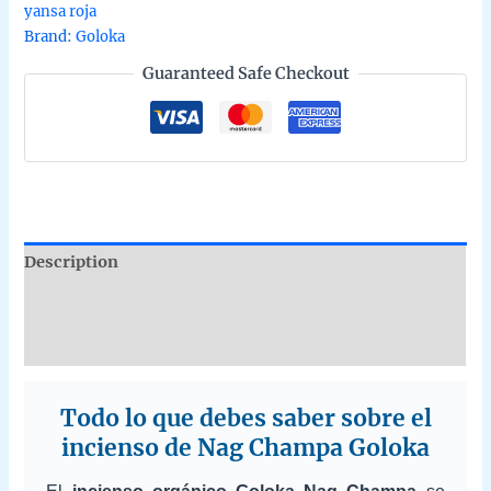
yansa roja
caja
Brand:
Goloka
de
Guaranteed Safe Checkout
12
unidades
de
20g
quantity
Description
Additional information
Reviews (0)
Todo lo que debes saber sobre el
incienso de Nag Champa Goloka