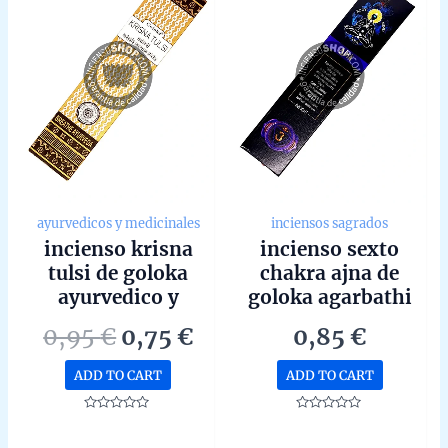
ayurvedicos y medicinales
inciensos sagrados
incienso krisna
incienso sexto
tulsi de goloka
chakra ajna de
ayurvedico y
goloka agarbathi
medicinal agarbatti
masala hecho a
Original
Current
0,95
€
0,75
€
0,85
€
masala unidad de
mano en bangalore
price
price
15g
unidad de 15g
ADD TO CART
ADD TO CART
was:
is:
0,95 €.
0,75 €.
Rated
Rated
0
0
out
out