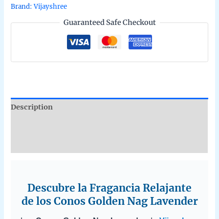
Golden
Brand:
Vijayshree
Nag
Guaranteed Safe Checkout
de
Vijayshree
en
uds
de
15g
quantity
Description
Additional information
Reviews (0)
Descubre la Fragancia Relajante
de los Conos Golden Nag Lavender