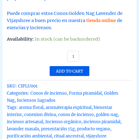
Puede comprar estos Conos Golden Nag Lavender de
Vijayshree a buen precio en nuestra
tienda online
de
esencias y inciensos.
Availability:
In stock (can be backordered)
Conos
de
incienso
ADD TO CART
Piramidal
Lavander
SKU:
CIPLU001
Masala
Categories:
Conos de incienso
,
Forma piramidal
,
Golden
tradicionales
Nag
,
Inciensos Sagrados
y
Tags:
aroma floral
,
aromaterapia espiritual
,
bienestar
organicos
interior
,
conexion divina
,
conos de incienso
,
golden nag
,
de
incienso artesanal
,
Incienso orgánico
,
incienso piramidal
,
la
lavander masala
,
presentación 15g
,
producto vegano
,
gama
purificación ambiental
,
ritual ancestral
,
vijayshree