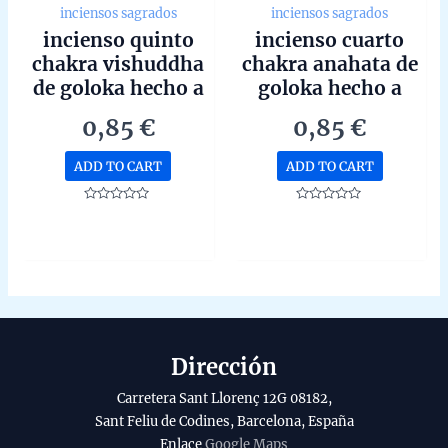
inciensos sagrados
inciensos sagrados
incienso quinto
incienso cuarto
chakra vishuddha
chakra anahata de
de goloka hecho a
goloka hecho a
mano en bangalore
mano en bangalore
0,85
€
0,85
€
unidad de 15g
unidad de 15g
ADD TO CART
ADD TO CART
Rated
Rated
0
0
out
out
of
of
5
5
Dirección
Carretera Sant Llorenç 12G 08182,
Sant Feliu de Codines, Barcelona, España
Enlace
Google Maps