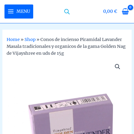
Skip
to
MENU
0,00
€
MAIN
content
MENU
Home
»
Shop
»
Conos de incienso Piramidal Lavander
Masala tradicionales y organicos de la gama Golden Nag
U
de Vijayshree en uds de 15g
LE
U
LE
U
LE