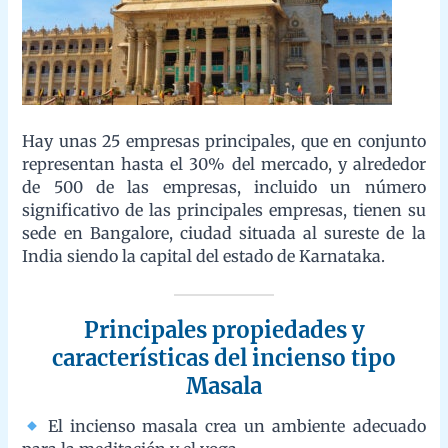
tienen su sede en Bangalore, ciudad situada al sureste de la
India siendo la capital del estado de Karnataka.
Principales propiedades y
características del incienso tipo
Masala
El incienso masala crea un ambiente adecuado para la
meditación y el yoga.
Tiene efecto terapéutico, aporta paz interior y aumenta la
capacidad de enfoque.
Elimina del espacio los malos olores y purifica limpiando las
energías negativas.
Disfruta de su fragancia amaderada y del ambiente de calma
y tranquilidad.
Esta fragancia es beneficiosa tanto para el cuerpo como la
mente.