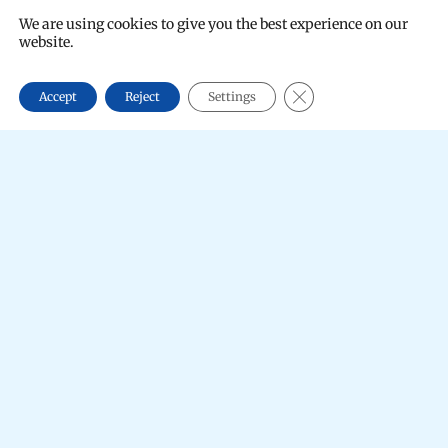
We are using cookies to give you the best experience on our website.
CLOSE GDPR COOKIE 
Accept
Reject
Settings
Quemador de metal para resina natural con base de
madera
Precio: 9,90€ (IVA incluido)