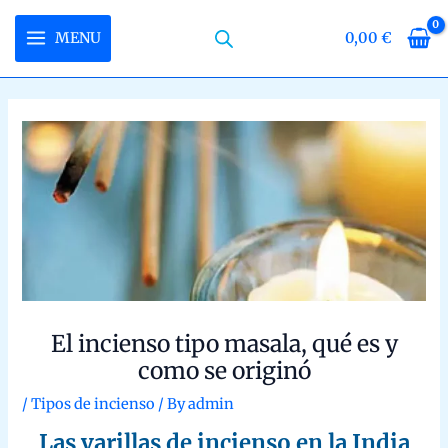
Skip
to
MENU
0,00
€
MAIN
content
MENU
LE
LE
LE
El incienso tipo masala, qué es y como se
originó
/
Tipos de incienso
/ By
admin
Las varillas de incienso en la India