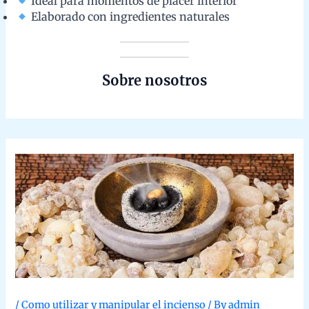
/
Como utilizar y manipular el incienso
/ By
admin
1.- Cómo Quemar Incienso en Grano
Para quemar
incienso en grano
, necesitas un
quemador
adecuado que soporte altas temperaturas. Luego, es importante
contar con
carbón vegetal
de calidad, ya que actúa como base
para calentar las resinas. Finalmente, las
resinas aromáticas
son el corazón del proceso, liberando fragancias únicas al ser
calentadas. Estos tres elementos trabajan juntos para crear una
experiencia envolvente y duradera.
1.1- Productos recomendados