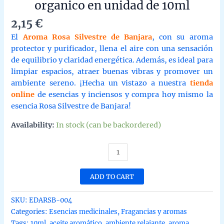
organico en unidad de 10ml
2,15
€
El
Aroma Rosa Silvestre de Banjara
, con su aroma
protector y purificador, llena el aire con una sensación
de equilibrio y claridad energética. Además, es ideal para
limpiar espacios, atraer buenas vibras y promover un
ambiente sereno. ¡Hecha un vistazo a nuestra
tienda
online
de esencias y inciensos y compra hoy mismo la
esencia Rosa Silvestre de Banjara!
Availability:
In stock (can be backordered)
Esencia
diluida
o
ADD TO CART
aroma
de
SKU:
EDARSB-004
Rosa
Categories:
Esencias medicinales
,
Fragancias y aromas
Silvestre
Tags:
10ml
,
aceite aromático
,
ambiente relajante
,
aroma