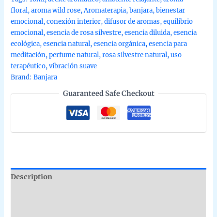
(Wild
floral
,
aroma wild rose
,
Aromaterapia
,
banjara
,
bienestar
Rose)
emocional
,
conexión interior
,
difusor de aromas
,
equilibrio
de
emocional
,
esencia de rosa silvestre
,
esencia diluida
,
esencia
Banjara
ecológica
,
esencia natural
,
esencia orgánica
,
esencia para
organico
meditación
,
perfume natural
,
rosa silvestre natural
,
uso
en
terapéutico
,
vibración suave
unidad
Brand:
Banjara
de
Guaranteed Safe Checkout
10ml
quantity
Description
Additional information
Reviews (0)