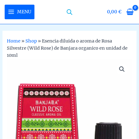
Skip
to
MENU
0,00
€
MAIN
content
MENU
Home
»
Shop
»
Esencia diluida o aroma de Rosa
Silvestre (Wild Rose) de Banjara organico en unidad de
U
10ml
LE
U
LE
U
LE