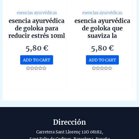
esencias ayurvédicas
esencias ayurvédicas
esencia ayurvédica
esencia ayurvédica
de goloka para
de goloka que
reducir estrés 10ml
suaviza la
depresión 10ml
5,80
€
5,80
€
ADD TO CART
ADD TO CART
Rated
Rated
0
0
out
out
of
of
5
5
Dirección
Carretera Sant Llorenç 12G 08182,