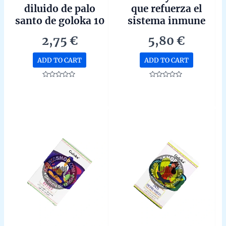
diluido de palo
que refuerza el
santo de goloka 10
sistema inmune
ml
goloka con
2,75
€
5,80
€
propiedades
curativas 10ml
ADD TO CART
ADD TO CART
Rated
Rated
0
0
out
out
of
of
5
5