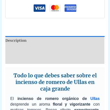
caja
de
12
uds
de
25g
B2B
Description
quantity
Additional information
Reviews (0)
Todo lo que debes saber sobre el
incienso de romero de Ullas en
caja grande
El
incienso de romero orgánico de
Ullas
desprende un aroma
floral y vigorizante
con
matices terrosos. Posee efecto
expectorante
,