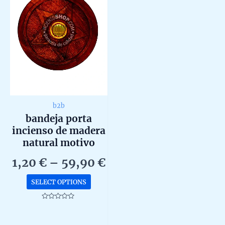
b2b
bandeja porta
incienso de madera
natural motivo
espiritual en caja de
Price
1,20
€
–
59,90
€
12ud b2b
range:
This
SELECT OPTIONS
1,20 €
product
through
has
Rated
0
59,90 €
multiple
out
of