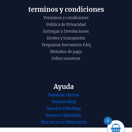
o
terminos y condiciones
Terminos y condiciones
Politica de Privacidad
Entregas y Devoluciones
Envíos y transportes
Preguntas frecuentes FAQ
Metodos de pago
Sobre nosotros
Ayuda
Nuestras Ofertas
nso de pachuli
Incienso Satya Nag
Nuestro Blog
ico de Ullas
Champa sai baba
Nuestro Videoblog
atti masala
agarbatti masala
Nuestro Calendario
 a mano en
hecho a mano en
0
Marcas y sus fabricantes
e 12 uds de
Bangalore en caja
Nuestros Servicios