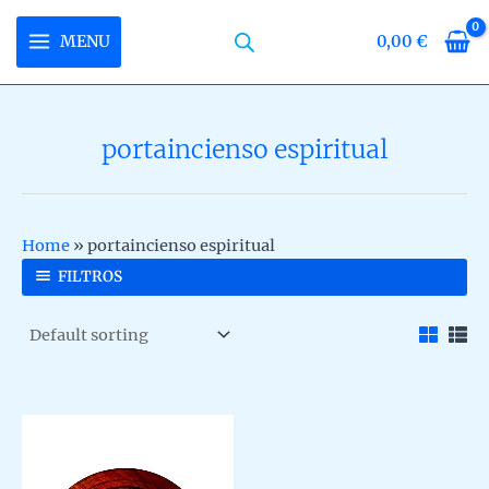
Skip
to
MENU
0,00
€
MAIN
content
MENU
portaincienso espiritual
U
LE
U
Home
»
portaincienso espiritual
LE
U
FILTROS
LE