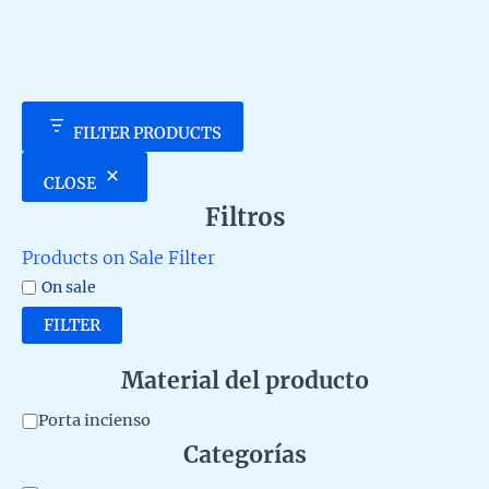
variants.
5
The
options
may
be
chosen
FILTER PRODUCTS
on
the
CLOSE
product
Filtros
page
Products on Sale Filter
On sale
FILTER
Material del producto
M
Porta incienso
Categorías
a
t