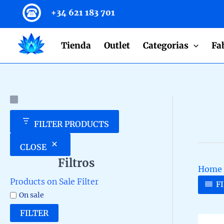
to
+34 621 183 701
content
Tienda
Outlet
Categorias
Fa
FILTER PRODUCTS
CLOSE
Filtros
Home
Products on Sale Filter
F
On sale
FILTER