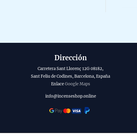
r
o
a
5
o
b
d
i
u
l
c
i
t
t
Dirección
o
y
Carretera Sant Llorenç 12G 08182,
Sant Feliu de Codines, Barcelona, España
Enlace
Google Maps
info@incenseshop.online