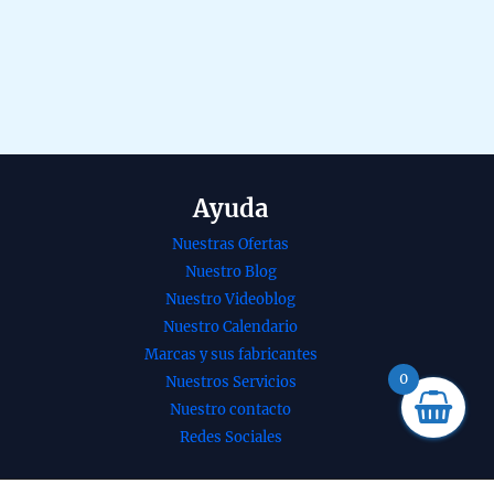
Ayuda
Nuestras Ofertas
Nuestro Blog
Nuestro Videoblog
nso Golden
Incienso dhoop
Nuestro Calendario
e Lavanda de
stick Seven Chakra
Marcas y sus fabricantes
shree
Golden Nag Masala
0
Nuestros Servicios
atti Masala
orgánico de
Nuestro contacto
e 12 uds de
Vijayshree en caja
Redes Sociales
2B - 1 UD
de 12 uds de 15g