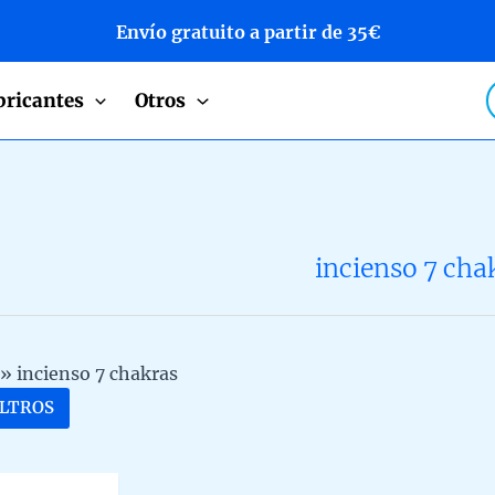
Envío gratuito a partir de 35€
P
bricantes
Otros
s
incienso 7 cha
»
incienso 7 chakras
ILTROS