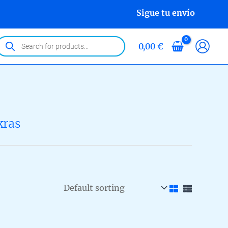
Sigue tu envío
roducts
0,00
€
earch
kras