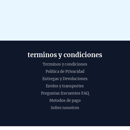
f
terminos y condiciones
Terminos y condiciones
Politica de Privacidad
Entregas y Devoluciones
Incie
Envíos y transportes
Nag d
Preguntas frecuentes FAQ
Vijay
Metodos de pago
Agarb
Sobre nosotros
caja d
15g B