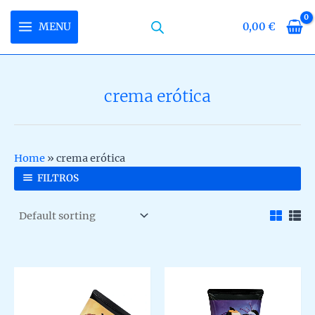
Skip
to
MENU
0,00
€
MAIN
content
MENU
crema erótica
U
LE
U
Home
»
crema erótica
LE
U
FILTROS
LE