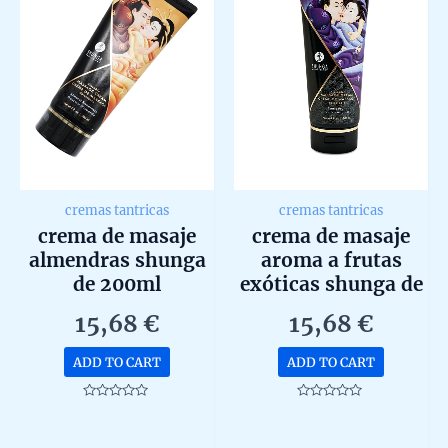
cremas tantricas
cremas tantricas
crema de masaje
crema de masaje
almendras shunga
aroma a frutas
de 200ml
exóticas shunga de
200ml
15,68
€
15,68
€
ADD TO CART
ADD TO CART
Rated
Rated
0
0
out
out
of
of