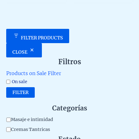
5
5
FILTER PRODUCTS
CLOSE
Filtros
Products on Sale Filter
On sale
FILTER
Categorías
C
Masaje e intimidad
a
Cremas Tantricas
t