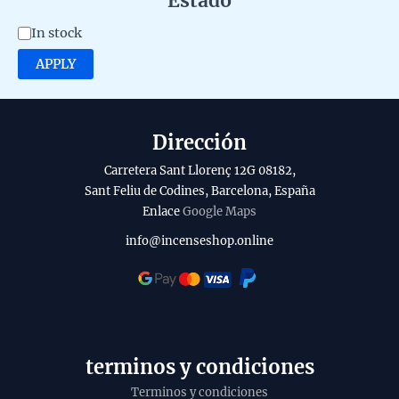
Estado
e
A
In stock
g
v
APPLY
o
a
r
i
y
l
Dirección
a
Carretera Sant Llorenç 12G 08182,
b
Sant Feliu de Codines, Barcelona, España
Enlace
Google Maps
i
l
info@incenseshop.online
i
t
y
terminos y condiciones
Terminos y condiciones