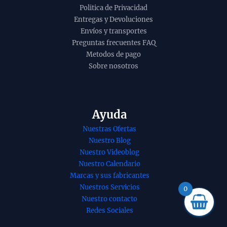
Politica de Privacidad
Entregas y Devoluciones
Envíos y transportes
Preguntas frecuentes FAQ
Metodos de pago
Sobre nosotros
Ayuda
Nuestras Ofertas
Nuestro Blog
Nuestro Videoblog
Nuestro Calendario
Conos de incienso
Incienso natu
Marcas y sus fabricantes
Calendula de
reiki cho ku r
Nuestros Servicios
0
Romero Sagrada
Goloka Agarba
Nuestro contacto
Redes Sociales
Madre organico
Masala hecho
hecho a mano con
mano 15g